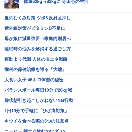
体重62kg→82kgに 寺田心の生活
夏のむくみ対策 ツボ&反射区押し
紫外線対策がビタミンD不足に
母が娘に減量強要→家庭内別居へ
睡眠時の悩みを解消する過ごし方
運動より代謝 人体の省エネ戦略
歯科の保健治療を巡る「大嘘」
大食い女子 46キロ体型の秘密
バランスボール毎日10分で20kg減
躁状態引き起こしかねないNG行動
1日10分で手軽に「ひざ痛対策」
キウイを食べる際の3つの注意点
コーヒー 朝すぐ飲むのはダメ?