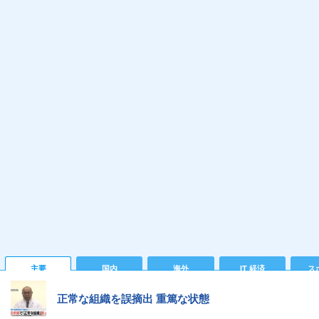
主要
国内
海外
IT 経済
ス
正常な組織を誤摘出 重篤な状態