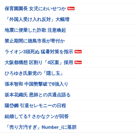
保育園園長 女児にわいせつか
「外国人受け入れ反対」大幅増
地震に便乗した詐欺 注意喚起
禁止期間に徳島市長が寄付か
ライオン3頭死ぬ 猛暑対策を指示
大阪都構想 区割り「4区案」採用
ひろゆき氏新党の「隠し玉」
張本智和 中国勢撃破で8強入り
坂本花織氏 恩師との共通点語る
陽岱鋼 引退セレモニーの日程
結婚してる? さかなクンが回答
「売り方汚すぎ」Number_iに落胆