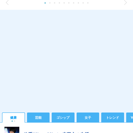
健康
芸能
ゴシップ
女子
トレンド
Y