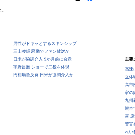
た。
男性がドキッとするスキンシップ
三山凌輝 騒動でファン敵対か
日米が協調介入 9か月前に合意
主要
宇野昌磨 ショーで二役を体現
高速
円相場急反発 日米が協調介入か
立体
高市
家の
九州
熊本
露 
警官
れい