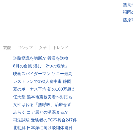
無期
福岡
藤原
芸能
ゴシップ
女子
トレンド
道路標識を切断か 役員を送検
8月の台風 潜む「2つの危険」
映画スパイダーマン ソニー最高
レストランで192人食中毒 静岡
夏のボーナス平均 初の100万超え
任天堂 熊本地震被災者へ対応も
女性はねる「無呼吸」治療せず
志らく コア層との溝深まるか
司法試験 受験者のPC不具合247件
北朝鮮 日本海に向け飛翔体発射