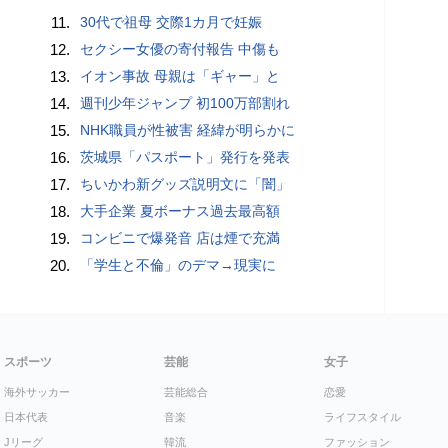
11.
30代で祖母 交際1カ月で妊娠
12.
セクシー女優の寄付報告 中傷も
13.
イオン事故 母親は「ギャー」と
14.
週刊少年ジャンプ 初100万部割れ
15.
NHK職員が性被害 経緯が明らかに
16.
茨城県「パスポート」発行を発表
17.
ちいかわ新グッズ説明文に「闇」
18.
大手企業 夏ボーナス過去最高額
19.
コンビニで爆発音 店は煙で充満
20.
「学生と不倫」のデマ→現実に
スポーツ
芸能
女子
海外サッカー
芸能総合
恋愛
日本代表
音楽
ライフスタイル
Jリーグ
韓流
ファッション