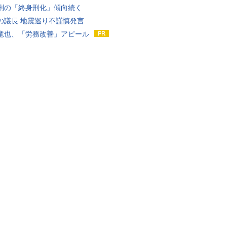
刑の「終身刑化」傾向続く
の議長 地震巡り不謹慎発言
竜也、「労務改善」アピール