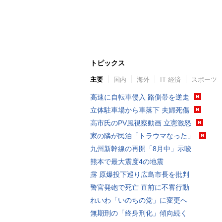
トピックス
主要
国内
海外
IT 経済
スポーツ
高速に自転車侵入 路側帯を逆走
立体駐車場から車落下 夫婦死傷
高市氏のPV風視察動画 立憲激怒
家の隣が民泊「トラウマなった」
九州新幹線の再開「8月中」示唆
熊本で最大震度4の地震
露 原爆投下巡り広島市長を批判
警官発砲で死亡 直前に不審行動
れいわ「いのちの党」に変更へ
無期刑の「終身刑化」傾向続く