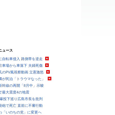
ニュース
に自転車侵入 路側帯を逆走
駐車場から車落下 夫婦死傷
氏のPV風視察動画 立憲激怒
隣が民泊「トラウマなった」
新幹線の再開「8月中」示唆
で最大震度4の地震
原爆投下巡り広島市長を批判
発砲で死亡 直前に不審行動
わ「いのちの党」に変更へ