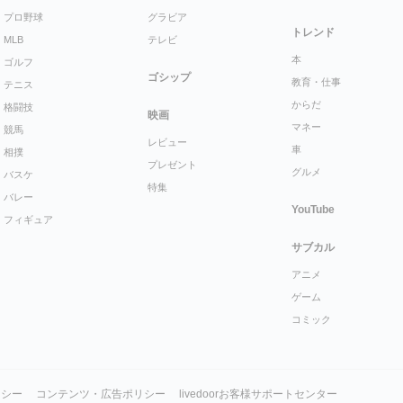
プロ野球
グラビア
トレンド
MLB
テレビ
本
ゴルフ
ゴシップ
教育・仕事
テニス
からだ
格闘技
映画
マネー
競馬
レビュー
車
相撲
プレゼント
グルメ
バスケ
特集
バレー
YouTube
フィギュア
サブカル
アニメ
ゲーム
コミック
リシー
コンテンツ・広告ポリシー
livedoorお客様サポートセンター