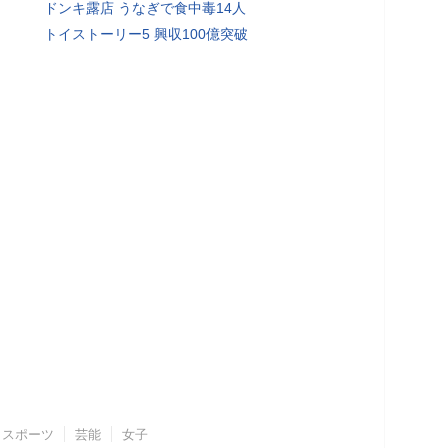
ドンキ露店 うなぎで食中毒14人
トイストーリー5 興収100億突破
スポーツ
芸能
女子