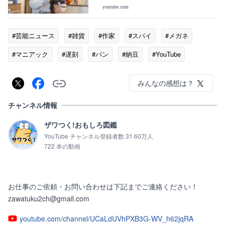
youtube.com
#芸能ニュース
#雑貨
#作家
#スパイ
#メガネ
#マニアック
#遅刻
#パン
#納豆
#YouTube
みんなの感想は？
チャンネル情報
ザワつく!おもしろ図鑑
YouTube チャンネル登録者数 31.60万人
722 本の動画
お仕事のご依頼・お問い合わせは下記までご連絡ください！

zawatuku2ch@gmail.com
youtube.com/channel/UCaLdUVhPXB3G-WV_h62jqRA