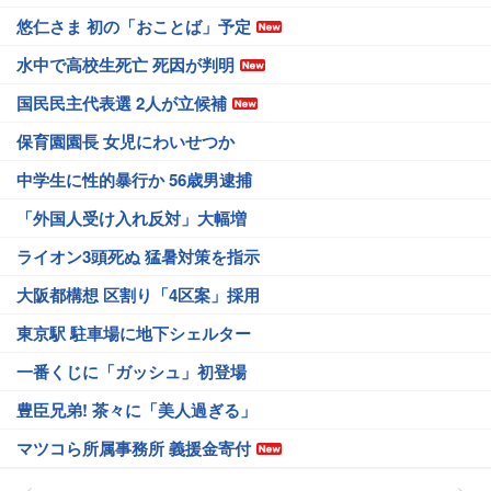
悠仁さま 初の「おことば」予定
水中で高校生死亡 死因が判明
国民民主代表選 2人が立候補
保育園園長 女児にわいせつか
中学生に性的暴行か 56歳男逮捕
「外国人受け入れ反対」大幅増
ライオン3頭死ぬ 猛暑対策を指示
大阪都構想 区割り「4区案」採用
東京駅 駐車場に地下シェルター
一番くじに「ガッシュ」初登場
豊臣兄弟! 茶々に「美人過ぎる」
マツコら所属事務所 義援金寄付