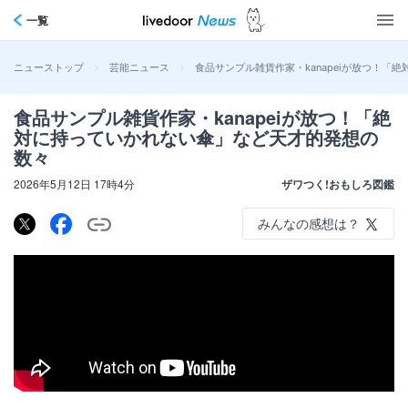
一覧
>
>
食品サンプル雑貨作家・kanapeiが放つ！
ニューストップ
芸能ニュース
食品サンプル雑貨作家・kanapeiが放つ！「絶
対に持っていかれない傘」など天才的発想の
数々
2026年5月12日 17時4分
ザワつく!おもしろ図鑑
みんなの感想は？