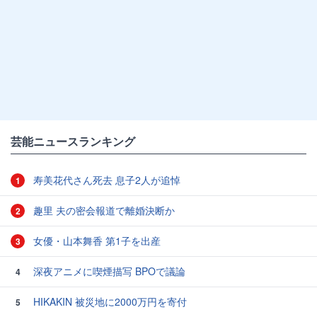
芸能ニュースランキング
寿美花代さん死去 息子2人が追悼
1
趣里 夫の密会報道で離婚決断か
2
女優・山本舞香 第1子を出産
3
深夜アニメに喫煙描写 BPOで議論
4
HIKAKIN 被災地に2000万円を寄付
5