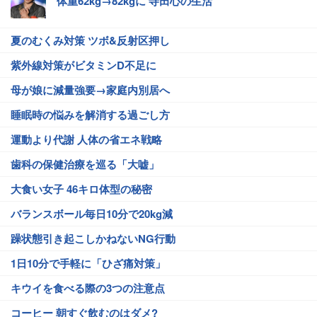
体重62kg→82kgに 寺田心の生活
夏のむくみ対策 ツボ&反射区押し
紫外線対策がビタミンD不足に
母が娘に減量強要→家庭内別居へ
睡眠時の悩みを解消する過ごし方
運動より代謝 人体の省エネ戦略
歯科の保健治療を巡る「大嘘」
大食い女子 46キロ体型の秘密
バランスボール毎日10分で20kg減
躁状態引き起こしかねないNG行動
1日10分で手軽に「ひざ痛対策」
キウイを食べる際の3つの注意点
コーヒー 朝すぐ飲むのはダメ?