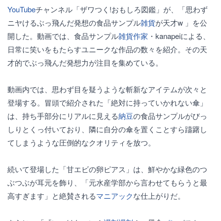
YouTube
チャンネル「ザワつく!おもしろ図鑑」が、「思わず
ニヤけるぶっ飛んだ発想の食品サンプル
雑貨
が天才w 」を公
開した。動画では、食品サンプル
雑貨
作家
・kanapeiによる、
日常に笑いをもたらすユニークな作品の数々を紹介。その天
才的でぶっ飛んだ発想力が注目を集めている。
動画内では、思わず目を疑うような斬新なアイテムが次々と
登場する。冒頭で紹介された「絶対に持っていかれない傘」
は、持ち手部分にリアルに見える
納豆
の食品サンプルがびっ
しりとくっ付いており、隣に自分の傘を置くことすら躊躇し
てしまうような圧倒的なクオリティを放つ。
続いて登場した「甘エビの卵ピアス」は、鮮やかな緑色のつ
ぶつぶが耳元を飾り、「元水産学部から言わせてもらうと最
高すぎます」と絶賛される
マニアック
な仕上がりだ。