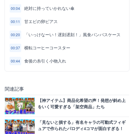
絶対に持っていかれない傘
00:04
甘エビの卵ピアス
00:11
「いっけなーい！遅刻遅刻！」風食パンパスケース
00:20
横転コーヒーコースター
00:37
食後の糸引く小物入れ
00:44
関連記事
【神アイテム】商品化希望の声！発想が斜め上
をいく可愛すぎる「架空商品」たち
「見ないと損する」有名キャラの可動式フィギ
ュアで作られたパロディ4コマが面白すぎる！