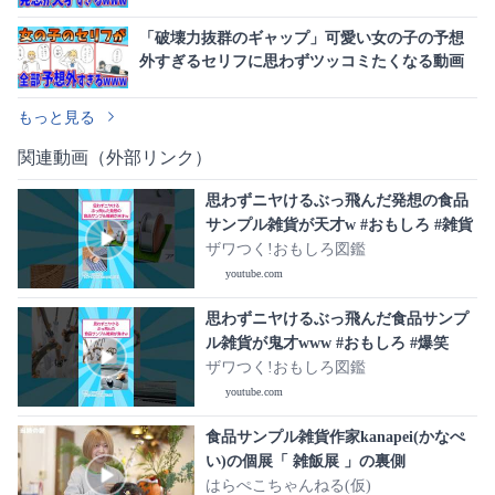
「破壊力抜群のギャップ」可愛い女の子の予想
外すぎるセリフに思わずツッコミたくなる動画
もっと見る
関連動画（外部リンク）
思わずニヤけるぶっ飛んだ発想の食品
サンプル雑貨が天才w #おもしろ #雑貨
ザワつく!おもしろ図鑑
youtube.com
思わずニヤけるぶっ飛んだ食品サンプ
ル雑貨が鬼才www #おもしろ #爆笑
ザワつく!おもしろ図鑑
youtube.com
食品サンプル雑貨作家kanapei(かなぺ
い)の個展「 雑飯展 」の裏側
はらぺこちゃんねる(仮)