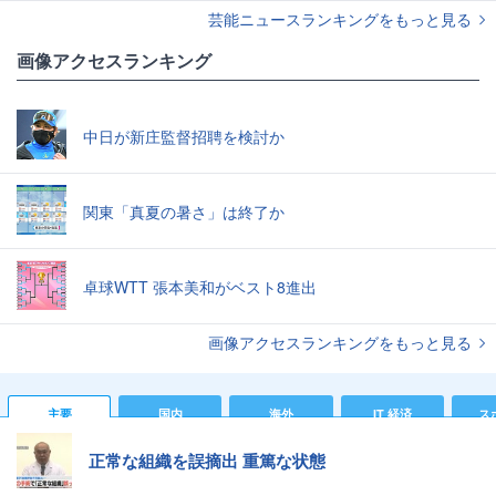
芸能ニュースランキングをもっと見る
画像アクセスランキング
中日が新庄監督招聘を検討か
関東「真夏の暑さ」は終了か
卓球WTT 張本美和がベスト8進出
画像アクセスランキングをもっと見る
主要
国内
海外
IT 経済
ス
正常な組織を誤摘出 重篤な状態