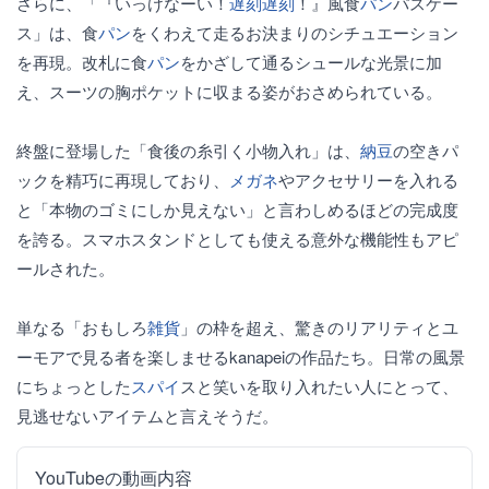
さらに、「『いっけなーい！
遅刻
遅刻
！』風食
パン
パスケー
ス」は、食
パン
をくわえて走るお決まりのシチュエーション
を再現。改札に食
パン
をかざして通るシュールな光景に加
え、スーツの胸ポケットに収まる姿がおさめられている。
終盤に登場した「食後の糸引く小物入れ」は、
納豆
の空きパ
ックを精巧に再現しており、
メガネ
やアクセサリーを入れる
と「本物のゴミにしか見えない」と言わしめるほどの完成度
を誇る。スマホスタンドとしても使える意外な機能性もアピ
ールされた。
単なる「おもしろ
雑貨
」の枠を超え、驚きのリアリティとユ
ーモアで見る者を楽しませるkanapeiの作品たち。日常の風景
にちょっとした
スパイ
スと笑いを取り入れたい人にとって、
見逃せないアイテムと言えそうだ。
YouTubeの動画内容