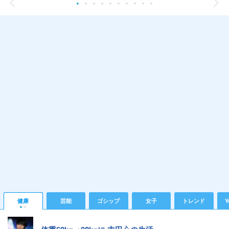
健康
芸能
ゴシップ
女子
トレンド
Y