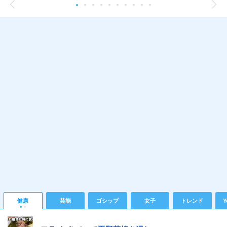
健康
芸能
ゴシップ
女子
トレンド
Y