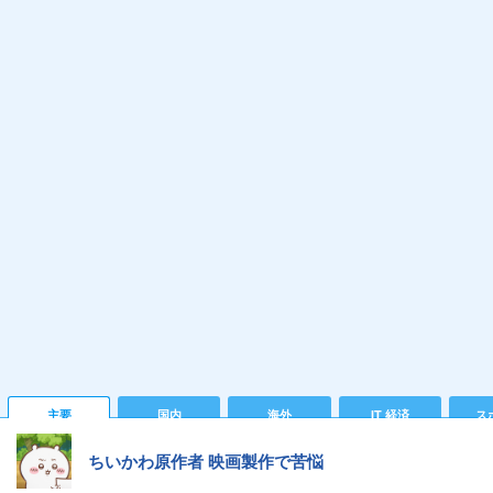
主要
国内
海外
IT 経済
ス
ちいかわ原作者 映画製作で苦悩