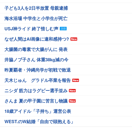
子ども3人を2日半放置 母親逮捕
海水浴場 中学生と小学生が死亡
USJ神ライド 終了惜しむ声
なぜ人間はAI画像に違和感持つ?
大腸菌の毒素で大腸がんに 発表
井脇ノブ子さん 体重38kg減の今
昨夏覇者・沖縄尚学が初戦で敗退
天木じゅん グラドル卒業を報告
ニシダ 筋力はラグビー選手並み
さんま 夏の甲子園に苦言し物議
18歳アイドル「子持ち」運営公表
WEST.のW結婚「自由で頭抱える」