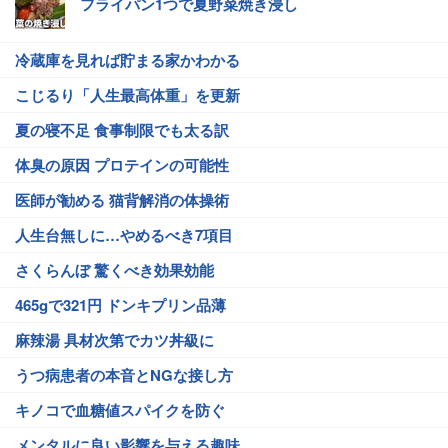
フライパン1つで夏野菜焼き浸し
冷蔵庫を見れば貯まる家かわかる
こじるり「人生最高体重」を更新
夏の寝不足 食事制限でも太る訳
体臭の原因 プロテインの可能性
医師が勧める 猫背解消の体操術
人生台無しに…やめるべき7項目
さくらんぼ 驚くべき効果効能
465gで321円 ドンキプリン品薄
麻辣湯 具材次第でカツ丼級に
うつ病患者の本音とNGな接し方
キノコで血糖値スパイクを防ぐ
メンタルに良い影響を与える趣味