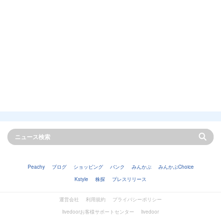
Peachy
ブログ
ショッピング
バンク
みんかぶ
みんかぶChoice
Kstyle
株探
プレスリリース
運営会社
利用規約
プライバシーポリシー
livedoorお客様サポートセンター
livedoor