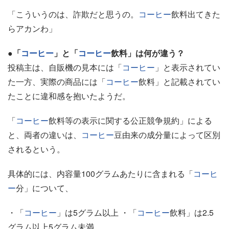
「こういうのは、詐欺だと思うの。
コーヒー
飲料出てきた
らアカンわ」
●「
コーヒー
」と「
コーヒー
飲料」は何が違う？
投稿主は、自販機の見本には「
コーヒー
」と表示されてい
た一方、実際の商品には「
コーヒー
飲料」と記載されてい
たことに違和感を抱いたようだ。
「
コーヒー
飲料等の表示に関する公正競争規約」による
と、両者の違いは、
コーヒー
豆由来の成分量によって区別
されるという。
具体的には、内容量100グラムあたりに含まれる「
コーヒ
ー
分」について、
・「
コーヒー
」は5グラム以上 ・「
コーヒー
飲料」は2.5
グラム以上5グラム未満