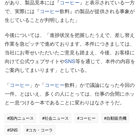
があり、製品見本には『
コーヒー
』と表示されている一方
で、実際には『
コーヒー
飲料』の製品が提供される事象が
生じていることが判明しました」
今後については、「進捗状況を把握したうえで、差し替え
作業を急ピッチで進めております。本件につきましては、
当社にお寄せいただいたご意見も踏まえ、今後、お客様に
向けて公式ウェブサイトや
SNS
等を通じて、本件の内容を
ご案内してまいります」としている。
「
コーヒー
」か「
コーヒー
飲料」かで議論になった今回の
一件。とはいえ、多くの人にとっては、仕事の合間にホッ
と一息つける一本であることに変わりはなさそうだ。
#国内ニュース
#社会ニュース
#コーヒー
#自動販売機
#SNS
#コカ・コーラ