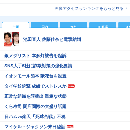
画像アクセスランキングをもっと見る
主要
国内
海外
IT 経済
ス
池田直人 佐藤佳奈と電撃結婚
銀メダリスト 本多灯被告を起訴
SNS大手5社に詐欺対策の強化要請
イオンモール熊本 献花台を設置
タイ学校銃撃 成績でストレスか
正常な組織を誤摘出 重篤な状態
くら寿司 閉店間際の大盛り話題
日ハムvs楽天「死球合戦」不穏
マイケル・ジャクソン来日秘話