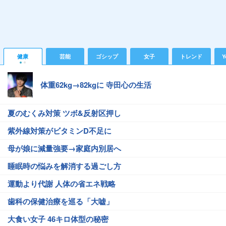
健康
芸能
ゴシップ
女子
トレンド
Y
体重62kg→82kgに 寺田心の生活
夏のむくみ対策 ツボ&反射区押し
紫外線対策がビタミンD不足に
母が娘に減量強要→家庭内別居へ
睡眠時の悩みを解消する過ごし方
運動より代謝 人体の省エネ戦略
歯科の保健治療を巡る「大嘘」
大食い女子 46キロ体型の秘密