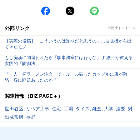
外部リンク
弁護士ドットコム
【実際の投稿】「こういうのは詐欺だと思うの」…自販機から出
てきたモノ
もし痴漢に間違われたら「駅事務室には行くな」 弁護士が教える
実践的「防御法」
「一人一杯ラーメン注文して」ルール破ったカップルに店が激
怒、客に問題あったのか？
関連情報（BiZ PAGE＋）
世田谷区
,
リペア工事
,
住宅
,
工場
,
ダイス
,
鎌倉
,
大学
,
法要
,
射
出成形機
,
長野