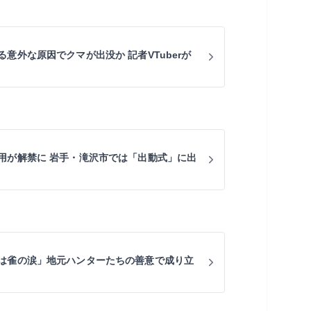
意外な原因でクマが出没か 記者VTuberが
用が解禁に 岩手・滝沢市では「出動式」に出
は雀の涙」地元ハンターたちの善意で成り立