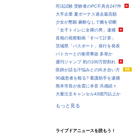
司法試験 受験者のPC不具合247件
大手企業 夏ボーナス過去最高額
少女が懇願 麻酔なしで腕を切断
「女子トイレに全裸の男」逮捕
首相の視察動画「すべて計算」
茨城県「パスポート」発行を発表
パトカーとの衝突事故 多発か
週刊ジャンプ 初の100万部割れ
医師が語る汗悩みとの向き合い方
90歳患者を殴る? 看護助手を逮捕
熊本市長が余震に本音 共感続々
大量注文キャンセル43億円以上か
もっと見る
ライブドアニュースを読もう！