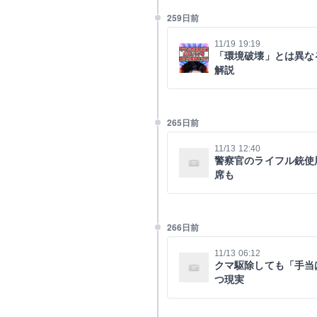
259日前
11/19 19:19
「環境破壊」とは異なる
解説
265日前
11/13 12:40
警察官のライフル銃使
席も
266日前
11/13 06:12
クマ駆除しても「手当
つ現実