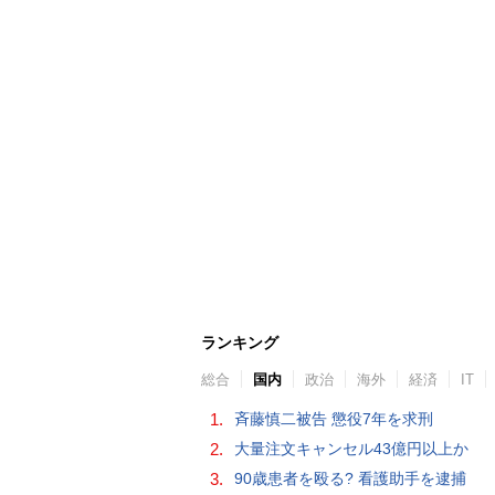
ランキング
総合
国内
政治
海外
経済
IT
1.
斉藤慎二被告 懲役7年を求刑
2.
大量注文キャンセル43億円以上か
3.
90歳患者を殴る? 看護助手を逮捕