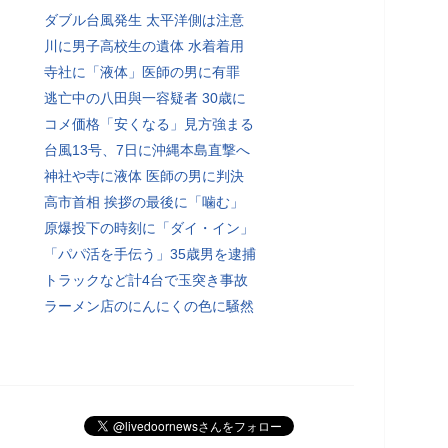
ダブル台風発生 太平洋側は注意
川に男子高校生の遺体 水着着用
寺社に「液体」医師の男に有罪
逃亡中の八田與一容疑者 30歳に
コメ価格「安くなる」見方強まる
台風13号、7日に沖縄本島直撃へ
神社や寺に液体 医師の男に判決
高市首相 挨拶の最後に「噛む」
原爆投下の時刻に「ダイ・イン」
「パパ活を手伝う」35歳男を逮捕
トラックなど計4台で玉突き事故
ラーメン店のにんにくの色に騒然