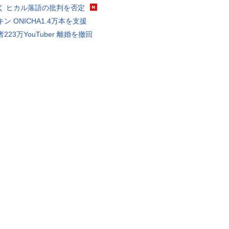
く ヒカル落語の批判を否定
ン ONICHA1.4万本を支援
223万YouTuber 離婚を撤回