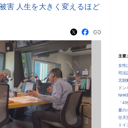
被害 人生を大きく変えるほど
主要
女性
司法
北朝
ドン
NH
「4
夏の
任天
トイ