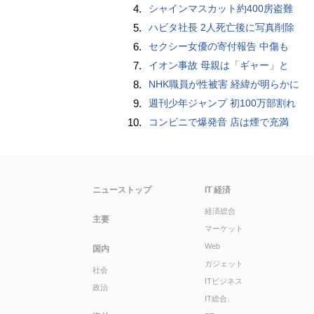
4.
シャインマスカット約400房盗難
5.
ハビタ社長 2人死亡後に写真削除
6.
セクシー女優の寄付報告 中傷も
7.
イオン事故 母親は「ギャー」と
8.
NHK職員が性被害 経緯が明らかに
9.
週刊少年ジャンプ 初100万部割れ
10.
コンビニで爆発音 店は煙で充満
ニューストップ
IT 経済
経済総合
主要
マーケット
Web
国内
ガジェット
社会
ITビジネス
政治
IT総合