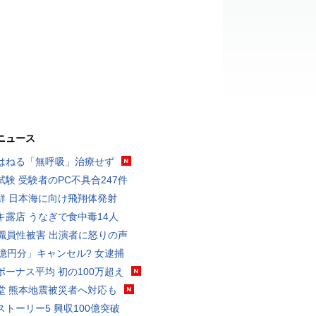
ニュース
はねる「無呼吸」治療せず
試験 受験者のPC不具合247件
鮮 日本海に向け飛翔体発射
キ露店 うなぎで食中毒14人
K職員性被害 出演者に怒りの声
3億円分」キャンセル? 女逮捕
ボーナス平均 初の100万超え
堂 熊本地震被災者へ対応も
ストーリー5 興収100億突破