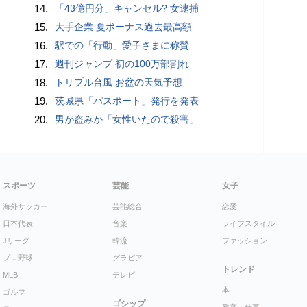
14.
「43億円分」キャンセル? 女逮捕
15.
大手企業 夏ボーナス過去最高額
16.
駅での「行動」愛子さまに称賛
17.
週刊ジャンプ 初の100万部割れ
18.
トリプル台風 お盆の天気予想
19.
茨城県「パスポート」発行を発表
20.
男が盗みか「女性いたので殺害」
スポーツ
芸能
女子
海外サッカー
芸能総合
恋愛
日本代表
音楽
ライフスタイル
Jリーグ
韓流
ファッション
プロ野球
グラビア
トレンド
MLB
テレビ
本
ゴルフ
ゴシップ
教育・仕事