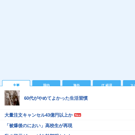
主要
国内
海外
IT 経済
ス
60代がやめてよかった生活習慣
大量注文キャンセル43億円以上か
「被爆後のにおい」高校生が再現