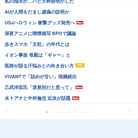
私の指示が…ハビタ幹部明かした
AIが人間をだまし虚偽の説明か
USJハロウィン 衝撃グッズ発売へ
深夜アニメに喫煙描写 BPOで議論
歩きスマホ「主犯」の年代とは
イオン事故 母親は「ギャー」と
医師が語る汗悩みとの向き合い方
VIVANTで「詰めが甘い」指摘続出
乙武洋匡氏「逆差別だと思って」
水卜アナと中村倫也 近況が話題