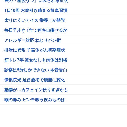
夫の「産後うつ」にみられる症状
1日10回 お腹引き締まる簡単習慣
太りにくいアイス 栄養士が解説
毎日早歩き 1年で何キロ痩せるか
アレルギー対応 ねじりパン術
排泄に異常 子宮体がん初期症状
筋トレ7年 彼女なしも肉体は別格
診察は5分しかできない 本音告白
伊集院光 足首施術で腰痛に変化
動悸が…カフェイン摂りすぎかも
喉の痛み ピンチ救う飲みものは