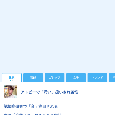
健康
芸能
ゴシップ
女子
トレンド
Y
アトピーで「汚い」扱いされ苦悩
認知症研究で「音」注目される