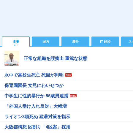
主要
国内
海外
IT 経済
ス
正常な組織を誤摘出 重篤な状態
水中で高校生死亡 死因が判明
保育園園長 女児にわいせつか
中学生に性的暴行か 56歳男逮捕
「外国人受け入れ反対」大幅増
ライオン3頭死ぬ 猛暑対策を指示
大阪都構想 区割り「4区案」採用