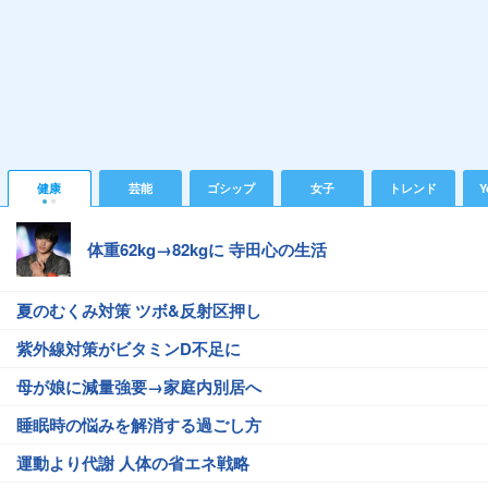
健康
芸能
ゴシップ
女子
トレンド
Y
体重62kg→82kgに 寺田心の生活
夏のむくみ対策 ツボ&反射区押し
紫外線対策がビタミンD不足に
母が娘に減量強要→家庭内別居へ
睡眠時の悩みを解消する過ごし方
運動より代謝 人体の省エネ戦略