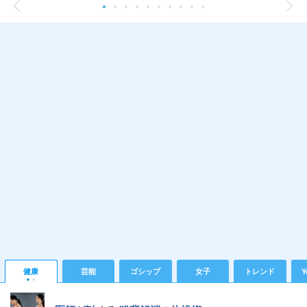
健康
芸能
ゴシップ
女子
トレンド
Y