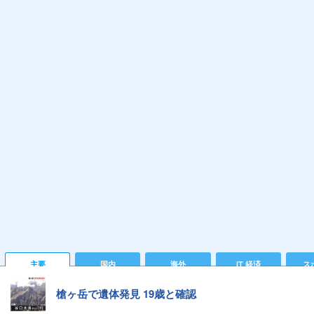
主要
国内
海外
IT 経済
ス
槍ヶ岳で遺体発見 19歳と確認