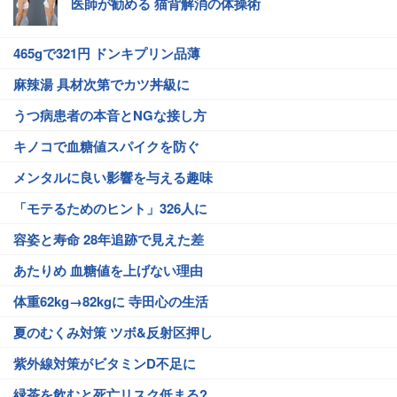
医師が勧める 猫背解消の体操術
465gで321円 ドンキプリン品薄
麻辣湯 具材次第でカツ丼級に
うつ病患者の本音とNGな接し方
キノコで血糖値スパイクを防ぐ
メンタルに良い影響を与える趣味
「モテるためのヒント」326人に
容姿と寿命 28年追跡で見えた差
あたりめ 血糖値を上げない理由
体重62kg→82kgに 寺田心の生活
夏のむくみ対策 ツボ&反射区押し
紫外線対策がビタミンD不足に
緑茶を飲むと死亡リスク低まる?