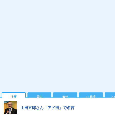
主要
国内
海外
IT 経済
ス
山田五郎さん「アド街」で名言