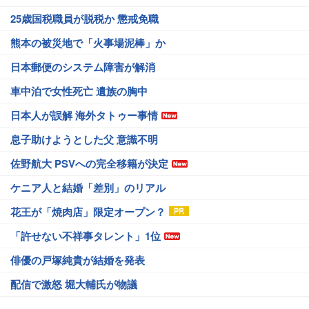
25歳国税職員が脱税か 懲戒免職
熊本の被災地で「火事場泥棒」か
日本郵便のシステム障害が解消
車中泊で女性死亡 遺族の胸中
日本人が誤解 海外タトゥー事情
息子助けようとした父 意識不明
佐野航大 PSVへの完全移籍が決定
ケニア人と結婚「差別」のリアル
花王が「焼肉店」限定オープン？
「許せない不祥事タレント」1位
俳優の戸塚純貴が結婚を発表
配信で激怒 堀大輔氏が物議