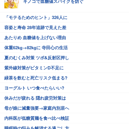
キノコで血糖値スパイクを防ぐ
「モテるためのヒント」326人に
容姿と寿命 28年追跡で見えた差
あたりめ 血糖値を上げない理由
体重62kg→82kgに 寺田心の生活
夏のむくみ対策 ツボ&反射区押し
紫外線対策がビタミンD不足に
緑茶を飲むと死亡リスク低まる?
ヨーグルト いつ食べたらいい?
休みだが疲れる 隠れ疲労対策は
母が娘に減量強要→家庭内別居へ
内科医が低糖質麺を食べ比べ検証
睡眠時の悩みを解消する過ごし方