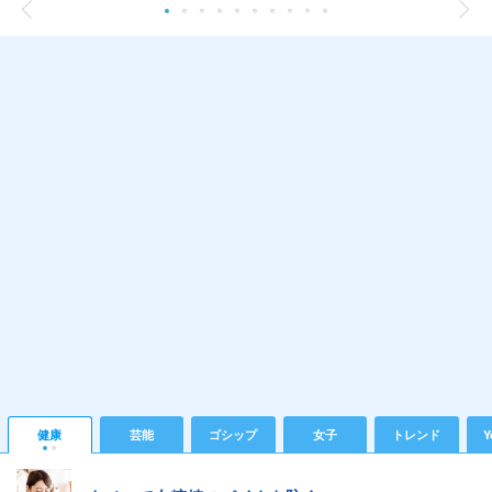
健康
芸能
ゴシップ
女子
トレンド
Y