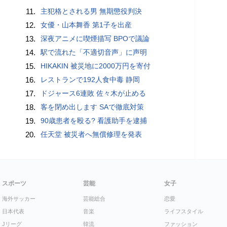
11.
主犯格とされる男 無期懲役判決
12.
女優・山本舞香 第1子を出産
13.
深夜アニメに喫煙描写 BPOで議論
14.
駅で流れた「不適切音声」に声明
15.
HIKAKIN 被災地に2000万円を寄付
16.
レストランで192人食中毒 静岡
17.
ドジャース6連敗 佐々木が止める
18.
客を閉め出します SAで徹底対策
19.
90歳患者を殴る? 看護助手を逮捕
20.
任天堂 被災者へ無償修理を発表
スポーツ
芸能
女子
海外サッカー
芸能総合
恋愛
日本代表
音楽
ライフスタイル
Jリーグ
韓流
ファッション