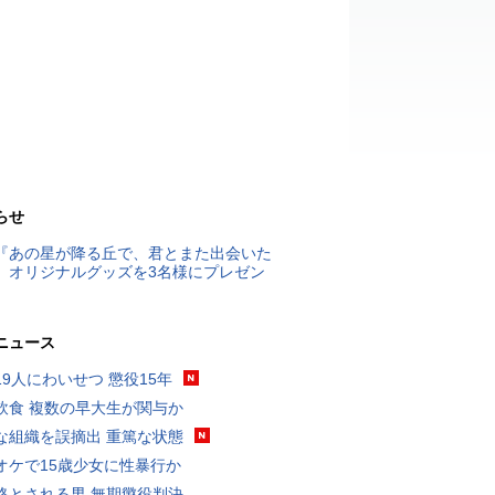
らせ
『あの星が降る丘で、君とまた出会いた
』オリジナルグッズを3名様にプレゼン
ニュース
19人にわいせつ 懲役15年
飲食 複数の早大生が関与か
な組織を誤摘出 重篤な状態
オケで15歳少女に性暴行か
格とされる男 無期懲役判決