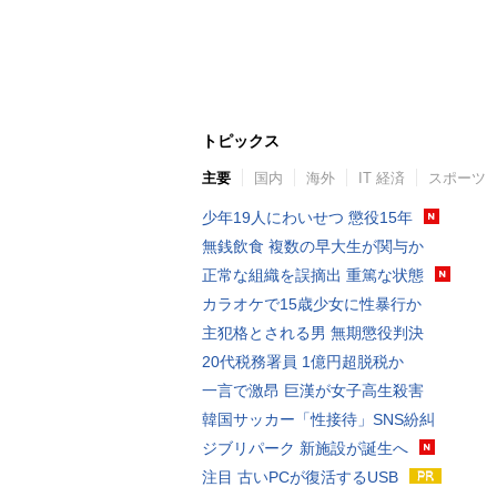
トピックス
主要
国内
海外
IT 経済
スポーツ
少年19人にわいせつ 懲役15年
無銭飲食 複数の早大生が関与か
正常な組織を誤摘出 重篤な状態
カラオケで15歳少女に性暴行か
主犯格とされる男 無期懲役判決
20代税務署員 1億円超脱税か
一言で激昂 巨漢が女子高生殺害
韓国サッカー「性接待」SNS紛糾
ジブリパーク 新施設が誕生へ
注目 古いPCが復活するUSB