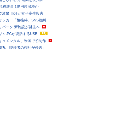
代税務署員 1億円超脱税か
で激昂 巨漢が女子高生殺害
サッカー「性接待」SNS紛糾
リパーク 新施設が誕生へ
 古いPCが復活するUSB
キュメンタル」米国で初制作
蘭丸「喫煙者の権利が侵害」