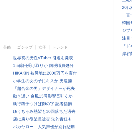
20
一言
韓国
ジブ
注目
「ド
芸能
ゴシップ
女子
トレンド
岸谷
世界初の男性VTuber 引退を発表
1.5億円受け取りか 国税職員処分
HIKAKIN 被災地に2000万円を寄付
小学生の女の子にキスか 男逮捕
「超合金の男」デザイナーが死去
動き遅い 台風13号影響長引くか
執行猶予つけば御の字 記者指摘
ゆうちゃみ熱望も10回落ちた過去
店に戻り従業員被災 法的責任も
バカヤロー…人気声優が別れ悲痛