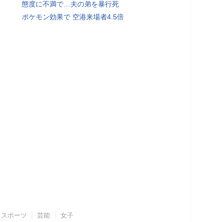
態度に不満で…夫の弟を暴行死
ポケモン効果で 空港来場者4.5倍
スポーツ
芸能
女子