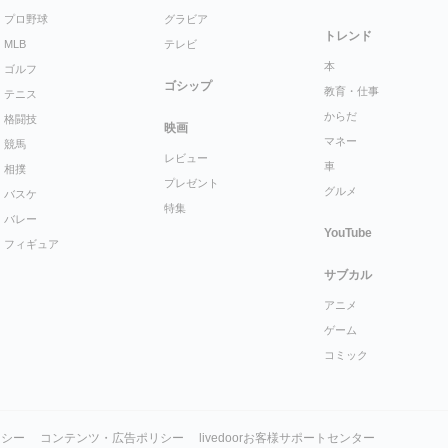
プロ野球
グラビア
トレンド
MLB
テレビ
本
ゴルフ
ゴシップ
教育・仕事
テニス
からだ
格闘技
映画
マネー
競馬
レビュー
車
相撲
プレゼント
グルメ
バスケ
特集
バレー
YouTube
フィギュア
サブカル
アニメ
ゲーム
コミック
リシー
コンテンツ・広告ポリシー
livedoorお客様サポートセンター