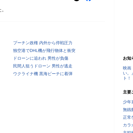
た。
プーチン政権 内外から停戦圧力
独空港でDHL機が飛行物体と衝突
ドローンに追われ 男性が負傷
お知
民間人狙うドローン 男性が逃走
映画
い。
ウクライナ機 黒海ビーチに着弾
ト！
主要
少年
無銭
正常
カラ
主犯