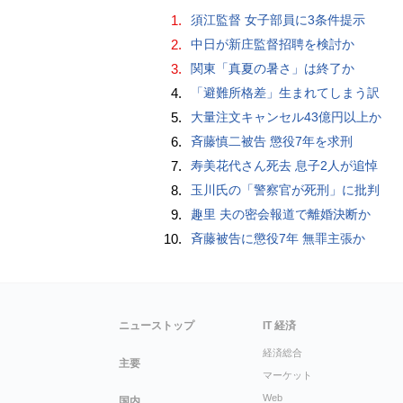
1.
須江監督 女子部員に3条件提示
2.
中日が新庄監督招聘を検討か
3.
関東「真夏の暑さ」は終了か
4.
「避難所格差」生まれてしまう訳
5.
大量注文キャンセル43億円以上か
6.
斉藤慎二被告 懲役7年を求刑
7.
寿美花代さん死去 息子2人が追悼
8.
玉川氏の「警察官が死刑」に批判
9.
趣里 夫の密会報道で離婚決断か
10.
斉藤被告に懲役7年 無罪主張か
ニューストップ
IT 経済
経済総合
主要
マーケット
Web
国内