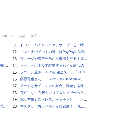
スポーツ
芸能
女子
11.
ドコモ・バイクシェア、サービスを一時停止 不具合の復旧が見通せないため
12.
「マイナポイントの陣」はPayPayに軍配！ 燻製できちゃう鍋、グラスドームクッカー
13.
雷サージや異常発熱から機器を守る！抜け止め仕様の3P-2P変換アダプタ
買い方
14.
ソーラーパネルで駆動するわずか約4gの超軽量ドローン「CoulombFly」
15.
ソニー、重さ654gの超望遠ズーム「FE 100-400mm F5.6-8 OSS」 実売14万円前後
16.
藤原竜也さん、「SKYSEA Client View」新CMで「AI労務改善」をアピール 働き方をAIが分析したら「すぐに休んで」と言われる？
17.
アートとサイエンスの融合。浮遊する球体インテリア「Buda Ball(ブダボール)」
18.
存在しない右腕をレゴブロックで作った少年ビルダーが登場
19.
電話営業もストレスから人手不足！ メンタルに心配ない会話AI 「Sakura TALK」が営業電話をかける時代がくる
pace」
20.
マスクが年賀ノベルティに変身！ お正月特別パッケージの注文受付開始