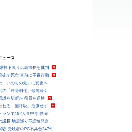
ニュース
原爆投下巡り広島市長を批判
発砲で死亡 直前に不審行動
わ「いのちの党」に変更へ
刑の「終身刑化」傾向続く
標識を切断か 役員を送検
はねる「無呼吸」治療せず
トランで192人食中毒 静岡
の議長 地震巡り不謹慎発言
試験 受験者のPC不具合247件