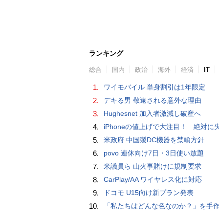
ランキング
総合
国内
政治
海外
経済
IT
1.
ワイモバイル 単身割引は1年限定
2.
デキる男 敬遠される意外な理由
3.
Hughesnet 加入者激減し破産へ
4.
iPhoneの値上げで大注目！ 絶対に失敗しない「中古スマホ」の売り方＆
5.
米政府 中国製DC機器を禁輸方針
6.
povo 連休向け7日・3日使い放題
7.
米議員ら 山火事賭けに規制要求
8.
CarPlay/AA ワイヤレス化に対応
9.
ドコモ U15向け新プラン発表
10.
「私たちはどんな色なのか？」を手作業でデータ分析して人間の肌の色を表現する新しい色空間を構築した「Inclusive Color S