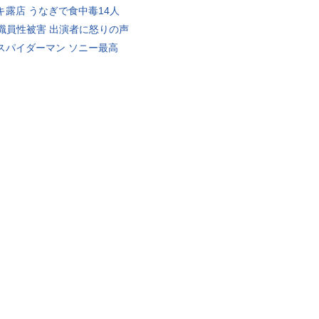
キ露店 うなぎで食中毒14人
K職員性被害 出演者に怒りの声
スパイダーマン ソニー最高