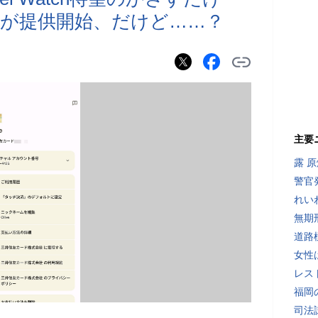
が提供開始、だけど……？
主要
露 
警官
れい
無期
道路
女性
レス
福岡
司法