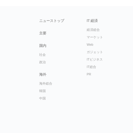
ニューストップ
IT 経済
経済総合
主要
マーケット
Web
国内
ガジェット
社会
ITビジネス
政治
IT総合
海外
PR
海外総合
韓国
中国