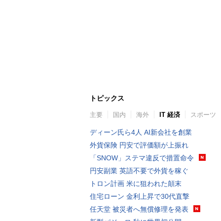
トピックス
主要
国内
海外
IT 経済
スポーツ
ディーン氏ら4人 AI新会社を創業
外貨保険 円安で評価額が上振れ
「SNOW」ステマ違反で措置命令
円安副業 英語不要で外貨を稼ぐ
トロン計画 米に狙われた顛末
住宅ローン 金利上昇で30代直撃
任天堂 被災者へ無償修理を発表