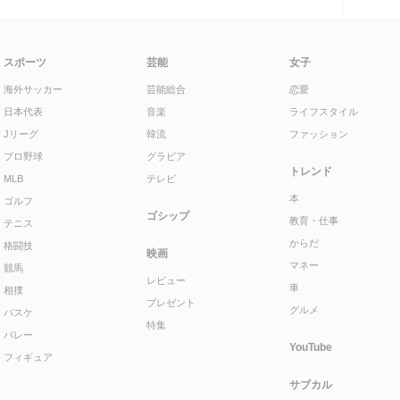
スポーツ
芸能
女子
海外サッカー
芸能総合
恋愛
日本代表
音楽
ライフスタイル
Jリーグ
韓流
ファッション
プロ野球
グラビア
トレンド
MLB
テレビ
本
ゴルフ
ゴシップ
教育・仕事
テニス
からだ
格闘技
映画
マネー
競馬
レビュー
車
相撲
プレゼント
グルメ
バスケ
特集
バレー
YouTube
フィギュア
サブカル