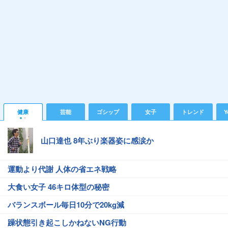
健康
芸能
ゴシップ
女子
トレンド
Y
山口達也 8年ぶり楽器姿に感涙か
運動より代謝 人体の省エネ戦略
大食い女子 46キロ体型の秘密
バランスボール毎日10分で20kg減
躁状態引き起こしかねないNG行動