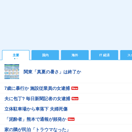
主要
国内
海外
IT 経済
ス
関東「真夏の暑さ」は終了か
7歳に暴行か 施設従業員の女逮捕
夫に包丁? 毎日新聞記者の女逮捕
立体駐車場から車落下 夫婦死傷
「泥酔者」熊本で通報が頻発か
家の隣が民泊「トラウマなった」