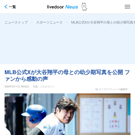
一覧
>
>
MLB公式Xが大谷翔平の母との幼少期写真
ニューストップ
スポーツニュース
MLB公式Xが大谷翔平の母との幼少期写真を公開 フ
ァンから感動の声
2026年5月11日 5時22分
写真：フルカウント
by ライブドアニュース編集部