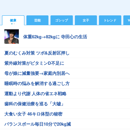
健康
芸能
ゴシップ
女子
トレンド
Y
体重62kg→82kgに 寺田心の生活
夏のむくみ対策 ツボ&反射区押し
紫外線対策がビタミンD不足に
母が娘に減量強要→家庭内別居へ
睡眠時の悩みを解消する過ごし方
運動より代謝 人体の省エネ戦略
歯科の保健治療を巡る「大嘘」
大食い女子 46キロ体型の秘密
バランスボール毎日10分で20kg減