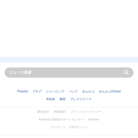
Peachy
ブログ
ショッピング
バンク
みんかぶ
みんかぶChoice
Kstyle
株探
プレスリリース
運営会社
利用規約
プライバシーポリシー
livedoorお客様サポートセンター
livedoor
コンテンツ・広告ポリシー