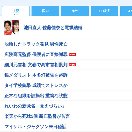
主要
国内
海外
IT 経済
ス
池田直人 佐藤佳奈と電撃結婚
脱輪したトラック発見 男性死亡
広陵高元監督 保護者に直接謝罪
細川元首相 文春で高市首相批判
銀メダリスト 本多灯被告を起訴
タイ学校銃撃 成績でストレスか
正常な組織を誤摘出 重篤な状態
れいわの新党名「覚えづらい」
楽天から死球5個 新庄監督が苦言
マイケル・ジャクソン来日秘話