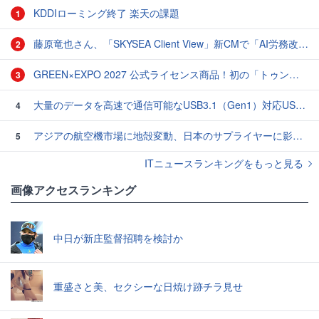
KDDIローミング終了 楽天の課題
1
藤原竜也さん、「SKYSEA Client View」新CMで「AI労務改善」をアピール 働き方をAIが分析したら「すぐに休んで」と言われる？
2
GREEN×EXPO 2027 公式ライセンス商品！初の「トゥンクトゥンク」公式LINEスタンプ、販売開始
3
大量のデータを高速で通信可能なUSB3.1（Gen1）対応USB TypeC - USB TypeAケーブル
4
アジアの航空機市場に地殻変動、日本のサプライヤーに影響も
5
ITニュースランキングをもっと見る
画像アクセスランキング
中日が新庄監督招聘を検討か
重盛さと美、セクシーな日焼け跡チラ見せ