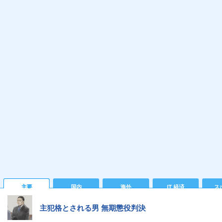
主要
国内
海外
IT 経済
ス
主犯格とされる男 無期懲役判決