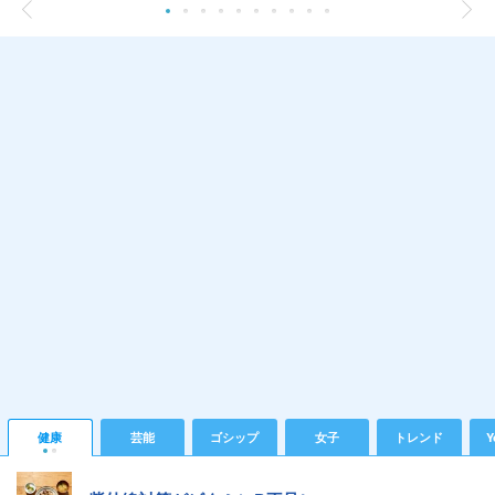
健康
芸能
ゴシップ
女子
トレンド
Y