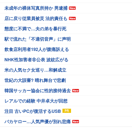
未成年の裸体写真所持か 男逮捕
店に戻り従業員被災 法的責任も
態度に不満で…夫の弟を暴行死
駅で流れた「不適切音声」に声明
飲食店利用者192人が腹痛訴える
NHK性加害者非公表 波紋広がる
米の人気セク女巡り…和解成立
世紀の大誤審? 晴れ舞台で悲劇
韓国サッカー協会に性的接待過去
レアルでの経験 中井卓大が回想
注目 古いPCが復活するUSB
バカヤロー…人気声優が別れ悲痛