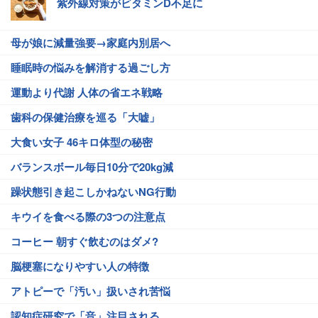
紫外線対策がビタミンD不足に
母が娘に減量強要→家庭内別居へ
睡眠時の悩みを解消する過ごし方
運動より代謝 人体の省エネ戦略
歯科の保健治療を巡る「大嘘」
大食い女子 46キロ体型の秘密
バランスボール毎日10分で20kg減
躁状態引き起こしかねないNG行動
キウイを食べる際の3つの注意点
コーヒー 朝すぐ飲むのはダメ?
脳梗塞になりやすい人の特徴
アトピーで「汚い」扱いされ苦悩
認知症研究で「音」注目される