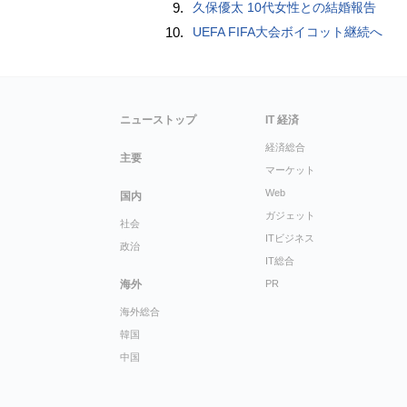
9.
久保優太 10代女性との結婚報告
10.
UEFA FIFA大会ボイコット継続へ
ニューストップ
IT 経済
経済総合
主要
マーケット
Web
国内
ガジェット
社会
ITビジネス
政治
IT総合
海外
PR
海外総合
韓国
中国