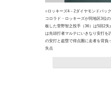
○ロッキーズ4－2ダイヤモンドバッ
コロラド・ロッキーズが同地区3位
板した菅野智之投手（36）は5回2
は先頭打者マルテにいきなり安打を許
の安打と盗塁で得点圏に走者を背負
失点