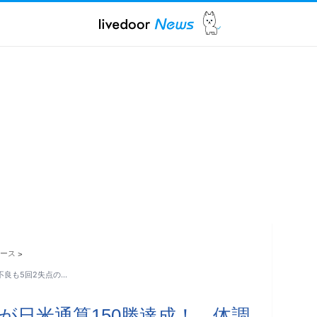
ュース
>
不良も5回2失点の…
が日米通算150勝達成！ 体調