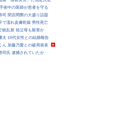
 手術中の医師が患者を守る
寿司 閉店間際の大盛り話題
汗で濡れ皮膚乾燥 男性死亡
で銃乱射 祖父母も殺害か
優太 10代女性との結婚報告
くん 加藤乃愛との破局発表
啓司氏 逮捕されていたか