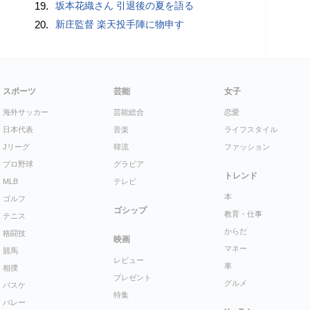
19.
坂本花織さん 引退後の夏を語る
20.
新庄監督 楽天投手陣に物申す
スポーツ
芸能
女子
海外サッカー
芸能総合
恋愛
日本代表
音楽
ライフスタイル
Jリーグ
韓流
ファッション
プロ野球
グラビア
トレンド
MLB
テレビ
本
ゴルフ
ゴシップ
教育・仕事
テニス
からだ
格闘技
映画
マネー
競馬
レビュー
車
相撲
プレゼント
グルメ
バスケ
特集
バレー