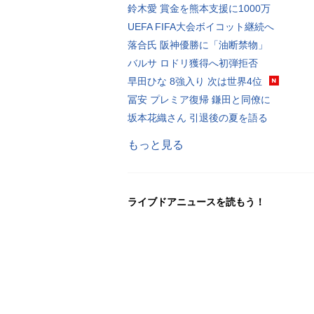
鈴木愛 賞金を熊本支援に1000万
UEFA FIFA大会ボイコット継続へ
落合氏 阪神優勝に「油断禁物」
バルサ ロドリ獲得へ初弾拒否
早田ひな 8強入り 次は世界4位
冨安 プレミア復帰 鎌田と同僚に
坂本花織さん 引退後の夏を語る
もっと見る
ライブドアニュースを読もう！