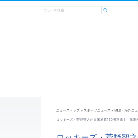
ニューストップ
スポーツニュース
MLB・海外ニ
>
>
ロッキーズ・菅野智之が日米通算150勝達成！ 体調
ロッキーズ・菅野智之