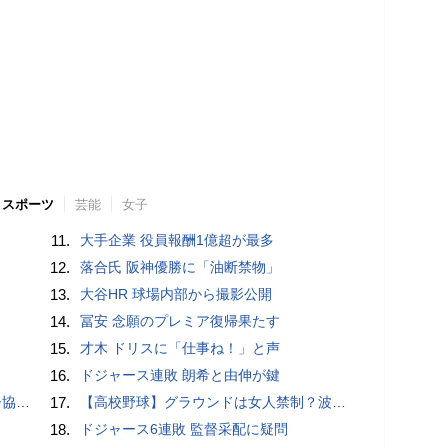
スポーツ
芸能
女子
11.
大手企業 役員報酬1億超が最多
12.
落合氏 阪神優勝に「油断禁物」
13.
大谷HR 球場内部から撮影公開
14.
冨安 念願のプレミア復帰果たす
15.
才木 ドリスに「仕事ね！」と声
16.
ドジャース連敗 朗希と由伸が鍵
が報道
17.
【高校野球】グラウンドは女人禁制？波紋を呼ぶ女子マネの練習参加制止問題
18.
ドジャース6連敗 監督采配に疑問