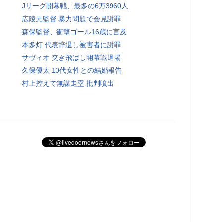
Jリーグ開幕戦、最多の6万3960人
広陵元監督 暴力問題で会見謝罪
森保監督、衝撃ゴール16歳に言及
本多灯 代表辞退し被害者に謝罪
サヴィオ 突き飛ばし開幕戦退場
久保優太 10代女性との結婚報告
村上控えで無謀走塁 批判噴出