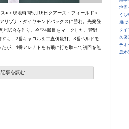
地震
クス●＜現地時間5月16日クアーズ・フィールド＞
くら
のアリゾナ・ダイヤモンドバックスに勝利。先発登
服は
タイ
失点と試合を作り、今季4勝目をマークした。菅野
久保
すも、2番キャロルを二直併殺打。3番ペルドモ
テオ
ったが、4番アレナドを右飛に打ち取って初回を無
黒木
記事を読む