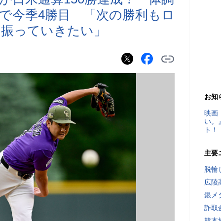
投で今季4勝目 「次の勝利もロ
を振っていきたい」
お知
映画
い。
ト！
主要
脱輪
広陵
銀メ
詐取
熊本