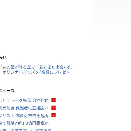
らせ
『あの星が降る丘で、君とまた出会いた
』オリジナルグッズを3名様にプレゼン
ニュース
したトラック発見 男性死亡
高元監督 保護者に直接謝罪
ダリスト 本多灯被告を起訴
金で競艇? 約1.3億円脱税か
地震「激甚災害」に指定決定