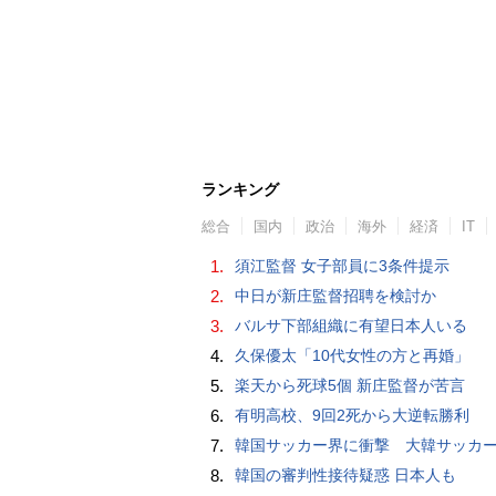
ランキング
総合
国内
政治
海外
経済
IT
1.
須江監督 女子部員に3条件提示
2.
中日が新庄監督招聘を検討か
3.
バルサ下部組織に有望日本人いる
4.
久保優太「10代女性の方と再婚」
5.
楽天から死球5個 新庄監督が苦言
6.
有明高校、9回2死から大逆転勝利
7.
韓国サッカー界に衝撃 大韓サッカー協会に外国人審判への“性的接待”疑惑 韓国メディア
8.
韓国の審判性接待疑惑 日本人も