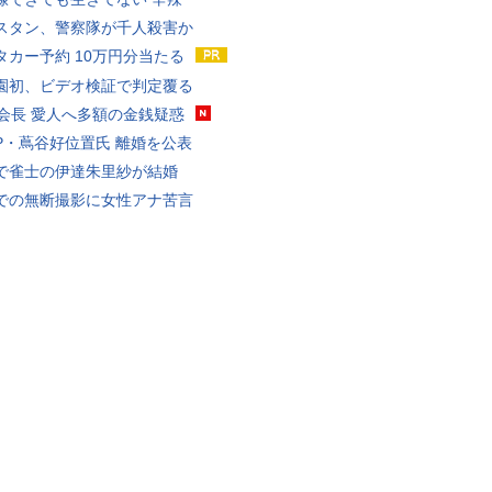
スタン、警察隊が千人殺害か
タカー予約 10万円分当たる
園初、ビデオ検証で判定覆る
FA会長 愛人へ多額の金銭疑惑
P・蔦谷好位置氏 離婚を公表
で雀士の伊達朱里紗が結婚
での無断撮影に女性アナ苦言