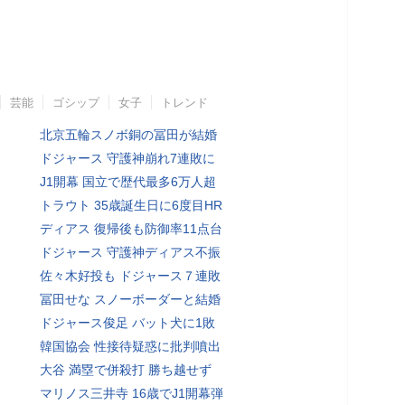
芸能
ゴシップ
女子
トレンド
北京五輪スノボ銅の冨田が結婚
ドジャース 守護神崩れ7連敗に
J1開幕 国立で歴代最多6万人超
トラウト 35歳誕生日に6度目HR
ディアス 復帰後も防御率11点台
ドジャース 守護神ディアス不振
佐々木好投も ドジャース７連敗
冨田せな スノーボーダーと結婚
ドジャース俊足 バット犬に1敗
韓国協会 性接待疑惑に批判噴出
大谷 満塁で併殺打 勝ち越せず
マリノス三井寺 16歳でJ1開幕弾