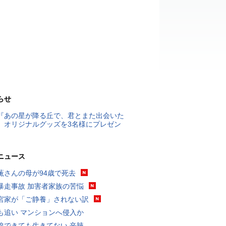
らせ
『あの星が降る丘で、君とまた出会いた
』オリジナルグッズを3名様にプレゼン
ニュース
薫さんの母が94歳で死去
暴走事故 加害者家族の苦悩
宮家が「ご静養」されない訳
も追い マンションへ侵入か
線できても生きてない 辛辣