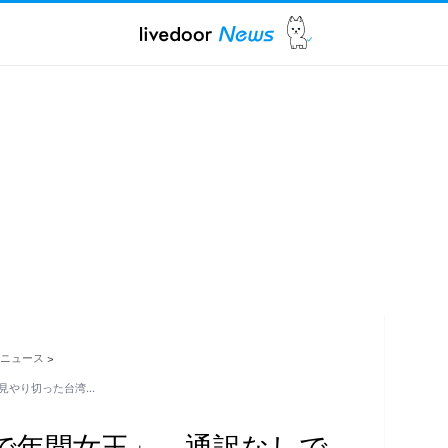
ニュース
>
見やり切った台湾…
で年間女王」 通訳なしで