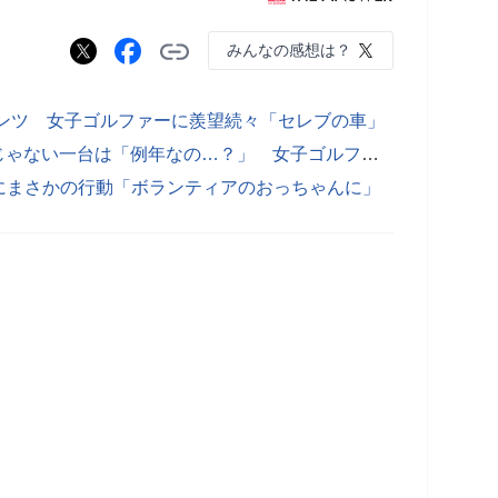
みんなの感想は？
ベンツ 女子ゴルファーに羨望続々「セレブの車」
V賞金2160万円、さらに贈られた車じゃない一台は「例年なの…？」 女子ゴルフ副賞が話題
にまさかの行動「ボランティアのおっちゃんに」