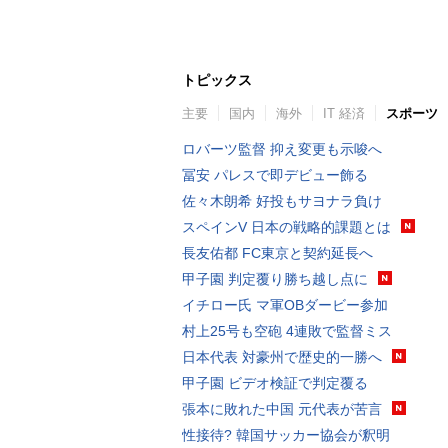
トピックス
主要
国内
海外
IT 経済
スポーツ
ロバーツ監督 抑え変更も示唆へ
冨安 パレスで即デビュー飾る
佐々木朗希 好投もサヨナラ負け
スペインV 日本の戦略的課題とは
長友佑都 FC東京と契約延長へ
甲子園 判定覆り勝ち越し点に
イチロー氏 マ軍OBダービー参加
村上25号も空砲 4連敗で監督ミス
日本代表 対豪州で歴史的一勝へ
甲子園 ビデオ検証で判定覆る
張本に敗れた中国 元代表が苦言
性接待? 韓国サッカー協会が釈明