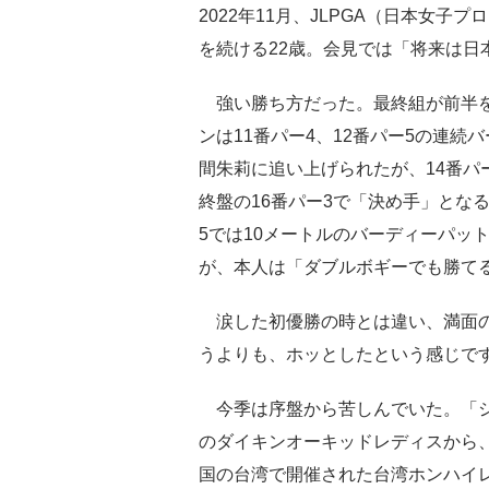
2022年11月、JLPGA（日本女
を続ける22歳。会見では「将来は日
強い勝ち方だった。最終組が前半を
ンは11番パー4、12番パー5の連
間朱莉に追い上げられたが、14番パ
終盤の16番パー3で「決め手」とな
5では10メートルのバーディーパッ
が、本人は「ダブルボギーでも勝て
涙した初優勝の時とは違い、満面の
うよりも、ホッとしたという感じで
今季は序盤から苦しんでいた。「シ
のダイキンオーキッドレディスから
国の台湾で開催された台湾ホンハイ