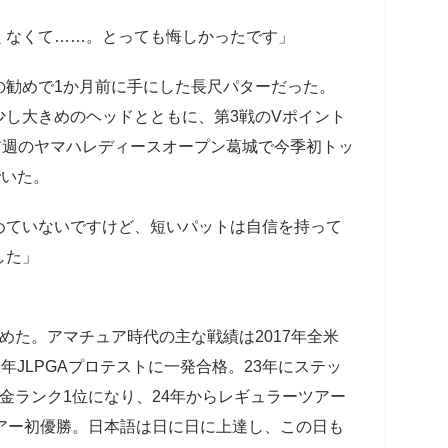
くなくて……。とっても悔しかったです」
勧めで1か月前に手にした長尺パターだった。
少し大きめのヘッドとともに、第3戦のVポイント
、前週のヤマハレディースオープン葛城で今季初トッ
でいた。
めていないですけど、短いパットは自信を持って
した」
た。アマチュア時代の主な戦績は2017年全米
年JLPGAプロテストに一発合格。23年にステッ
金ランク1位になり、24年からレギュラーツアー
アー初優勝。日本語は日に日に上達し、この日も