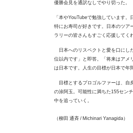
優勝会見を通訳なしでやり切った。
「本やYouTubeで勉強していま
特にお寿司が好きです。日本のツア
ラリーの皆さんもすごく応援してく
日本へのリスペクトと愛を口にした
位以内です」と即答。「将来はアメ
は日本です。人生の目標が日本で年
目標とするプロゴルファーは、自身
の涂阿玉。可能性に満ちた155セン
中を追っていく。
（柳田 通斉 / Michinari Yanagida）