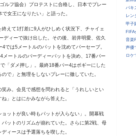
子プロゴルフ協会）プロテストに合格し、日本でプレー
パキ
本で女王になりたい」と語った。
レン
甲子
終えて1打差に9人がひしめく状況下、チャイェ
FI
続バーディーで抜け出した。その後、岩井明愛、佐久
音楽
ー4では5メートルのパットを沈めてパーセーブ。
声優
ロケ
る4メートルのバーディーパットを決め、17番パー
トで「ダメ押し」。最終18番パー4はボギーにした
るので」と無理をしないプレーに徹していた。
笑み。会見で感想を問われると「うれしいとい
すね」とはにかみながら答えた。
ョットが良い時もパットが入らない」。開幕戦
、パットのリズムが崩れていた。さらに第2戦、母
レディースは予選落ちを喫した。