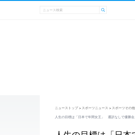
ニューストップ
スポーツニュース
スポーツその他
>
>
人生の目標は「日本で年間女王」 通訳なしで優勝会
人生の目標は「日本