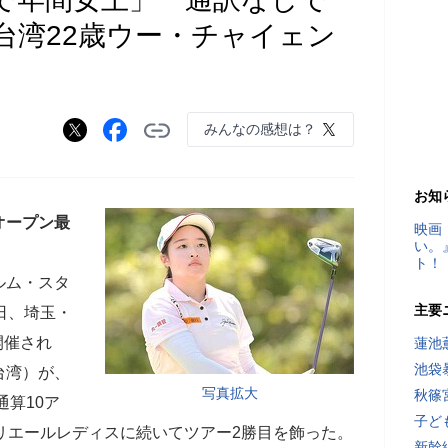
台湾22歳ウー・チャイェン
みんなの感想は？
お知
オープン最
映画
い。
ト！
ルム・スタ
主要
日、埼玉・
開催され
蓮池
池袋
台湾）が、
写真拡大
秋篠
通算10ア
子ど
リエールレディスに続いてツアー2勝目を飾った。
新幹