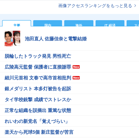
画像アクセスランキングをもっと見る
主要
国内
海外
IT 経済
ス
池田直人 佐藤佳奈と電撃結婚
脱輪したトラック発見 男性死亡
広陵高元監督 保護者に直接謝罪
細川元首相 文春で高市首相批判
銀メダリスト 本多灯被告を起訴
タイ学校銃撃 成績でストレスか
正常な組織を誤摘出 重篤な状態
れいわの新党名「覚えづらい」
楽天から死球5個 新庄監督が苦言