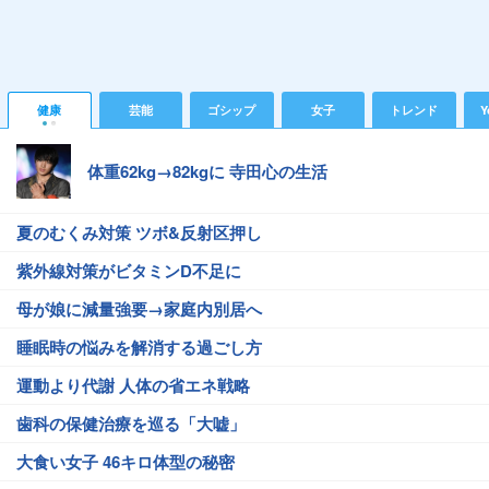
健康
芸能
ゴシップ
女子
トレンド
Y
体重62kg→82kgに 寺田心の生活
夏のむくみ対策 ツボ&反射区押し
紫外線対策がビタミンD不足に
母が娘に減量強要→家庭内別居へ
睡眠時の悩みを解消する過ごし方
運動より代謝 人体の省エネ戦略
歯科の保健治療を巡る「大嘘」
大食い女子 46キロ体型の秘密