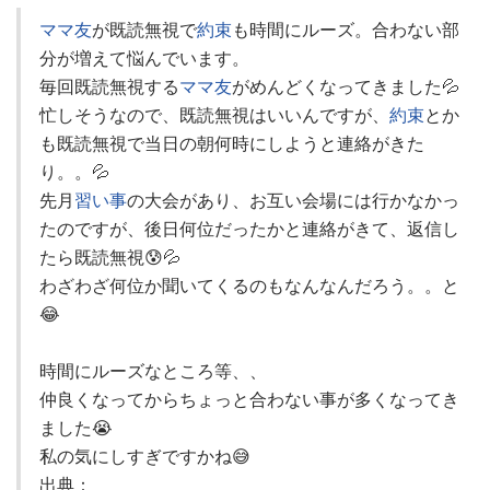
ママ友
が既読無視で
約束
も時間にルーズ。合わない部
分が増えて悩んでいます。
毎回既読無視する
ママ友
がめんどくなってきました💦
忙しそうなので、既読無視はいいんですが、
約束
とか
も既読無視で当日の朝何時にしようと連絡がきた
り。。💦
先月
習い事
の大会があり、お互い会場には行かなかっ
たのですが、後日何位だったかと連絡がきて、返信し
たら既読無視😰💦
わざわざ何位か聞いてくるのもなんなんだろう。。と
😂
時間にルーズなところ等、、
仲良くなってからちょっと合わない事が多くなってき
ました😭
私の気にしすぎですかね😅
出典：