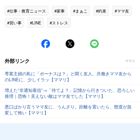
#仕事・教育ニュース
#家事
#まぁこ
#約束
#ママ友
#習い事
#LINE
#ストレス
外部リンク
ママリ
専業主婦の私に「ボーナスは？」と聞く友人。共働きママ友から
のLINEに、少しイラッ【ママリ】
増えた“非通知着信”→「待てよ？」記憶から行きついた、恐ろしい
推理｜恐怖！見えない敵はママ友でした【ママリ】
悪口ばかり言うママ友に、うんざり。距離を置いたら、態度が急
変して怖い【ママリ】