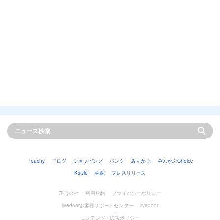
Peachy
ブログ
ショッピング
バンク
みんかぶ
みんかぶChoice
Kstyle
株探
プレスリリース
運営会社
利用規約
プライバシーポリシー
livedoorお客様サポートセンター
livedoor
コンテンツ・広告ポリシー