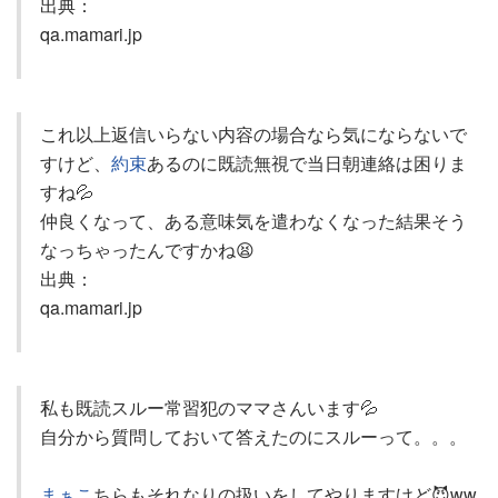
出典：
qa.mamari.jp
これ以上返信いらない内容の場合なら気にならないで
すけど、
約束
あるのに既読無視で当日朝連絡は困りま
すね💦
仲良くなって、ある意味気を遣わなくなった結果そう
なっちゃったんですかね😫
出典：
qa.mamari.jp
私も既読スルー常習犯のママさんいます💦
自分から質問しておいて答えたのにスルーって。。。
まぁこ
ちらもそれなりの扱いをしてやりますけど😈ww