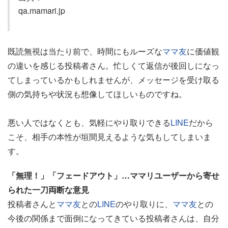
qa.mamari.jp
既読無視は当たり前で、時間にもルーズな
ママ友
に価値観
の違いを感じる投稿者さん。忙しくて返信が後回しになっ
てしまっているかもしれませんが、メッセージを受け取る
側の気持ちや状況も想像してほしいものですね。
悪い人ではなくとも、気軽にやり取りできる
LINE
だから
こそ、相手の本性が垣間見えるような気もしてしまいま
す。
「無理！」「フェードアウト」…ママリユーザーから寄せ
られた一刀両断な意見
投稿者さんと
ママ友
との
LINE
のやり取りに、
ママ友
との
今後の関係まで面倒になってきている投稿者さんは、自分