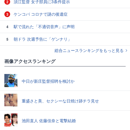
須江監督 女子部員に3条件提示
2
ケンコバ コロナで謎の後遺症
3
駅で流れた「不適切音声」に声明
4
朝ドラ 次週予告に「ゲンナリ」
5
総合ニュースランキングをもっと見る
画像アクセスランキング
中日が新庄監督招聘を検討か
重盛さと美、セクシーな日焼け跡チラ見せ
池田直人 佐藤佳奈と電撃結婚