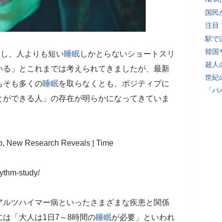
国民
注目
駅で
韓国
とし、人よりも短い
睡眠
しかとらないショートスリ
超人
いる」とこれまでは考えられてきましたが、最新
世紀
もそも多くの
睡眠
を取らなくとも、ポジティプに
「パ
とができる人」の存在が明らかになってきていま
p, New Research Reveals | Time
hythm-study/
アルツハイマー病といったさまざまな疾患と関係
は「大人は1日7～8時間の
睡眠
が必要」といわれ