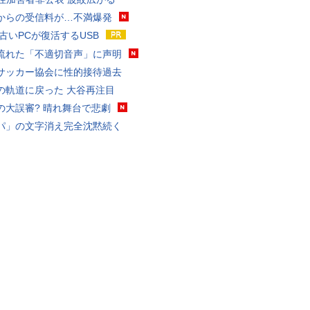
からの受信料が…不満爆発
 古いPCが復活するUSB
流れた「不適切音声」に声明
サッカー協会に性的接待過去
の軌道に戻った 大谷再注目
の大誤審? 晴れ舞台で悲劇
パ」の文字消え完全沈黙続く