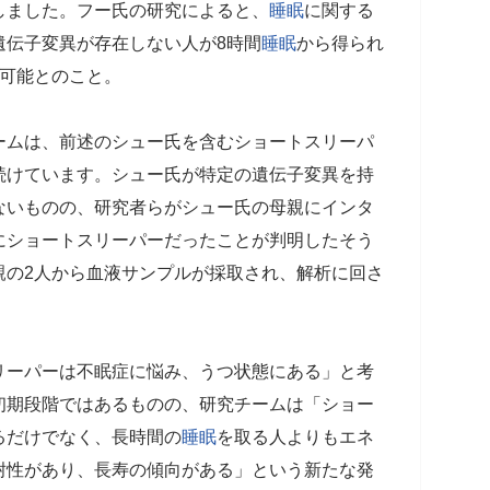
しました。フー氏の研究によると、
睡眠
に関する
遺伝子変異が存在しない人が8時間
睡眠
から得られ
可能とのこと。
ームは、前述のシュー氏を含むショートスリーパ
続けています。シュー氏が特定の遺伝子変異を持
ないものの、研究者らがシュー氏の母親にインタ
にショートスリーパーだったことが判明したそう
親の2人から血液サンプルが採取され、解析に回さ
リーパーは不眠症に悩み、うつ状態にある」と考
初期段階ではあるものの、研究チームは「ショー
るだけでなく、長時間の
睡眠
を取る人よりもエネ
耐性があり、長寿の傾向がある」という新たな発