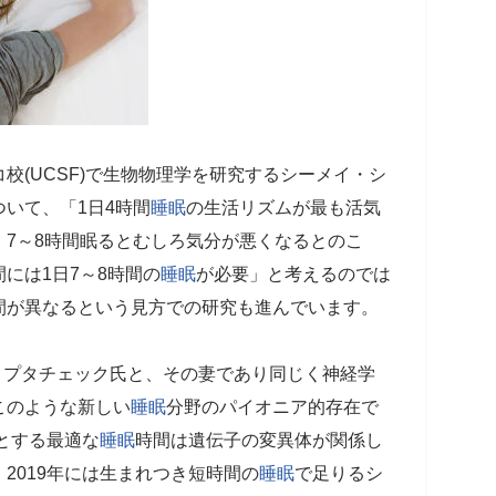
校(UCSF)で生物物理学を研究するシーメイ・シ
ついて、「1日4時間
睡眠
の生活リズムが最も活気
7～8時間眠るとむしろ気分が悪くなるとのこ
には1日7～8時間の
睡眠
が必要」と考えるのでは
間が異なるという見方での研究も進んでいます。
・プタチェック氏と、その妻であり同じく神経学
このような新しい
睡眠
分野のパイオニア的存在で
要とする最適な
睡眠
時間は遺伝子の変異体が関係し
2019年には生まれつき短時間の
睡眠
で足りるシ