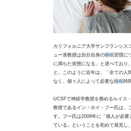
カリフォルニア大学サンフランシスコ
ュー准教授は自分自身の
睡眠
習慣に
に満ちた状態になる」と述べており、
と。このように近年は、「全ての人間
なく、個々人によって必要な
睡眠
時
UCSFで神経学教授を務めるルイス
教授であるイン・ホイ・フー氏は、
す。フー氏は2009年に「個人が必
ている」ということを初めて発見し、