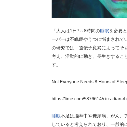
「大人は1日7～8時間の
睡眠
を必要
ーパーは不眠症やうつに悩まされて
の研究では「遺伝子変異によってそ
考え、活動的に動き、長生きするこ
す。
Not Everyone Needs 8 Hours of Slee
https://time.com/5876614/circadian-r
睡眠
不足は脳卒中や糖尿病、がん、
していると考えられており、一般的に