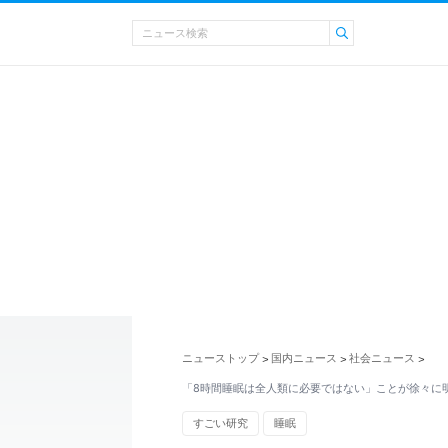
ニューストップ
国内ニュース
社会ニュース
>
>
>
「8時間睡眠は全人類に必要ではない」ことが徐々に
すごい研究
睡眠