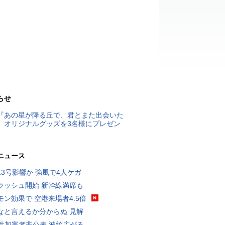
らせ
『あの星が降る丘で、君とまた出会いた
』オリジナルグッズを3名様にプレゼン
ニュース
13号影響か 強風で4人ケガ
ラッシュ開始 新幹線満席も
モン効果で 空港来場者4.5倍
なと言えるか分からぬ 見解
K性加害者非公表 波紋広がる