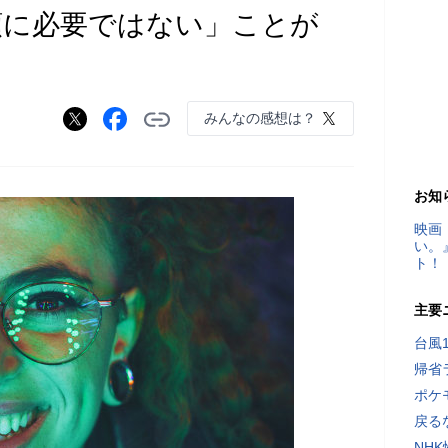
類に必要ではない」ことが
みんなの感想は？
お知
映画
い。
ト！
主要
台風
帰省
ポケ
戻る
NH