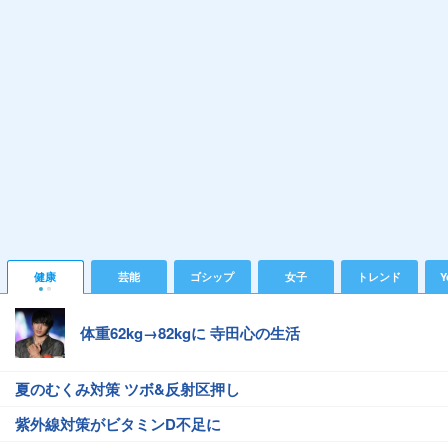
健康
芸能
ゴシップ
女子
トレンド
Y
体重62kg→82kgに 寺田心の生活
夏のむくみ対策 ツボ&反射区押し
紫外線対策がビタミンD不足に