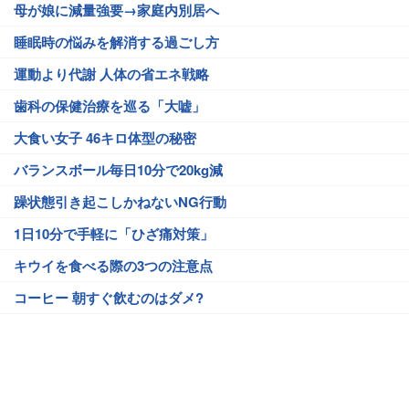
母が娘に減量強要→家庭内別居へ
睡眠時の悩みを解消する過ごし方
運動より代謝 人体の省エネ戦略
歯科の保健治療を巡る「大嘘」
大食い女子 46キロ体型の秘密
バランスボール毎日10分で20kg減
躁状態引き起こしかねないNG行動
1日10分で手軽に「ひざ痛対策」
キウイを食べる際の3つの注意点
コーヒー 朝すぐ飲むのはダメ?