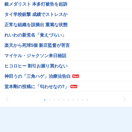
銀メダリスト 本多灯被告を起訴
タイ学校銃撃 成績でストレスか
正常な組織を誤摘出 重篤な状態
れいわの新党名「覚えづらい」
楽天から死球5個 新庄監督が苦言
マイケル・ジャクソン来日秘話
ヒコロヒー 割引お握り買わない
神田うの「三角ハゲ」治療法告白
堂本剛の投稿に「匂わせなの?」