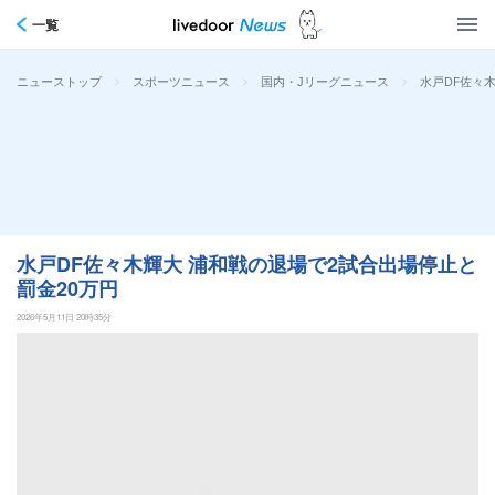
一覧
>
>
>
水戸DF佐々
ニューストップ
スポーツニュース
国内・Jリーグニュース
水戸DF佐々木輝大 浦和戦の退場で2試合出場停止と
罰金20万円
2026年5月11日 20時35分