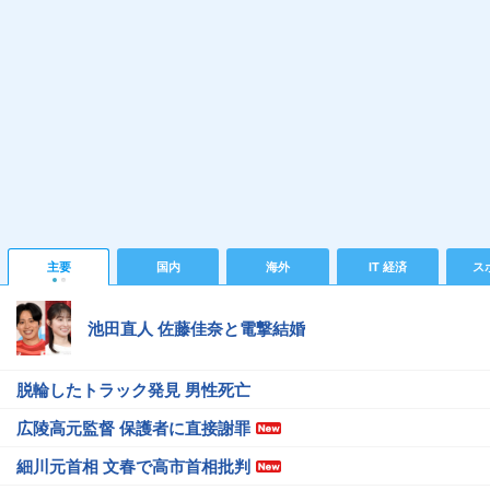
主要
国内
海外
IT 経済
ス
池田直人 佐藤佳奈と電撃結婚
脱輪したトラック発見 男性死亡
広陵高元監督 保護者に直接謝罪
細川元首相 文春で高市首相批判