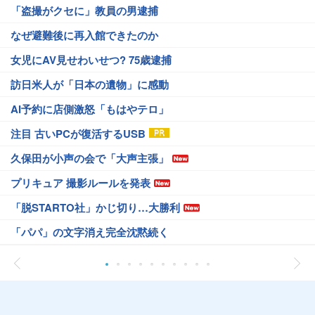
「盗撮がクセに」教員の男逮捕
なぜ避難後に再入館できたのか
女児にAV見せわいせつ? 75歳逮捕
訪日米人が「日本の遺物」に感動
AI予約に店側激怒「もはやテロ」
注目 古いPCが復活するUSB
久保田が小声の会で「大声主張」
プリキュア 撮影ルールを発表
「脱STARTO社」かじ切り…大勝利
「パパ」の文字消え完全沈黙続く