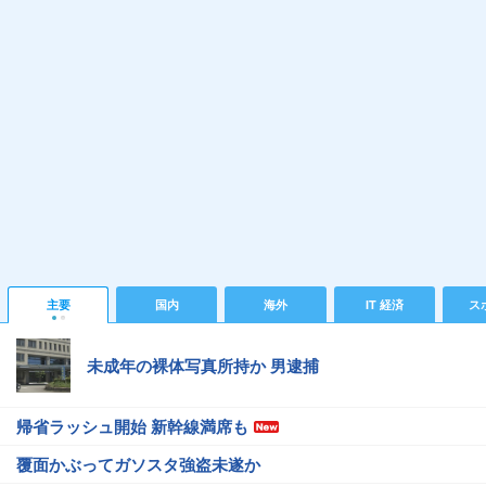
主要
国内
海外
IT 経済
ス
未成年の裸体写真所持か 男逮捕
帰省ラッシュ開始 新幹線満席も
覆面かぶってガソスタ強盗未遂か