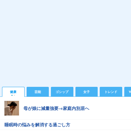
健康
芸能
ゴシップ
女子
トレンド
Y
母が娘に減量強要→家庭内別居へ
睡眠時の悩みを解消する過ごし方