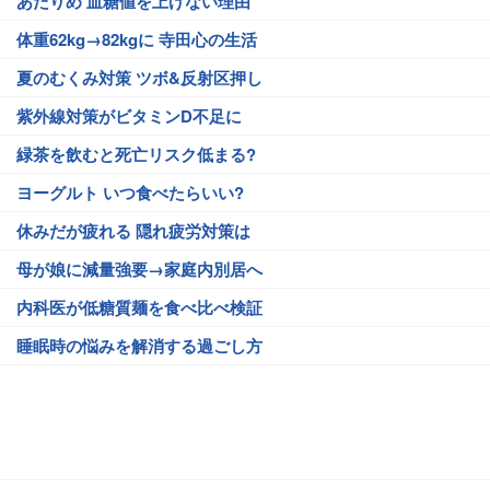
あたりめ 血糖値を上げない理由
体重62kg→82kgに 寺田心の生活
夏のむくみ対策 ツボ&反射区押し
紫外線対策がビタミンD不足に
緑茶を飲むと死亡リスク低まる?
ヨーグルト いつ食べたらいい?
休みだが疲れる 隠れ疲労対策は
母が娘に減量強要→家庭内別居へ
内科医が低糖質麺を食べ比べ検証
睡眠時の悩みを解消する過ごし方