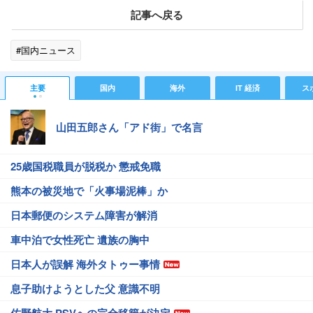
記事へ戻る
#国内ニュース
主要
国内
海外
IT 経済
ス
山田五郎さん「アド街」で名言
25歳国税職員が脱税か 懲戒免職
熊本の被災地で「火事場泥棒」か
日本郵便のシステム障害が解消
車中泊で女性死亡 遺族の胸中
日本人が誤解 海外タトゥー事情
息子助けようとした父 意識不明