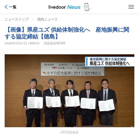
一覧
>
ニューストップ
国内ニュース
【画像】県産ユズ 供給体制強化へ 産地振興に関
する協定締結【徳島】
2026年3月31日 18時0分
四国放送NEWS
JRT四国放送