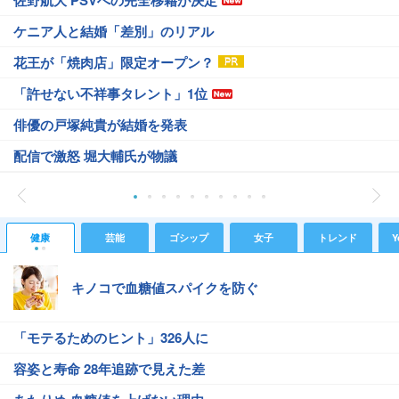
佐野航大 PSVへの完全移籍が決定
ケニア人と結婚「差別」のリアル
花王が「焼肉店」限定オープン？
「許せない不祥事タレント」1位
俳優の戸塚純貴が結婚を発表
配信で激怒 堀大輔氏が物議
健康
芸能
ゴシップ
女子
トレンド
Y
キノコで血糖値スパイクを防ぐ
「モテるためのヒント」326人に
容姿と寿命 28年追跡で見えた差