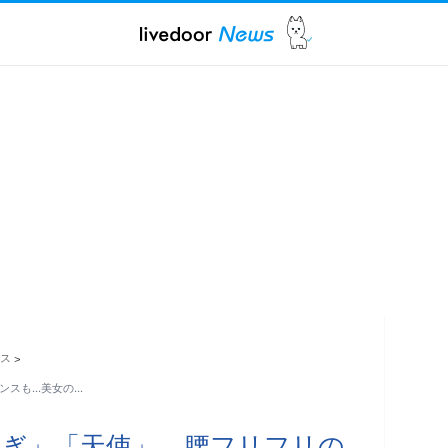
ス
>
ダンスも…美女の…
愛すぎ」「天使」 腰フリフリの