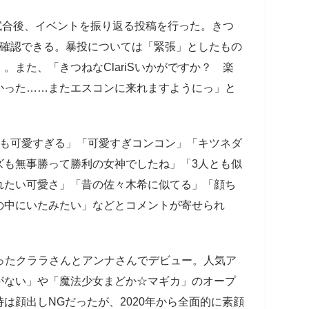
は試合後、イベントを振り返る投稿を行った。きつ
が確認できる。暴投については「緊張」としたもの
また、「きつねなClariSいかがですか？ 楽
かった……またエスコンに来れますようにっ」と
も可愛すぎる」「可愛すぎコンコン」「キツネダ
ズも無事勝って勝利の女神でしたね」「3人とも似
れたい可愛さ」「昔の佐々木希に似てる」「顔ち
の中にいたみたい」などとコメントが寄せられ
学生だったクララさんとアンナさんでデビュー。人気ア
がない」や「魔法少女まどか☆マギカ」のオープ
は顔出しNGだったが、2020年から全面的に素顔