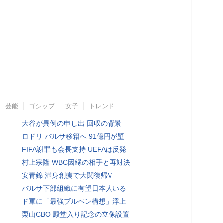
芸能
ゴシップ
女子
トレンド
大谷が異例の申し出 回収の背景
ロドリ バルサ移籍へ 91億円が壁
FIFA謝罪も会長支持 UEFAは反発
村上宗隆 WBC因縁の相手と再対決
安青錦 満身創痍で大関復帰V
バルサ下部組織に有望日本人いる
ド軍に「最強ブルペン構想」浮上
栗山CBO 殿堂入り記念の立像設置