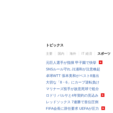
トピックス
主要
国内
海外
IT 経済
スポーツ
元巨人選手が指揮 甲子園で快挙
SNSルール守れ J1浦和が注意喚起
卓球WTT 張本美和がベスト8進出
大切な「8・6」にカープ逆転負け
マリナーズ投手が故意死球で処分
ロドリ バルサと4年契約の見込み
レッドソックス 7連勝で首位圧倒
FIFA会長に辞任要求 UEFAが圧力