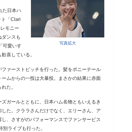
れた日本ハ
「Clari
セレモニー
ねダンスも
写真拡大
「可愛いす
も歓喜している。
ファーストピッチを行った。髪をポニーテール
ォームからの一投は大暴投。まさかの結果に赤面
られた。
ズガールとともに、日本ハム名物ともいえるき
加した。クララさんだけでなく、エリーさん、ア
露し、さすがのパフォーマンスでファンサービス
特別ライブも行った。