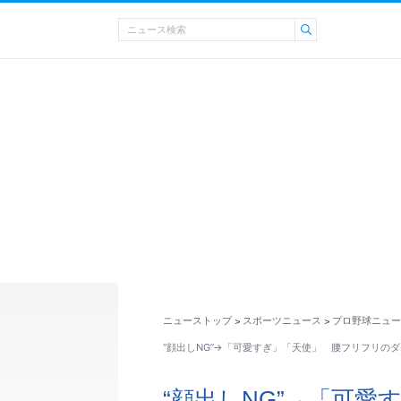
ニューストップ
スポーツニュース
プロ野球ニュー
>
>
“顔出しNG”→「可愛すぎ」「天使」 腰フリフリの
“顔出しNG”→「可