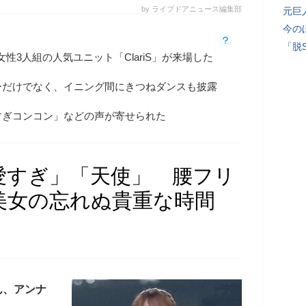
by ライブドアニュース編集部
元巨
今の
「脱
女性3人組の人気ユニット「ClariS」が来場した
ーだけでなく、イニング間にきつねダンスも披露
すぎコンコン」などの声が寄せられた
可愛すぎ」「天使」 腰フリ
美女の忘れぬ貴重な時間
ん、アンナ