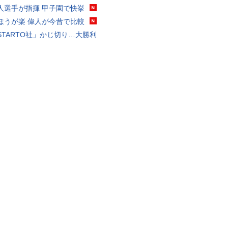
人選手が指揮 甲子園で快挙
ほうが楽 偉人が今昔で比較
STARTO社」かじ切り…大勝利