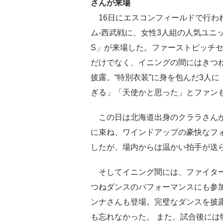
さんが来場
16日にエスコンフィールドで行わ
ム-西武戦に、女性3人組の人気ユニット
S」が来場した。ファーストピッチ
だけでなく、イニングの間にはきつ
披露。“特別衣装”に身を包んだ3人に
ぎる」「天使かと思った」とファン
この日は北海道出身のクララさんが
に束ね、ワインドアップの豪快なフ
したが、場内からは温かい拍手が送
そしてイニング間には、ファイター
つねダンスのパフォーマンスにも参
ンナさんも登場。完璧なダンスを披
も忘れなかった。 また、試合後には