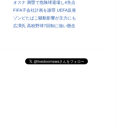
オスナ 満塁で危険球退場し4失点
FIFA子会社計画を謝罪 UEFA反発
ゾンビたばこ騒動影響が主力にも
広澤氏 高校野球7回制に強い懸念