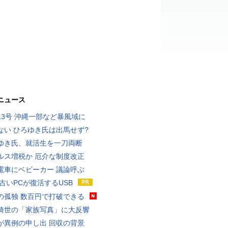
ニュース
13号 沖縄一部など暴風域に
ない ひろゆき氏は出馬せず?
ゆき氏、就活生を一刀両断
ルス増税か 厄介な制度改正
電車にベビーカー 議論呼ぶ
 古いPCが復活するUSB
の孤独 数百円で打破できる
綺世の「家族写真」に大反響
が異例の申し出 回収の背景