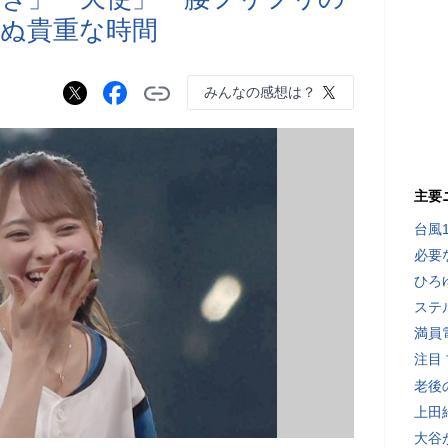
ぬ貴重な時間
みんなの感想は？
主要
台風
必要
ひろ
ステ
満員
注目
老後
上田
大谷