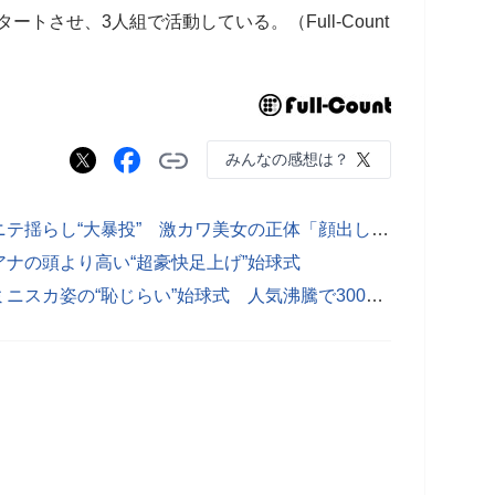
ートさせ、3人組で活動している。（Full-Count
みんなの感想は？
【実際の映像】「なにこの天使」ポニテ揺らし“大暴投” 激カワ美女の正体「顔出しされてたんですね」
ナの頭より高い“超豪快足上げ”始球式
【動画】「マジで国宝級」仙台でのミニスカ姿の“恥じらい”始球式 人気沸騰で300万回再生