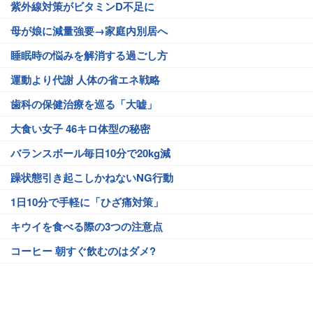
紫外線対策がビタミンD不足に
母が娘に減量強要→家庭内別居へ
睡眠時の悩みを解消する過ごし方
運動より代謝 人体の省エネ戦略
歯科の保健治療を巡る「大嘘」
大食い女子 46キロ体型の秘密
バランスボール毎日10分で20kg減
躁状態引き起こしかねないNG行動
1日10分で手軽に「ひざ痛対策」
キウイを食べる際の3つの注意点
コーヒー 朝すぐ飲むのはダメ?