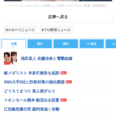
ファーストピッチセレモニーに登場した「ClariS」のクララさん【写真：産経新聞社】
記事へ戻る
#スポーツニュース
#プロ野球ニュース
主要
国内
海外
IT 経済
ス
池田直人 佐藤佳奈と電撃結婚
銀メダリスト 本多灯被告を起訴
SNS大手5社に詐欺対策の強化要請
どうろうまつり 美人画ずらり
イオンモール熊本 献花台を設置
江別集団暴行死 裁判長強く非難