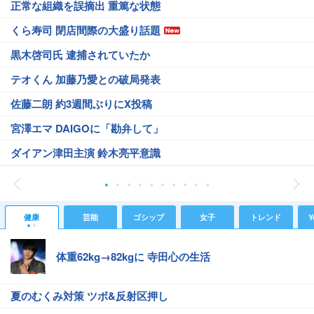
正常な組織を誤摘出 重篤な状態
くら寿司 閉店間際の大盛り話題
黒木啓司氏 逮捕されていたか
テオくん 加藤乃愛との破局発表
佐藤二朗 約3週間ぶりにX投稿
宮澤エマ DAIGOに「勘弁して」
ダイアン津田主演 鈴木亮平意識
健康
芸能
ゴシップ
女子
トレンド
Y
体重62kg→82kgに 寺田心の生活
夏のむくみ対策 ツボ&反射区押し