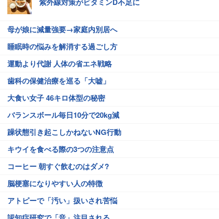
紫外線対策がビタミンD不足に
母が娘に減量強要→家庭内別居へ
睡眠時の悩みを解消する過ごし方
運動より代謝 人体の省エネ戦略
歯科の保健治療を巡る「大嘘」
大食い女子 46キロ体型の秘密
バランスボール毎日10分で20kg減
躁状態引き起こしかねないNG行動
キウイを食べる際の3つの注意点
コーヒー 朝すぐ飲むのはダメ?
脳梗塞になりやすい人の特徴
アトピーで「汚い」扱いされ苦悩
認知症研究で「音」注目される