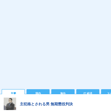
主要
国内
海外
IT 経済
ス
主犯格とされる男 無期懲役判決