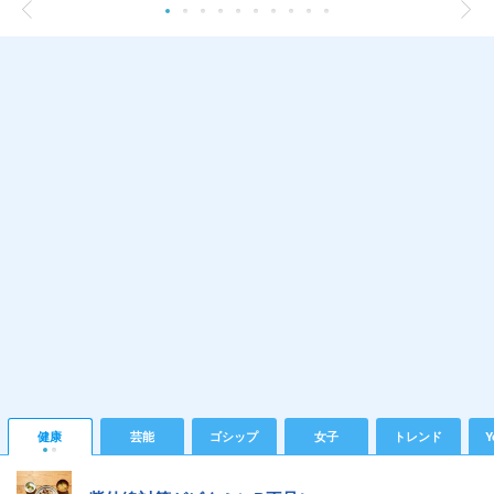
健康
芸能
ゴシップ
女子
トレンド
Y