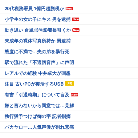
20代税務署員 1億円超脱税か
小学生の女の子にキス 男を逮捕
動き遅い 台風13号影響長引くか
未成年の裸体写真所持か 男逮捕
態度に不満で…夫の弟を暴行死
駅で流れた「不適切音声」に声明
レアルでの経験 中井卓大が回想
注目 古いPCが復活するUSB
有吉「引退時期」について言及
嫌と言わないから同意では…見解
執行猶予つけば御の字 記者指摘
バカヤロー…人気声優が別れ悲痛