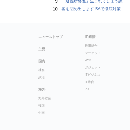
9.
「避難所格差」生まれてしまう訳
10.
客を閉め出します SAで徹底対策
ニューストップ
IT 経済
経済総合
主要
マーケット
Web
国内
ガジェット
社会
ITビジネス
政治
IT総合
海外
PR
海外総合
韓国
中国