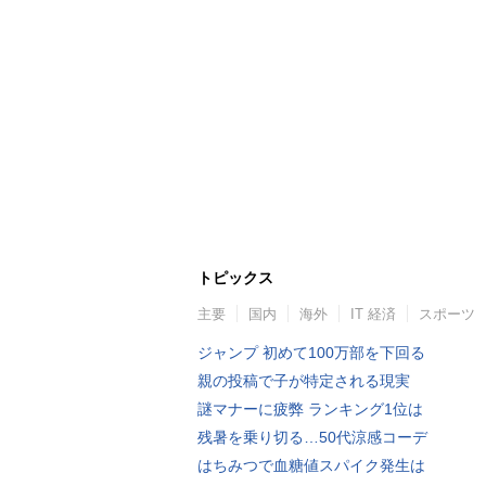
トピックス
主要
国内
海外
IT 経済
スポーツ
ジャンプ 初めて100万部を下回る
親の投稿で子が特定される現実
謎マナーに疲弊 ランキング1位は
残暑を乗り切る…50代涼感コーデ
はちみつで血糖値スパイク発生は