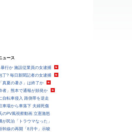
ニュース
に暴行か 施設従業員の女逮捕
包丁? 毎日新聞記者の女逮捕
「真夏の暑さ」は終了か
酔者」熊本で通報が頻発か
に自転車侵入 路側帯を逆走
駐車場から車落下 夫婦死傷
氏のPV風視察動画 立憲激怒
隣が民泊「トラウマなった」
新幹線の再開「8月中」示唆