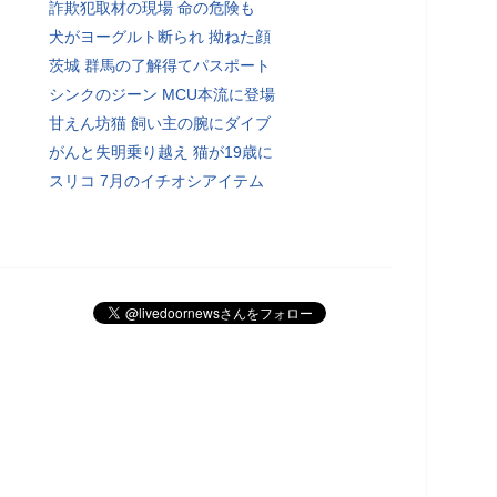
詐欺犯取材の現場 命の危険も
犬がヨーグルト断られ 拗ねた顔
茨城 群馬の了解得てパスポート
シンクのジーン MCU本流に登場
甘えん坊猫 飼い主の腕にダイブ
がんと失明乗り越え 猫が19歳に
スリコ 7月のイチオシアイテム