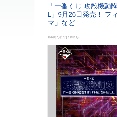
「一番くじ 攻殻機動隊 TH
L」9月26日発売！ 
マ」など
2026年5月18日 19時12分