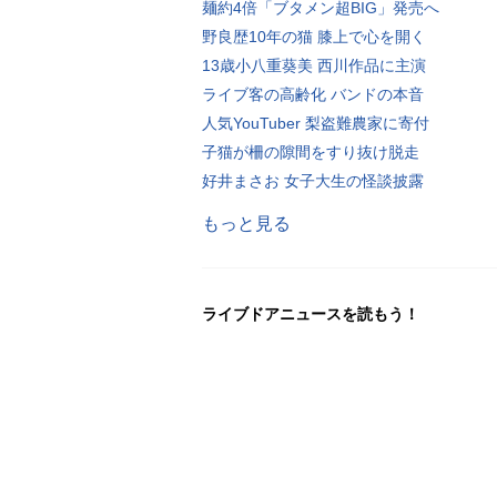
麺約4倍「ブタメン超BIG」発売へ
野良歴10年の猫 膝上で心を開く
13歳小八重葵美 西川作品に主演
ライブ客の高齢化 バンドの本音
人気YouTuber 梨盗難農家に寄付
子猫が柵の隙間をすり抜け脱走
好井まさお 女子大生の怪談披露
もっと見る
ライブドアニュースを読もう！