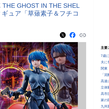
E GHOST IN THE SHEL
フィギュア「草薙素子＆フチコ
主要
7歳
夫に
関東
「泥
高速
立体
高市
家の
九州