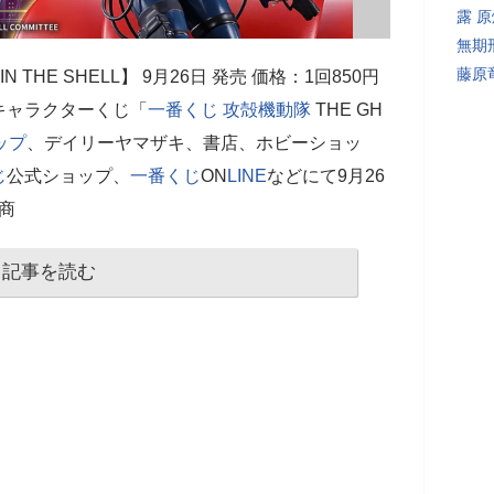
露 
無期
藤原
 IN THE SHELL】 9月26日 発売 価格：1回850円
しのキャラクターくじ「
一番くじ
攻殻機動隊
THE GH
ップ
、デイリーヤマザキ、書店、ホビーショッ
じ
公式ショップ、
一番くじ
ON
LINE
などにて9月26
商
記事を読む