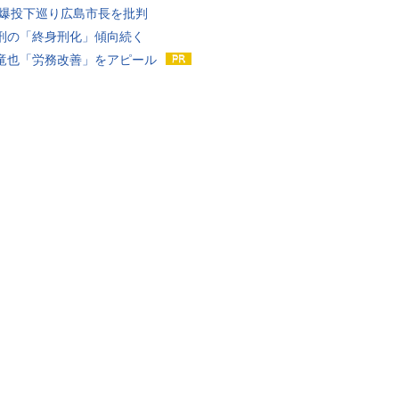
原爆投下巡り広島市長を批判
刑の「終身刑化」傾向続く
竜也「労務改善」をアピール