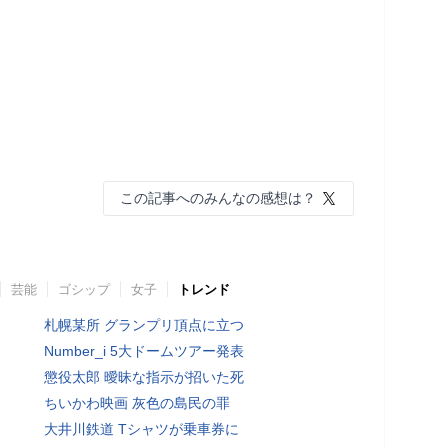
この記事へのみんなの感想は？
芸能
ゴシップ
女子
トレンド
札幌某所 グランプリ頂点に立つ
Number_i 5大ドームツアー発表
懲役太郎 曖昧な指示が招いた死
ちいかわ映画 灰色の島民の罪
大井川鉄道 Tシャツが乗車券に