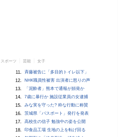
スポーツ
芸能
女子
11.
斉藤被告に「多目的トイレ以下」
12.
NHK職員性被害 出演者に怒りの声
13.
「泥酔者」熊本で通報が頻発か
14.
7歳に暴行か 施設従業員の女逮捕
15.
みな実を守った? 粋な行動に称賛
16.
茨城県「パスポート」発行を発表
17.
高校生の信子 勉強中の姿を公開
18.
印食品工場 生地の上を転げ回る