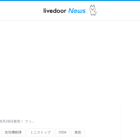
L」9月26日発売！ フィ…
攻殻機動隊
ミニストップ
ODA
激怒