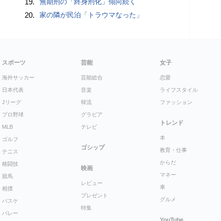
19.
無期刑の「終身刑化」傾向続く
20.
家の隣が民泊「トラウマなった」
スポーツ
芸能
女子
海外サッカー
芸能総合
恋愛
日本代表
音楽
ライフスタイル
Jリーグ
韓流
ファッション
プロ野球
グラビア
トレンド
MLB
テレビ
本
ゴルフ
ゴシップ
教育・仕事
テニス
からだ
格闘技
映画
マネー
競馬
レビュー
車
相撲
プレゼント
グルメ
バスケ
特集
バレー
YouTube