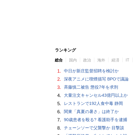
ランキング
総合
国内
政治
海外
経済
IT
1.
中日が新庄監督招聘を検討か
2.
深夜アニメに喫煙描写 BPOで議論
3.
斉藤慎二被告 懲役7年を求刑
4.
大量注文キャンセル43億円以上か
5.
レストランで192人食中毒 静岡
6.
関東「真夏の暑さ」は終了か
7.
90歳患者を殴る? 看護助手を逮捕
8.
チェーンソーで父襲撃か 目撃談