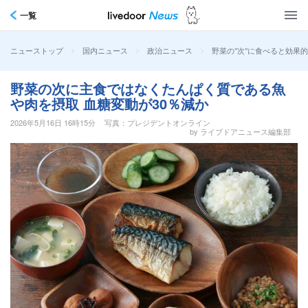
一覧
>
>
>
野菜の"次"に食べると効果
ニューストップ
国内ニュース
政治ニュース
野菜の次に主食ではなくたんぱく質である魚
や肉を摂取 血糖変動が30％減か
2026年5月16日 16時15分
写真：プレジデントオンライン
by ライブドアニュース編集部