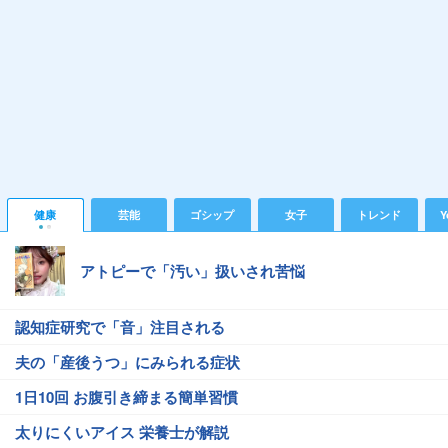
健康
芸能
ゴシップ
女子
トレンド
Y
アトピーで「汚い」扱いされ苦悩
認知症研究で「音」注目される
夫の「産後うつ」にみられる症状
1日10回 お腹引き締まる簡単習慣
太りにくいアイス 栄養士が解説