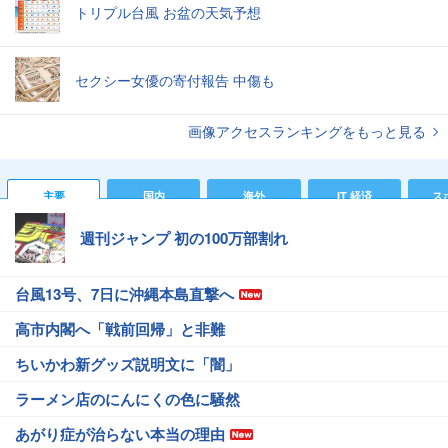
トリプル台風 お盆の天気予想
セクシー女優の寄付報告 中傷も
画像アクセスランキングをもっと見る
主要
国内
海外
IT 経済
ス
週刊ジャンプ 初の100万部割れ
台風13号、7日に沖縄本島直撃へ
高市内閣へ「戦前回帰」と非難
ちいかわ新グッズ説明文に「闇」
ラーメン店のにんにくの色に騒然
あがり症が治らない本当の理由