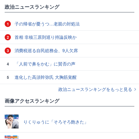
政治ニュースランキング
子の帰省が憂うつ…老親の対処法
1
首相 非核三原則巡り持論反映か
2
消費税巡る自民総務会、9人欠席
3
「人前で鼻をかむ」に賛否の声
4
進化した高須幹弥氏 大胸筋覚醒
5
政治ニュースランキングをもっと見る
画像アクセスランキング
りくりゅうに「そろそろ飽きた」