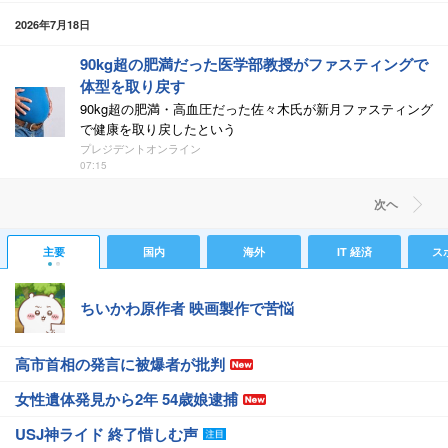
2026年7月18日
90kg超の肥満だった医学部教授がファスティングで
体型を取り戻す
90kg超の肥満・高血圧だった佐々木氏が新月ファスティング
で健康を取り戻したという
プレジデントオンライン
07:15
次ヘ
主要
国内
海外
IT 経済
ス
ちいかわ原作者 映画製作で苦悩
高市首相の発言に被爆者が批判
女性遺体発見から2年 54歳娘逮捕
USJ神ライド 終了惜しむ声