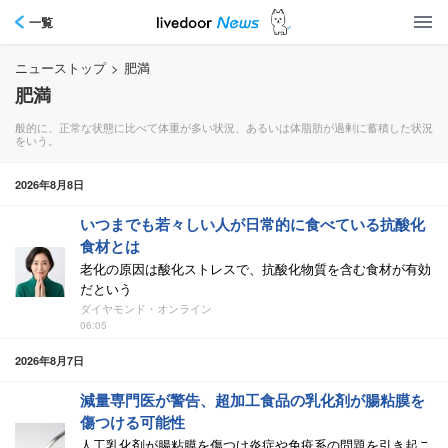
一覧
ニューストップ
>
肥満
肥満
般的に、正常な状態に比べて体重が多い状況、あるいは体脂肪が過剰に蓄積した状況
をいう。
2026年8月8日
いつまでも若々しい人が日常的に食べている抗酸化
食材とは
老化の原因は酸化ストレスで、抗酸化物質を含む食材が有効
だという
ダイヤモンド・オンライン
06:05
2026年8月7日
減量専門医が警告、超加工食品の乳化剤が腸粘膜を
傷つける可能性
人工乳化剤が腸粘膜を傷つけ炎症や免疫系の問題を引き起こ