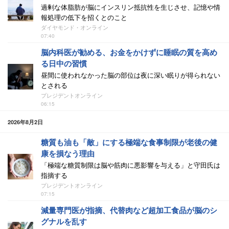
過剰な体脂肪が脳にインスリン抵抗性を生じさせ、記憶や情
報処理の低下を招くとのこと
ダイヤモンド・オンライン
07:40
脳内科医が勧める、お金をかけずに睡眠の質を高め
る日中の習慣
昼間に使われなかった脳の部位は夜に深い眠りが得られない
とされる
プレジデントオンライン
06:15
2026年8月2日
糖質も油も「敵」にする極端な食事制限が老後の健
康を損なう理由
「極端な糖質制限は脳や筋肉に悪影響を与える」と守田氏は
指摘する
プレジデントオンライン
07:15
減量専門医が指摘、代替肉など超加工食品が脳のシ
グナルを乱す