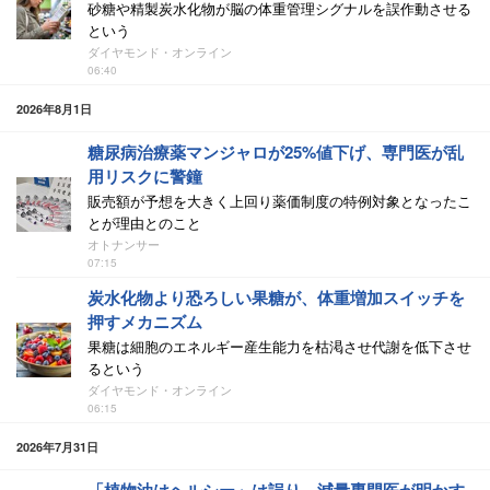
砂糖や精製炭水化物が脳の体重管理シグナルを誤作動させる
という
ダイヤモンド・オンライン
06:40
2026年8月1日
糖尿病治療薬マンジャロが25%値下げ、専門医が乱
用リスクに警鐘
販売額が予想を大きく上回り薬価制度の特例対象となったこ
とが理由とのこと
オトナンサー
07:15
炭水化物より恐ろしい果糖が、体重増加スイッチを
押すメカニズム
果糖は細胞のエネルギー産生能力を枯渇させ代謝を低下させ
るという
ダイヤモンド・オンライン
06:15
2026年7月31日