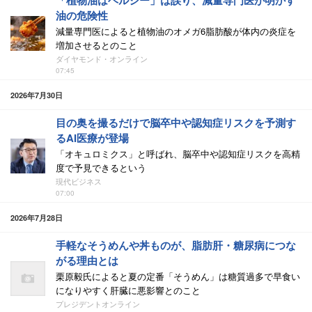
「植物油はヘルシー」は誤り、減量専門医が明かす
油の危険性
減量専門医によると植物油のオメガ6脂肪酸が体内の炎症を
増加させるとのこと
ダイヤモンド・オンライン
07:45
2026年7月30日
目の奥を撮るだけで脳卒中や認知症リスクを予測す
るAI医療が登場
「オキュロミクス」と呼ばれ、脳卒中や認知症リスクを高精
度で予見できるという
現代ビジネス
07:00
2026年7月28日
手軽なそうめんや丼ものが、脂肪肝・糖尿病につな
がる理由とは
栗原毅氏によると夏の定番「そうめん」は糖質過多で早食い
になりやすく肝臓に悪影響とのこと
プレジデントオンライン