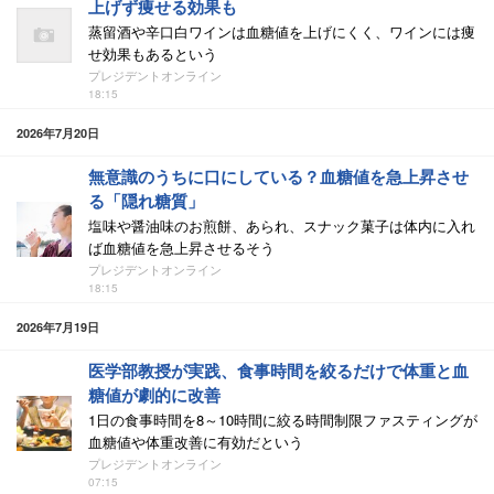
上げず痩せる効果も
蒸留酒や辛口白ワインは血糖値を上げにくく、ワインには痩
せ効果もあるという
プレジデントオンライン
18:15
2026年7月20日
無意識のうちに口にしている？血糖値を急上昇させ
る「隠れ糖質」
塩味や醤油味のお煎餅、あられ、スナック菓子は体内に入れ
ば血糖値を急上昇させるそう
プレジデントオンライン
18:15
2026年7月19日
医学部教授が実践、食事時間を絞るだけで体重と血
糖値が劇的に改善
1日の食事時間を8～10時間に絞る時間制限ファスティングが
血糖値や体重改善に有効だという
プレジデントオンライン
07:15