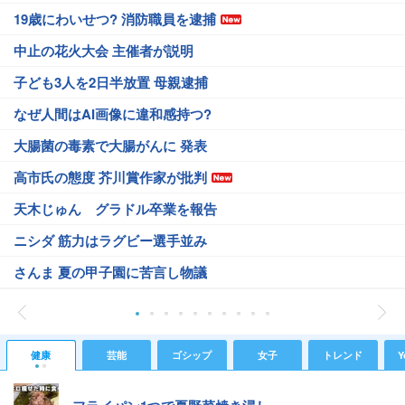
19歳にわいせつ? 消防職員を逮捕
中止の花火大会 主催者が説明
子ども3人を2日半放置 母親逮捕
なぜ人間はAI画像に違和感持つ?
大腸菌の毒素で大腸がんに 発表
高市氏の態度 芥川賞作家が批判
天木じゅん グラドル卒業を報告
ニシダ 筋力はラグビー選手並み
さんま 夏の甲子園に苦言し物議
健康
芸能
ゴシップ
女子
トレンド
Y