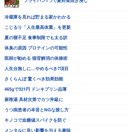
フライパン1つで夏野菜焼き浸し
冷蔵庫を見れば貯まる家かわかる
こじるり「人生最高体重」を更新
夏の寝不足 食事制限でも太る訳
体臭の原因 プロテインの可能性
医師が勧める 猫背解消の体操術
人生台無しに…やめるべき7項目
さくらんぼ 驚くべき効果効能
465gで321円 ドンキプリン品薄
麻辣湯 具材次第でカツ丼級に
うつ病患者の本音とNGな接し方
キノコで血糖値スパイクを防ぐ
メンタルに良い影響を与える趣味