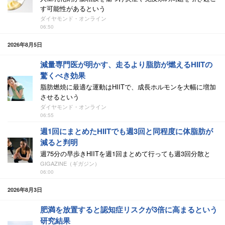
す可能性があるという
ダイヤモンド・オンライン
06:50
2026年8月5日
減量専門医が明かす、走るより脂肪が燃えるHIITの
驚くべき効果
脂肪燃焼に最適な運動はHIITで、成長ホルモンを大幅に増加
させるという
ダイヤモンド・オンライン
06:55
週1回にまとめたHIITでも週3回と同程度に体脂肪が
減ると判明
週75分の早歩きHIITを週1回まとめて行っても週3回分散と
GIGAZINE（ギガジン）
06:00
2026年8月3日
肥満を放置すると認知症リスクが3倍に高まるという
研究結果