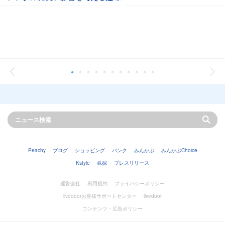
Peachy
ブログ
ショッピング
バンク
みんかぶ
みんかぶChoice
Kstyle
株探
プレスリリース
運営会社
利用規約
プライバシーポリシー
livedoorお客様サポートセンター
livedoor
コンテンツ・広告ポリシー