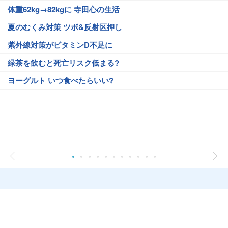
体重62kg→82kgに 寺田心の生活
夏のむくみ対策 ツボ&反射区押し
紫外線対策がビタミンD不足に
緑茶を飲むと死亡リスク低まる?
ヨーグルト いつ食べたらいい?