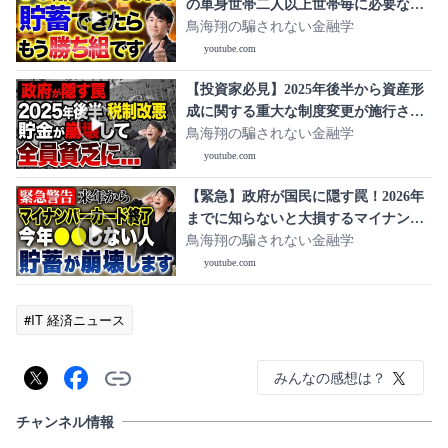
の単身世帯二人以上世帯毎に必要な老
後資金をシミュレーションして紹介し
鳥海翔の騙されない金融学
ます！
youtube.com
【投資家必見】2025年後半から資産形
成に関する重大な制度変更が施行され
ます！老後資金が今後貯めにくくなる
鳥海翔の騙されない金融学
かもしれません...
youtube.com
【緊急】政府が国民に隠す罠！2026年
までに知らないと大損するマイナンバ
ーカードの真実について解説します！
鳥海翔の騙されない金融学
youtube.com
#IT 経済ニュース
みんなの感想は？
チャンネル情報