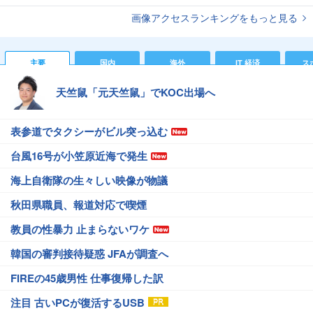
画像アクセスランキングをもっと見る
主要
国内
海外
IT 経済
ス
天竺鼠「元天竺鼠」でKOC出場へ
表参道でタクシーがビル突っ込む
台風16号が小笠原近海で発生
海上自衛隊の生々しい映像が物議
秋田県職員、報道対応で喫煙
教員の性暴力 止まらないワケ
韓国の審判接待疑惑 JFAが調査へ
FIREの45歳男性 仕事復帰した訳
注目 古いPCが復活するUSB