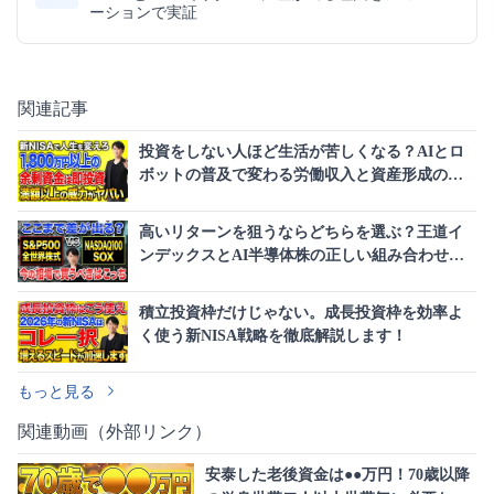
ーションで実証
関連記事
投資をしない人ほど生活が苦しくなる？AIとロ
ボットの普及で変わる労働収入と資産形成の常
識
高いリターンを狙うならどちらを選ぶ？王道イ
ンデックスとAI半導体株の正しい組み合わせを
徹底解説！
積立投資枠だけじゃない。成長投資枠を効率よ
く使う新NISA戦略を徹底解説します！
もっと見る
関連動画（外部リンク）
安泰した老後資金は●●万円！70歳以降