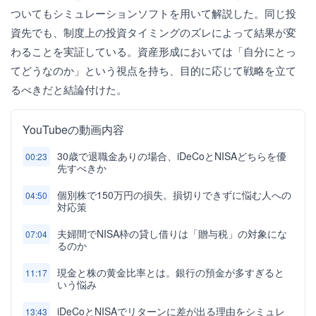
ついてもシミュレーションソフトを用いて解説した。同じ投
資先でも、制度上の投資タイミングのズレによって結果が変
わることを実証している。資産形成においては「自分にとっ
てどうなのか」という視点を持ち、目的に応じて戦略を立て
るべきだと結論付けた。
YouTubeの動画内容
30歳で退職金ありの場合、iDeCoとNISAどちらを優
00:23
先すべきか
個別株で150万円の損失。損切りできずに悩む人への
04:50
対応策
夫婦間でNISA枠の貸し借りは「贈与税」の対象にな
07:04
るのか
現金と株の黄金比率とは。銀行の預金が多すぎると
11:17
いう悩み
iDeCoとNISAでリターンに差が出る理由をシミュレ
13:43