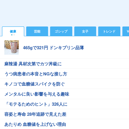
健康
芸能
ゴシップ
女子
トレンド
Y
465gで321円 ドンキプリン品薄
麻辣湯 具材次第でカツ丼級に
うつ病患者の本音とNGな接し方
キノコで血糖値スパイクを防ぐ
メンタルに良い影響を与える趣味
「モテるためのヒント」326人に
容姿と寿命 28年追跡で見えた差
あたりめ 血糖値を上げない理由