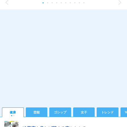
健康
芸能
ゴシップ
女子
トレンド
Y