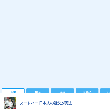
主要
国内
海外
IT 経済
ス
ヌートバー 日本人の祖父が死去