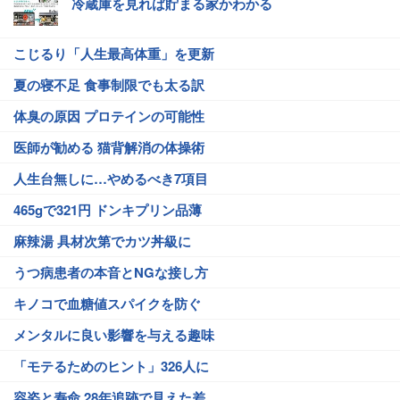
冷蔵庫を見れば貯まる家かわかる
こじるり「人生最高体重」を更新
夏の寝不足 食事制限でも太る訳
体臭の原因 プロテインの可能性
医師が勧める 猫背解消の体操術
人生台無しに…やめるべき7項目
465gで321円 ドンキプリン品薄
麻辣湯 具材次第でカツ丼級に
うつ病患者の本音とNGな接し方
キノコで血糖値スパイクを防ぐ
メンタルに良い影響を与える趣味
「モテるためのヒント」326人に
容姿と寿命 28年追跡で見えた差