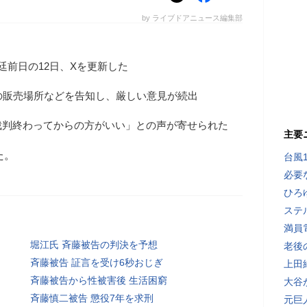
by ライブドアニュース編集部
廷前日の12日、Xを更新した
の販売場所などを告知し、厳しい意見が続出
裁判終わってからの方がいい」との声が寄せられた
主要
た。
台風
必要
ひろ
ステ
満員
堀江氏 斉藤被告の判決を予想
老後
斉藤被告 証言を受け6秒おじぎ
上田
斉藤被告から性被害後 生活困窮
大谷
斉藤慎二被告 懲役7年を求刑
元巨