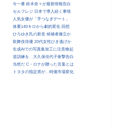
今一番 鈴木奈々が最新情報告白
セルフレジ 日本で導入続く事情
人気女優が「手つなぎデート」
体重140キロから劇的変化 回想
ひろゆき氏の新党 候補者擁立か
歌舞伎俳優 20代女性ひき逃げか
生成AIでの写真集加工に注意喚起
逆訓練を…大久保佳代子衝撃告白
当然だ C・ロナが贈った言葉とは
トヨタの指定席が…時価市場変化