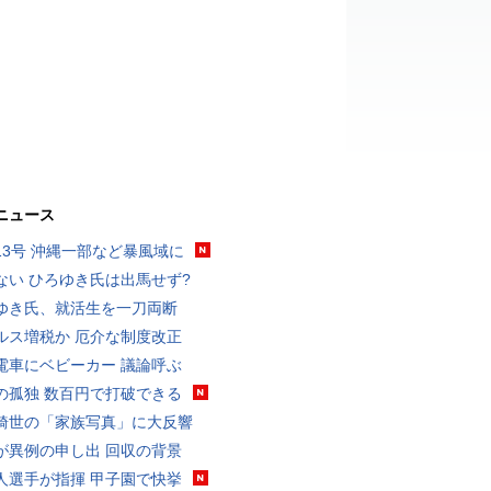
ニュース
13号 沖縄一部など暴風域に
ない ひろゆき氏は出馬せず?
ゆき氏、就活生を一刀両断
ルス増税か 厄介な制度改正
電車にベビーカー 議論呼ぶ
の孤独 数百円で打破できる
綺世の「家族写真」に大反響
が異例の申し出 回収の背景
人選手が指揮 甲子園で快挙