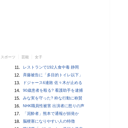
スポーツ
芸能
女子
11.
レストランで192人食中毒 静岡
12.
斉藤被告に「多目的トイレ以下」
13.
ドジャース6連敗 佐々木が止める
14.
90歳患者を殴る? 看護助手を逮捕
15.
みな実を守った? 粋な行動に称賛
16.
NHK職員性被害 出演者に怒りの声
17.
「泥酔者」熊本で通報が頻発か
18.
脳梗塞になりやすい人の特徴