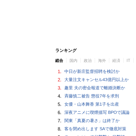
ランキング
総合
国内
政治
海外
経済
IT
1.
中日が新庄監督招聘を検討か
2.
大量注文キャンセル43億円以上か
3.
趣里 夫の密会報道で離婚決断か
4.
斉藤慎二被告 懲役7年を求刑
5.
女優・山本舞香 第1子を出産
6.
深夜アニメに喫煙描写 BPOで議論
7.
関東「真夏の暑さ」は終了か
8.
客を閉め出します SAで徹底対策