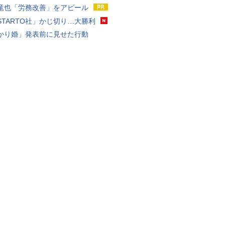
竜也「労務改善」をアピール
STARTO社」かじ切り…大勝利
かり婚」発表前に見せた行動