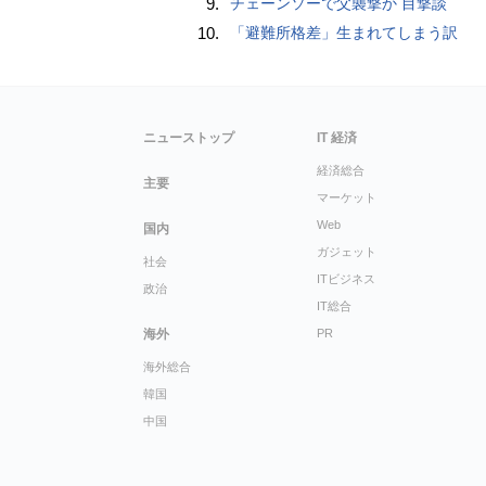
9.
チェーンソーで父襲撃か 目撃談
10.
「避難所格差」生まれてしまう訳
ニューストップ
IT 経済
経済総合
主要
マーケット
Web
国内
ガジェット
社会
ITビジネス
政治
IT総合
海外
PR
海外総合
韓国
中国