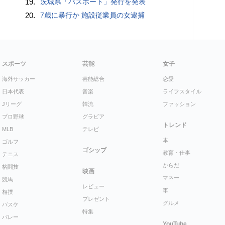
19.
茨城県「パスポート」発行を発表
20.
7歳に暴行か 施設従業員の女逮捕
スポーツ
芸能
女子
海外サッカー
芸能総合
恋愛
日本代表
音楽
ライフスタイル
Jリーグ
韓流
ファッション
プロ野球
グラビア
トレンド
MLB
テレビ
本
ゴルフ
ゴシップ
教育・仕事
テニス
からだ
格闘技
映画
マネー
競馬
レビュー
車
相撲
プレゼント
グルメ
バスケ
特集
バレー
YouTube