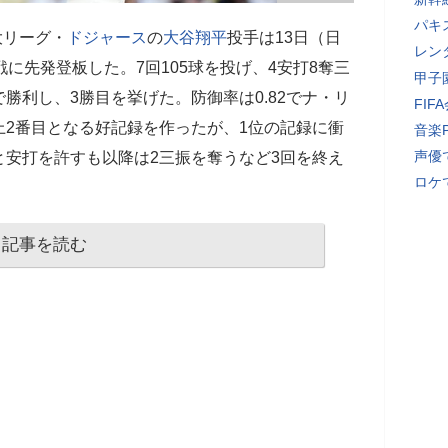
パキ
大リーグ・
ドジャース
の
大谷翔平
投手は13日（日
レン
に先発登板した。7回105球を投げ、4安打8奪三
甲子
で勝利し、3勝目を挙げた。防御率は0.82でナ・リ
FI
上2番目となる好記録を作ったが、1位の記録に衝
音楽
声優
安打を許すも以降は2三振を奪うなど3回を終え
ロケ
記事を読む