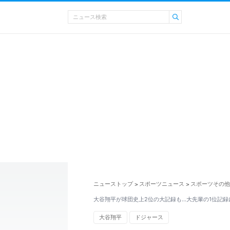
ニューストップ
スポーツニュース
スポーツその他
>
>
大谷翔平が球団史上2位の大記録も…大先輩の1位記録
大谷翔平
ドジャース