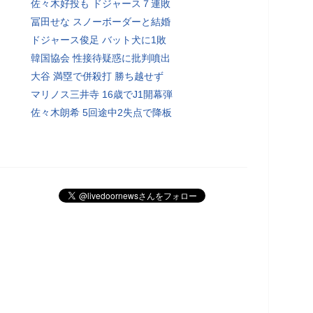
佐々木好投も ドジャース７連敗
冨田せな スノーボーダーと結婚
ドジャース俊足 バット犬に1敗
韓国協会 性接待疑惑に批判噴出
大谷 満塁で併殺打 勝ち越せず
マリノス三井寺 16歳でJ1開幕弾
佐々木朗希 5回途中2失点で降板