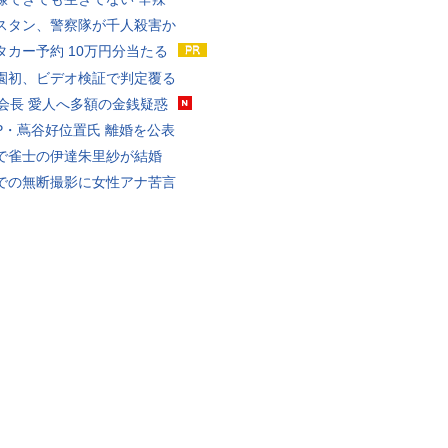
スタン、警察隊が千人殺害か
タカー予約 10万円分当たる
園初、ビデオ検証で判定覆る
FA会長 愛人へ多額の金銭疑惑
P・蔦谷好位置氏 離婚を公表
で雀士の伊達朱里紗が結婚
での無断撮影に女性アナ苦言