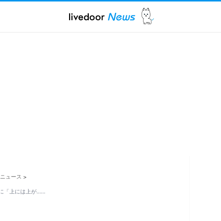
ニュース
>
に「上には上が……