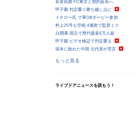
長友佑都 FC東京と契約延長へ
甲子園 判定覆り勝ち越し点に
イチロー氏 マ軍OBダービー参加
村上25号も空砲 4連敗で監督ミス
J1開幕 国立で歴代最多6万人超
甲子園 ビデオ検証で判定覆る
張本に敗れた中国 元代表が苦言
もっと見る
ライブドアニュースを読もう！