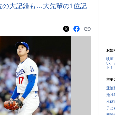
位の大記録も…大先輩の1位記
お知
映画
い。
ト！
主要
蓮池
池袋
秋篠
子ど
新幹