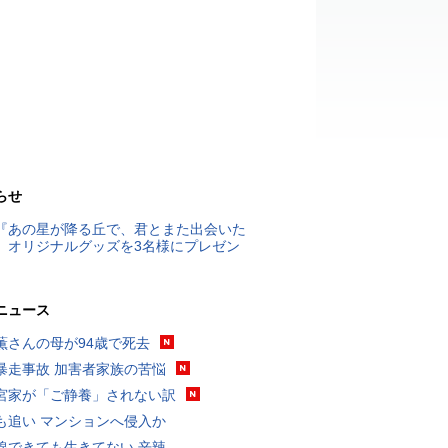
らせ
『あの星が降る丘で、君とまた出会いた
』オリジナルグッズを3名様にプレゼン
ニュース
薫さんの母が94歳で死去
暴走事故 加害者家族の苦悩
宮家が「ご静養」されない訳
も追い マンションへ侵入か
線できても生きてない 辛辣