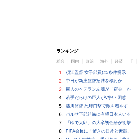
ランキング
総合
国内
政治
海外
経済
IT
1.
須江監督 女子部員に3条件提示
2.
中日が新庄監督招聘を検討か
3.
巨人のベテラン左腕が「密会」か
4.
若手だらけの巨人がV争い 困惑
5.
藤川監督 死球口撃で敵を増やす
6.
バルサ下部組織に有望日本人いる
7.
「ゆで太郎」の大卒初任給が衝撃
8.
FIFA会長に「驚きの日常と素顔」