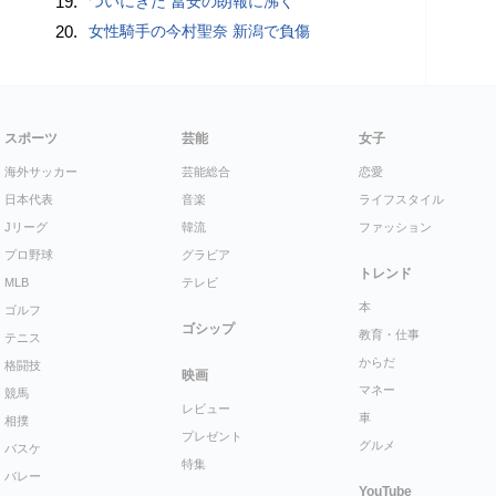
19.
ついにきた 冨安の朗報に沸く
20.
女性騎手の今村聖奈 新潟で負傷
スポーツ
芸能
女子
海外サッカー
芸能総合
恋愛
日本代表
音楽
ライフスタイル
Jリーグ
韓流
ファッション
プロ野球
グラビア
トレンド
MLB
テレビ
本
ゴルフ
ゴシップ
教育・仕事
テニス
からだ
格闘技
映画
マネー
競馬
レビュー
車
相撲
プレゼント
グルメ
バスケ
特集
バレー
YouTube