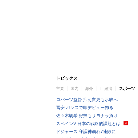
トピックス
主要
国内
海外
IT 経済
スポーツ
ロバーツ監督 抑え変更も示唆へ
冨安 パレスで即デビュー飾る
佐々木朗希 好投もサヨナラ負け
スペインV 日本の戦略的課題とは
ドジャース 守護神崩れ7連敗に