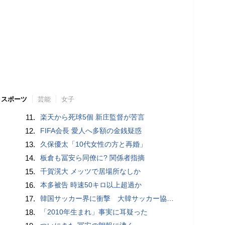
スポーツ
芸能
女子
11.
楽天から死球5個 新庄監督が苦言
12.
FIFA会長 愛人へ多額の金銭疑惑
13.
久保優太「10代女性の方と再婚」
14.
板倉も冨安ら同僚に? 関係者指摘
15.
千賀滉大 メッツで居場所なしか
16.
本多被告 時速50キロ以上超過か
17.
韓国サッカー界に衝撃 大韓サッカー協会に外国人審判への“性的接待”疑惑 韓国メディアが報道
18.
「2010年生まれ」事実に耳疑った