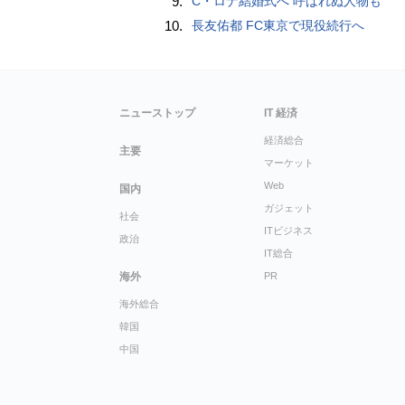
9.
C・ロナ結婚式へ 呼ばれぬ人物も
10.
長友佑都 FC東京で現役続行へ
ニューストップ
IT 経済
経済総合
主要
マーケット
Web
国内
ガジェット
社会
ITビジネス
政治
IT総合
海外
PR
海外総合
韓国
中国