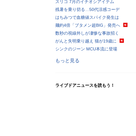
スリコ 7月のイチオシアイテム
残暑を乗り切る…50代涼感コーデ
はちみつで血糖値スパイク発生は
麺約4倍「ブタメン超BIG」発売へ
数秒の視線外しが凄惨な事故招く
がんと失明乗り越え 猫が19歳に
シンクのジーン MCU本流に登場
もっと見る
ライブドアニュースを読もう！