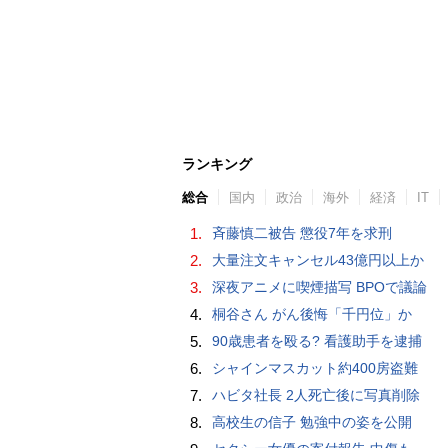
ランキング
総合
国内
政治
海外
経済
IT
1.
斉藤慎二被告 懲役7年を求刑
2.
大量注文キャンセル43億円以上か
3.
深夜アニメに喫煙描写 BPOで議論
4.
桐谷さん がん後悔「千円位」か
5.
90歳患者を殴る? 看護助手を逮捕
6.
シャインマスカット約400房盗難
7.
ハビタ社長 2人死亡後に写真削除
8.
高校生の信子 勉強中の姿を公開