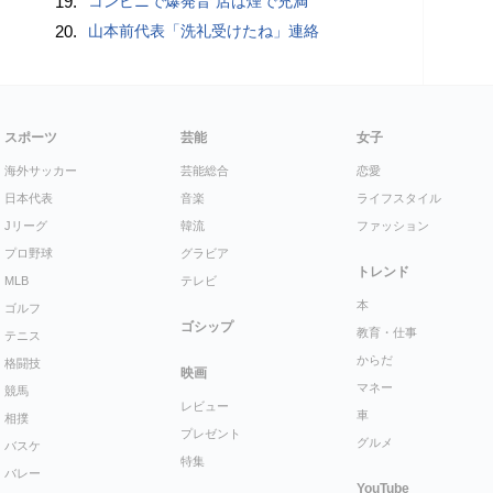
19.
コンビニで爆発音 店は煙で充満
20.
山本前代表「洗礼受けたね」連絡
スポーツ
芸能
女子
海外サッカー
芸能総合
恋愛
日本代表
音楽
ライフスタイル
Jリーグ
韓流
ファッション
プロ野球
グラビア
トレンド
MLB
テレビ
本
ゴルフ
ゴシップ
教育・仕事
テニス
からだ
格闘技
映画
マネー
競馬
レビュー
車
相撲
プレゼント
グルメ
バスケ
特集
バレー
YouTube