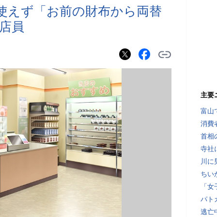
が使えず「お前の財布から両替
店員
主要
富山
消費
首相
寺社
川に
ちい
「女
パト
逃亡