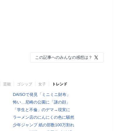
この記事へのみんなの感想は？
芸能
ゴシップ
女子
トレンド
DAISOで発見「ミニミニ財布」
怖い…尼崎の公園に「謎の顔」
「学生と不倫」のデマ→現実に
ラーメン店のにんにくの色に騒然
少年ジャンプ 紙の部数100万割れ