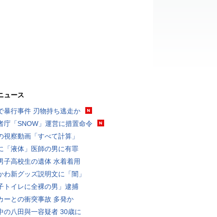
ニュース
で暴行事件 刃物持ち逃走か
者庁「SNOW」運営に措置命令
の視察動画「すべて計算」
に「液体」医師の男に有罪
男子高校生の遺体 水着着用
かわ新グッズ説明文に「闇」
子トイレに全裸の男」逮捕
カーとの衝突事故 多発か
中の八田與一容疑者 30歳に