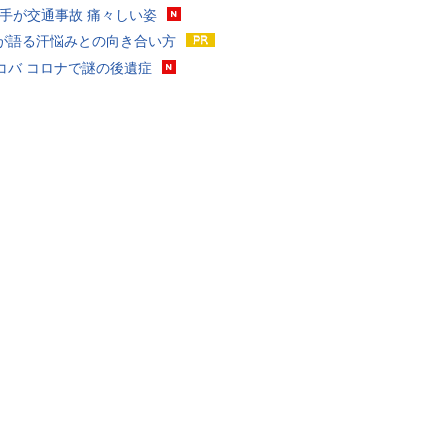
選手が交通事故 痛々しい姿
が語る汗悩みとの向き合い方
コバ コロナで謎の後遺症