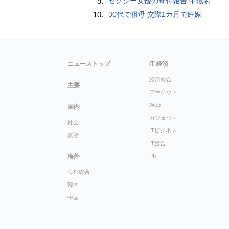
9.
セクシー女優の寄付報告 中傷も
10.
30代で祖母 交際1カ月で妊娠
ニューストップ
IT 経済
経済総合
主要
マーケット
Web
国内
ガジェット
社会
ITビジネス
政治
IT総合
海外
PR
海外総合
韓国
中国