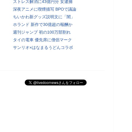
ストレス解消に43億円分 女逮捕
深夜アニメに喫煙描写 BPOで議論
ちいかわ新グッズ説明文に「闇」
ホランド 新作で30億超の報酬か
週刊ジャンプ 初の100万部割れ
タイの電車 優先席に僧侶マーク
サンリオ×はなまるうどんコラボ