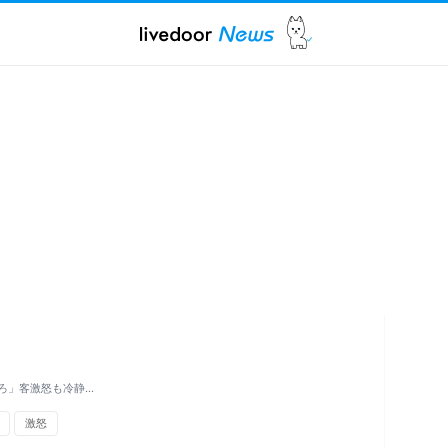
ろ」客激怒も冷静…
激怒