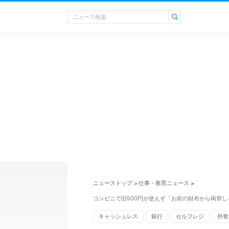
ニューストップ
仕事・教育ニュース
>
>
コンビニで旧500円が使えず「お前の財布から両替し
キャッシュレス
銀行
セルフレジ
外食