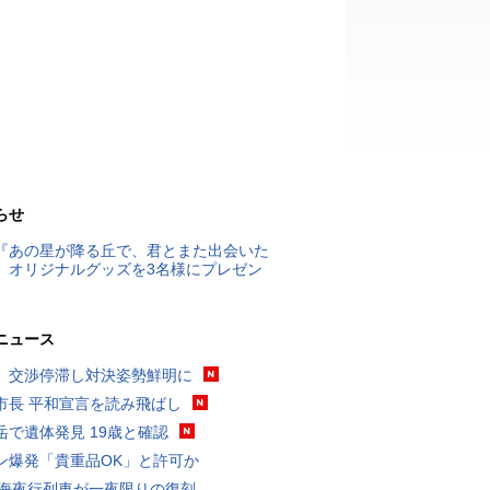
らせ
『あの星が降る丘で、君とまた出会いた
』オリジナルグッズを3名様にプレゼン
ニュース
、交渉停滞し対決姿勢鮮明に
市長 平和宣言を読み飛ばし
岳で遺体発見 19歳と確認
ン爆発「貴重品OK」と許可か
東海夜行列車が一夜限りの復刻