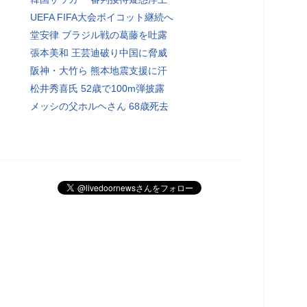
UEFA FIFA大会ボイコット継続へ
堂安律 ブラジル戦の葛藤を吐露
張本美和 王芸迪破り中国に脅威
阪神・大竹ら 熊本地震支援に汗
松井秀喜氏 52歳で100m弾披露
メッシの父ホルヘさん 68歳死去