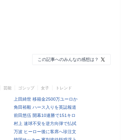
この記事へのみんなの感想は？
芸能
ゴシップ
女子
トレンド
上田綺世 移籍金2500万ユーロか
角田裕毅 ハース入りを英誌報道
前田悠伍 開幕10連勝で151キロ
村上 速球不安を逆方向弾で払拭
万波 ヒーロー後に客席へ珍注文
韓国サッカー 審判接待疑惑浮上