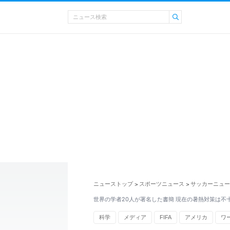
ニューストップ
スポーツニュース
サッカーニュー
>
>
世界の学者20人が署名した書簡 現在の暑熱対策は不
科学
メディア
FIFA
アメリカ
ワ
ペットボトル