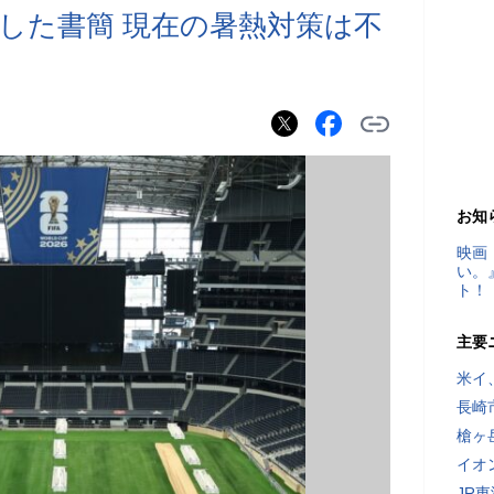
名した書簡 現在の暑熱対策は不
お知
映画
い。
ト！
主要
米イ
長崎
槍ヶ
イオ
JR