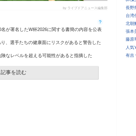
長野
by ライブドアニュース編集部
台湾
北朝
0名が署名したW杯2026に関する書簡の内容を公表
張本
藤原
あり、選手たちの健康面にリスクがあると警告した
人気Y
危険なレベルを超える可能性があると指摘した
有吉
記事を読む