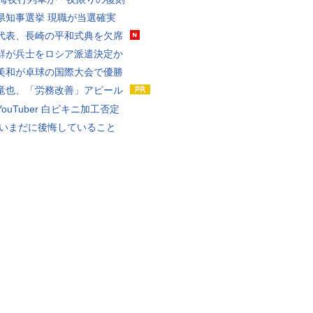
県知事選挙 現職が当選確実
代表、長崎の平和式典を欠席
鮮が兵士をロシア派遣決定か
美和が卓球の国際大会で優勝
竜也、「労務改善」アピール
ouTuber 白ビキニ加工否定
 いまだに後悔していること