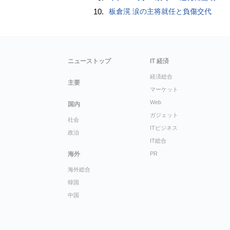
10.
板倉滉 涙の主将就任と負傷交代
ニューストップ
IT 経済
経済総合
主要
マーケット
Web
国内
ガジェット
社会
ITビジネス
政治
IT総合
海外
PR
海外総合
韓国
中国