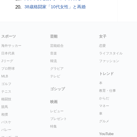
20.
38歳格闘家「10代女性」と再婚
スポーツ
芸能
女子
海外サッカー
芸能総合
恋愛
日本代表
音楽
ライフスタイル
Jリーグ
韓流
ファッション
プロ野球
グラビア
トレンド
MLB
テレビ
本
ゴルフ
ゴシップ
教育・仕事
テニス
からだ
格闘技
映画
マネー
競馬
レビュー
車
相撲
プレゼント
グルメ
バスケ
特集
バレー
YouTube