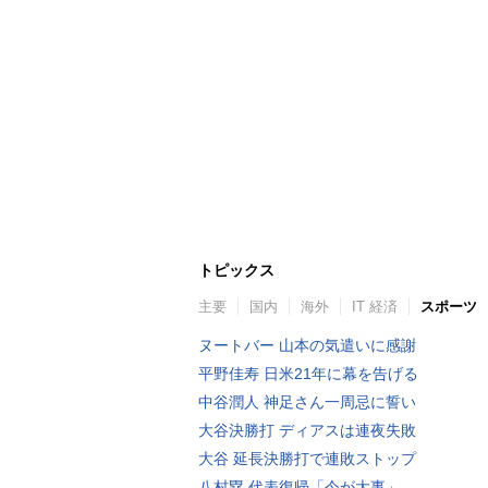
トピックス
主要
国内
海外
IT 経済
スポーツ
ヌートバー 山本の気遣いに感謝
平野佳寿 日米21年に幕を告げる
中谷潤人 神足さん一周忌に誓い
大谷決勝打 ディアスは連夜失敗
大谷 延長決勝打で連敗ストップ
八村塁 代表復帰「今が大事」