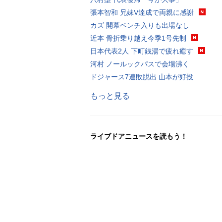
張本智和 兄妹V達成で両親に感謝
カズ 開幕ベンチ入りも出場なし
近本 骨折乗り越え今季1号先制
日本代表2人 下町銭湯で疲れ癒す
河村 ノールックパスで会場沸く
ドジャース7連敗脱出 山本が好投
もっと見る
ライブドアニュースを読もう！