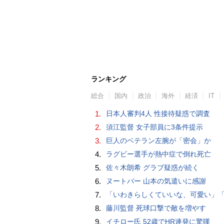
ランキング
総合
国内
政治
海外
経済
IT
1.
日本人審判4人 性接待疑惑で調査
2.
須江監督 女子部員に3条件提示
3.
巨人のベテラン左腕が「密会」か
4.
ラグビー選手が熱中症で倒れ死亡
5.
佐々木朗希 グラブ疑惑が続く
6.
ヌートバー 山本の気遣いに感謝
7.
「いわきらしくていいな、可愛い」「斬新」初出場初勝利の東日本国際大昌平、アルプス彩ったフラダンス部の応援に反響 部員は感無量「夢を見て
8.
藤川監督 死球口撃で敵を増やす
9.
イチロー氏 52歳でHR連発に驚嘆