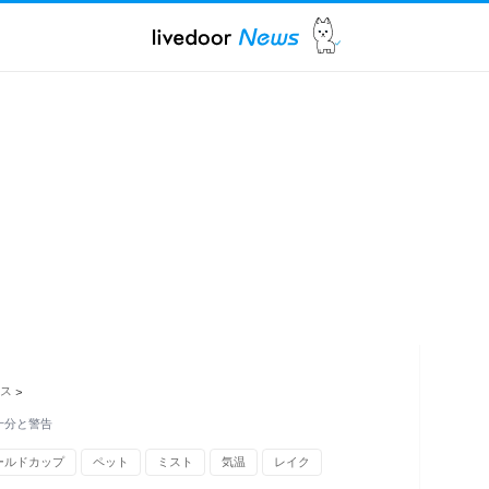
ス
>
十分と警告
ールドカップ
ペット
ミスト
気温
レイク