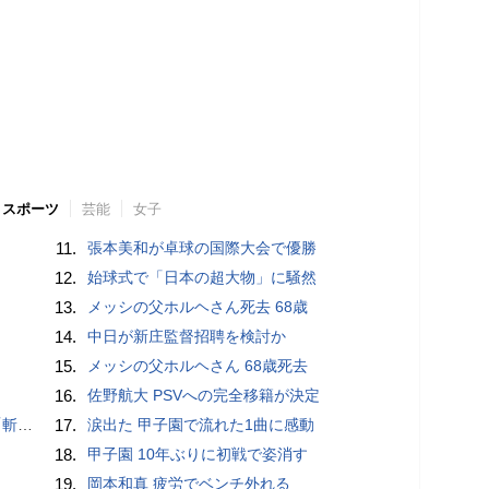
スポーツ
芸能
女子
11.
張本美和が卓球の国際大会で優勝
12.
始球式で「日本の超大物」に騒然
13.
メッシの父ホルヘさん死去 68歳
14.
中日が新庄監督招聘を検討か
15.
メッシの父ホルヘさん 68歳死去
16.
佐野航大 PSVへの完全移籍が決定
いるよう」
17.
涙出た 甲子園で流れた1曲に感動
18.
甲子園 10年ぶりに初戦で姿消す
19.
岡本和真 疲労でベンチ外れる