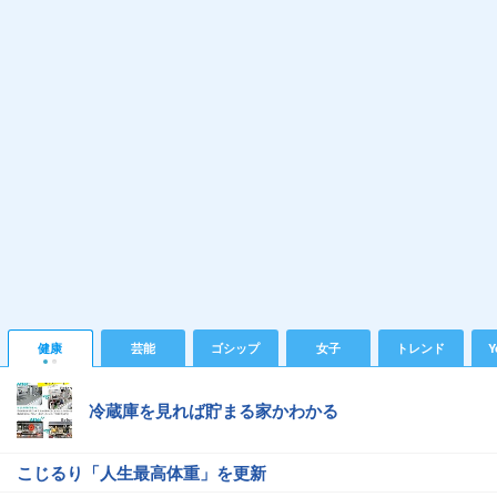
健康
芸能
ゴシップ
女子
トレンド
Y
冷蔵庫を見れば貯まる家かわかる
こじるり「人生最高体重」を更新