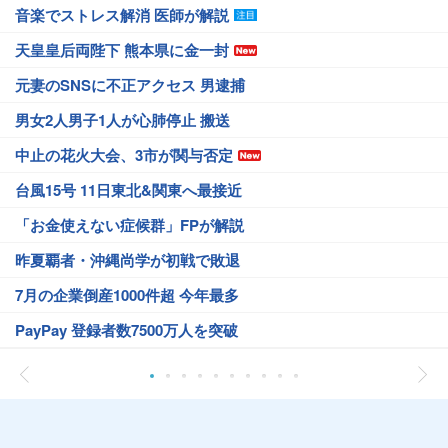
音楽でストレス解消 医師が解説
天皇皇后両陛下 熊本県に金一封
元妻のSNSに不正アクセス 男逮捕
男女2人男子1人が心肺停止 搬送
中止の花火大会、3市が関与否定
台風15号 11日東北&関東へ最接近
「お金使えない症候群」FPが解説
昨夏覇者・沖縄尚学が初戦で敗退
7月の企業倒産1000件超 今年最多
PayPay 登録者数7500万人を突破