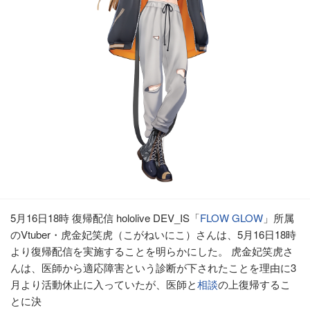
5月16日18時 復帰配信 hololive DEV_IS「
FLOW
GLOW
」所属
のVtuber・虎金妃笑虎（こがねいにこ）さんは、5月16日18時
より復帰配信を実施することを明らかにした。 虎金妃笑虎さ
んは、医師から適応障害という診断が下されたことを理由に3
月より活動休止に入っていたが、医師と
相談
の上復帰するこ
とに決