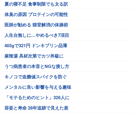
夏の寝不足 食事制限でも太る訳
体臭の原因 プロテインの可能性
医師が勧める 猫背解消の体操術
人生台無しに…やめるべき7項目
465gで321円 ドンキプリン品薄
麻辣湯 具材次第でカツ丼級に
うつ病患者の本音とNGな接し方
キノコで血糖値スパイクを防ぐ
メンタルに良い影響を与える趣味
「モテるためのヒント」326人に
容姿と寿命 28年追跡で見えた差