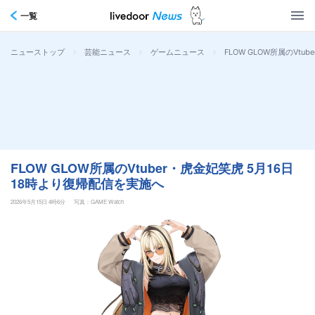
一覧
>
>
>
FLOW GLOW所属のVt
ニューストップ
芸能ニュース
ゲームニュース
FLOW GLOW所属のVtuber・虎金妃笑虎 5月16日
18時より復帰配信を実施へ
2026年5月15日 4時6分
写真：GAME Watch