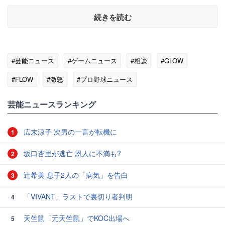
続きを読む
#芸能ニュース
#ゲームニュース
#相談
#GLOW
#FLOW
#激怒
#プロ野球ニュース
芸能ニュースランキング
広末涼子 次男の一言が転機に
1
坂口杏里が逃亡 恩人に不満も?
2
辻希美 息子2人の「病気」を告白
3
「VIVANT」ラストで裏切り者判明
4
天竺鼠「元天竺鼠」でKOC出場へ
5