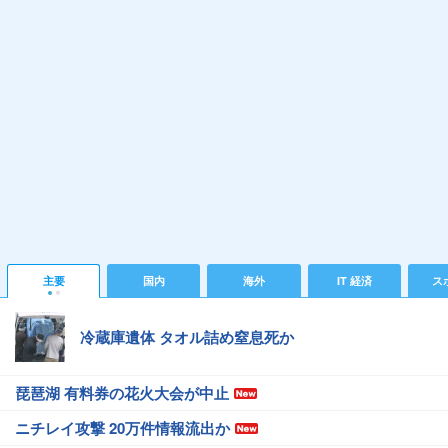
主要
国内
海外
IT 経済
ス
冷蔵庫遺体 タオル詰め窒息死か
琵琶湖 有料券の花火大会が中止
ニチレイ攻撃 20万件情報流出か