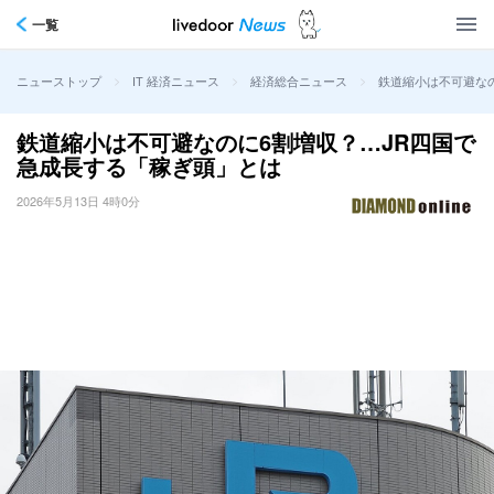
一覧
>
>
>
鉄道縮小は不可避な
ニューストップ
IT 経済ニュース
経済総合ニュース
鉄道縮小は不可避なのに6割増収？…JR四国で
急成長する「稼ぎ頭」とは
2026年5月13日 4時0分