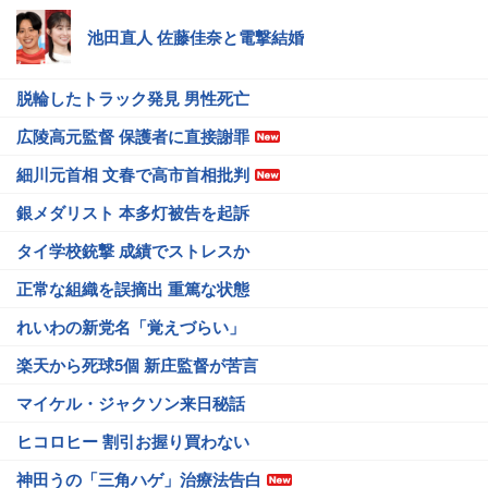
池田直人 佐藤佳奈と電撃結婚
脱輪したトラック発見 男性死亡
広陵高元監督 保護者に直接謝罪
細川元首相 文春で高市首相批判
銀メダリスト 本多灯被告を起訴
タイ学校銃撃 成績でストレスか
正常な組織を誤摘出 重篤な状態
れいわの新党名「覚えづらい」
楽天から死球5個 新庄監督が苦言
マイケル・ジャクソン来日秘話
ヒコロヒー 割引お握り買わない
神田うの「三角ハゲ」治療法告白