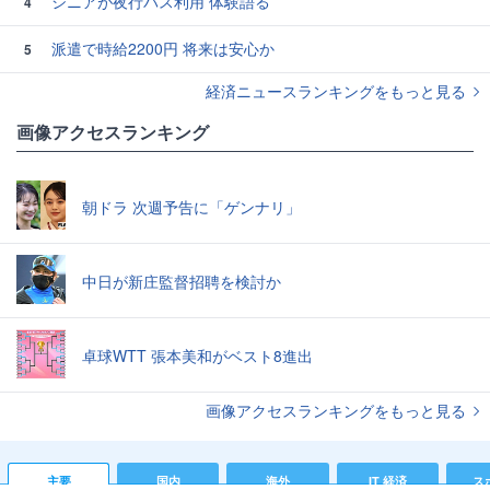
シニアが夜行バス利用 体験語る
4
派遣で時給2200円 将来は安心か
5
経済ニュースランキングをもっと見る
画像アクセスランキング
朝ドラ 次週予告に「ゲンナリ」
中日が新庄監督招聘を検討か
卓球WTT 張本美和がベスト8進出
画像アクセスランキングをもっと見る
主要
国内
海外
IT 経済
ス