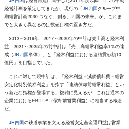
JR四国
は経営再建に着手した2011年度以降、4つの中期
経営計画を策定してきたが、現行の「
JR四国
グループ中
期経営計画2030 つなぐ、創る、四国の未来」が、これま
でと大きく異なるのは数値目標の置き方だ。
2012～2016年、2017～2020年の中計は売上高と経常利
益、2021～2025年の前中計は「売上高経常利益率1％の達
成（
JR四国
単体）」と「経常利益における連結貢献額10
億円」を目指していた。
これに対して現中計は、「経常利益＋減価償却費－経営
安定化特別債券利息」を指す「連結償却前経常利益」とい
う新たな指標が登場する。複雑に見えるが、これは通常の
企業におけるEBITDA（償却前営業利益）に相当する概念
だ。
JR四国
の鉄道事業を支える経営安定基金運用益は営業