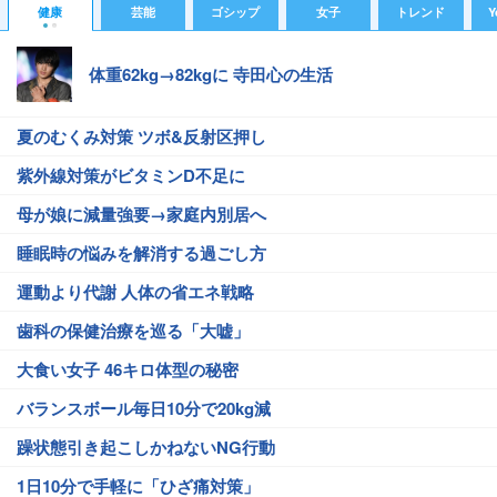
健康
芸能
ゴシップ
女子
トレンド
Y
体重62kg→82kgに 寺田心の生活
夏のむくみ対策 ツボ&反射区押し
紫外線対策がビタミンD不足に
母が娘に減量強要→家庭内別居へ
睡眠時の悩みを解消する過ごし方
運動より代謝 人体の省エネ戦略
歯科の保健治療を巡る「大嘘」
大食い女子 46キロ体型の秘密
バランスボール毎日10分で20kg減
躁状態引き起こしかねないNG行動
1日10分で手軽に「ひざ痛対策」