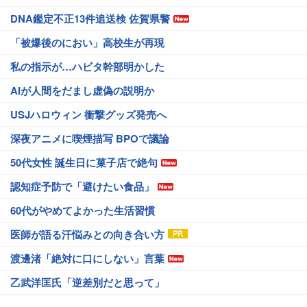
DNA鑑定不正13件追送検 佐賀県警
「被爆後のにおい」高校生が再現
私の指示が…ハビタ幹部明かした
AIが人間をだまし虚偽の説明か
USJハロウィン 衝撃グッズ発売へ
深夜アニメに喫煙描写 BPOで議論
50代女性 誕生日に菓子店で絶句
認知症予防で「避けたい食品」
60代がやめてよかった生活習慣
医師が語る汗悩みとの向き合い方
渡邊渚「絶対に口にしない」言葉
乙武洋匡氏「逆差別だと思って」