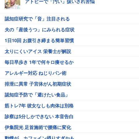
アトピーで「汚い」扱いされ苦悩
認知症研究で「音」注目される
夫の「産後うつ」にみられる症状
1日10回 お腹引き締まる簡単習慣
太りにくいアイス 栄養士が解説
毎日早歩き 1年で何キロ痩せるか
アレルギー対応 ねじりパン術
排泄に異常 子宮体がん初期症状
認知症予防で「避けたい食品」
筋トレ7年 彼女なしも肉体は別格
診察は5分しかできない 本音告白
伊集院光 足首施術で腰痛に変化
動悸が…カフェイン摂りすぎかも