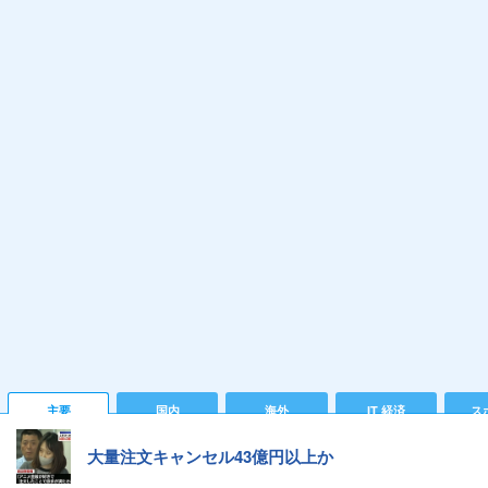
主要
国内
海外
IT 経済
ス
大量注文キャンセル43億円以上か