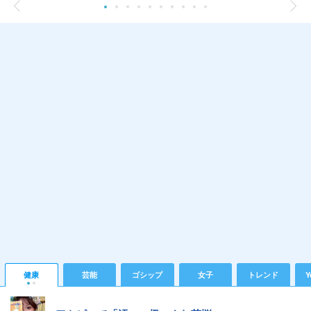
健康
芸能
ゴシップ
女子
トレンド
Y