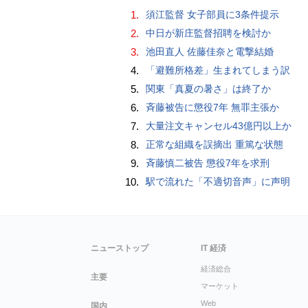
1.
須江監督 女子部員に3条件提示
2.
中日が新庄監督招聘を検討か
3.
池田直人 佐藤佳奈と電撃結婚
4.
「避難所格差」生まれてしまう訳
5.
関東「真夏の暑さ」は終了か
6.
斉藤被告に懲役7年 無罪主張か
7.
大量注文キャンセル43億円以上か
8.
正常な組織を誤摘出 重篤な状態
9.
斉藤慎二被告 懲役7年を求刑
10.
駅で流れた「不適切音声」に声明
ニューストップ
IT 経済
経済総合
主要
マーケット
Web
国内