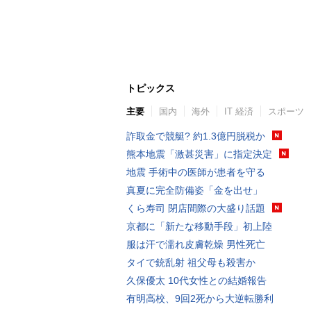
トピックス
主要
国内
海外
IT 経済
スポーツ
詐取金で競艇? 約1.3億円脱税か
熊本地震「激甚災害」に指定決定
地震 手術中の医師が患者を守る
真夏に完全防備姿「金を出せ」
くら寿司 閉店間際の大盛り話題
京都に「新たな移動手段」初上陸
服は汗で濡れ皮膚乾燥 男性死亡
タイで銃乱射 祖父母も殺害か
久保優太 10代女性との結婚報告
有明高校、9回2死から大逆転勝利