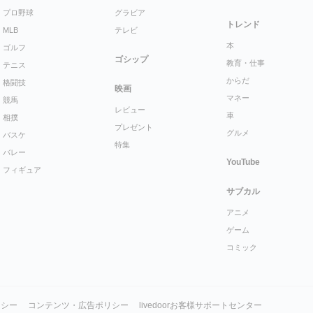
プロ野球
グラビア
トレンド
MLB
テレビ
本
ゴルフ
ゴシップ
教育・仕事
テニス
からだ
格闘技
映画
マネー
競馬
レビュー
車
相撲
プレゼント
グルメ
バスケ
特集
バレー
YouTube
フィギュア
サブカル
アニメ
ゲーム
コミック
リシー
コンテンツ・広告ポリシー
livedoorお客様サポートセンター