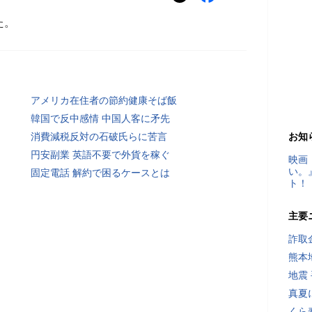
た。
アメリカ在住者の節約健康そば飯
韓国で反中感情 中国人客に矛先
消費減税反対の石破氏らに苦言
お知
円安副業 英語不要で外貨を稼ぐ
映画
い。
固定電話 解約で困るケースとは
ト！
主要
詐取
熊本
地震
真夏
くら