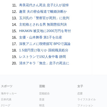
11.
寿美花代さん死去 息子2人が追悼
12.
趣里 夫の密会報道で離婚決断か
13.
玉川氏の「警察官が死刑」に批判
14.
主犯格とされる男 無期懲役判決
15.
HIKAKIN 被災地に2000万円を寄付
16.
女優・山本舞香 第1子を出産
17.
深夜アニメに喫煙描写 BPOで議論
18.
1.5億円受け取りか 国税職員処分
19.
レストランで192人食中毒 静岡
20.
清水アキラ「無念」息子の死去に
スポーツ
芸能
女子
海外サッカー
芸能総合
恋愛
日本代表
音楽
ライフスタイル
Jリーグ
韓流
ファッション