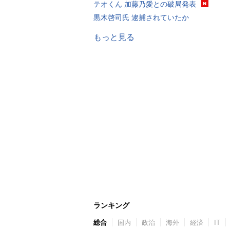
テオくん 加藤乃愛との破局発表
黒木啓司氏 逮捕されていたか
もっと見る
ランキング
総合
国内
政治
海外
経済
IT