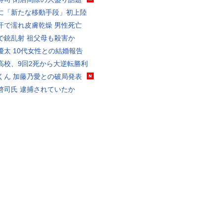
に「新たな移動手段」初上陸
汗で濡れ皮膚乾燥 男性死亡
で銃乱射 祖父母も殺害か
優太 10代女性との結婚報告
高校、9回2死から大逆転勝利
くん 加藤乃愛との破局発表
啓司氏 逮捕されていたか