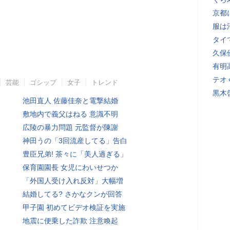
京都
服は
タイ
久保
有明
テオ
芸能
ゴシップ
女子
トレンド
黒木
池田直人 佐藤佳奈と電撃結婚
敷地内で義父はねる 意識不明
広陵の暴力問題 元監督が陳謝
神田うの「3回流産してる」告白
豊臣兄弟! 茶々に「美人過ぎる」
保育園園長 女児にわいせつか
「外国人受け入れ反対」大幅増
結婚してる? さかなクンが回答
甲子園 初めてビデオ検証を実施
地震に便乗した詐欺 注意喚起