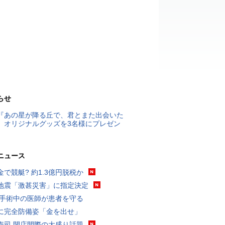
らせ
『あの星が降る丘で、君とまた出会いた
』オリジナルグッズを3名様にプレゼン
ニュース
金で競艇? 約1.3億円脱税か
地震「激甚災害」に指定決定
 手術中の医師が患者を守る
に完全防備姿「金を出せ」
寿司 閉店間際の大盛り話題