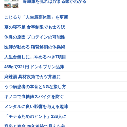
冷蔵庫を見れば貯まる家かわかる
こじるり「人生最高体重」を更新
夏の寝不足 食事制限でも太る訳
体臭の原因 プロテインの可能性
医師が勧める 猫背解消の体操術
人生台無しに…やめるべき7項目
465gで321円 ドンキプリン品薄
麻辣湯 具材次第でカツ丼級に
うつ病患者の本音とNGな接し方
キノコで血糖値スパイクを防ぐ
メンタルに良い影響を与える趣味
「モテるためのヒント」326人に
容姿と寿命 28年追跡で見えた差