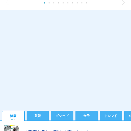
健康
芸能
ゴシップ
女子
トレンド
Y