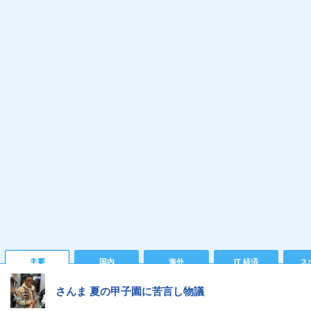
主要
国内
海外
IT 経済
ス
さんま 夏の甲子園に苦言し物議