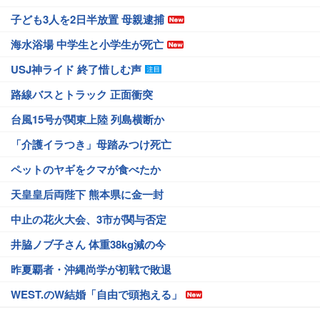
子ども3人を2日半放置 母親逮捕
海水浴場 中学生と小学生が死亡
USJ神ライド 終了惜しむ声
路線バスとトラック 正面衝突
台風15号が関東上陸 列島横断か
「介護イラつき」母踏みつけ死亡
ペットのヤギをクマが食べたか
天皇皇后両陛下 熊本県に金一封
中止の花火大会、3市が関与否定
井脇ノブ子さん 体重38kg減の今
昨夏覇者・沖縄尚学が初戦で敗退
WEST.のW結婚「自由で頭抱える」