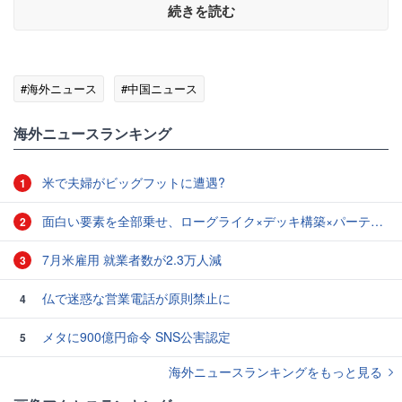
続きを読む
#海外ニュース
#中国ニュース
海外ニュースランキング
米で夫婦がビッグフットに遭遇?
1
面白い要素を全部乗せ、ローグライク×デッキ構築×パーティ制RPGの「Chrono Ark」を遊んでみた
2
7月米雇用 就業者数が2.3万人減
3
仏で迷惑な営業電話が原則禁止に
4
メタに900億円命令 SNS公害認定
5
海外ニュースランキングをもっと見る