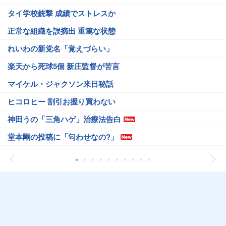
タイ学校銃撃 成績でストレスか
正常な組織を誤摘出 重篤な状態
れいわの新党名「覚えづらい」
楽天から死球5個 新庄監督が苦言
マイケル・ジャクソン来日秘話
ヒコロヒー 割引お握り買わない
神田うの「三角ハゲ」治療法告白
堂本剛の投稿に「匂わせなの?」