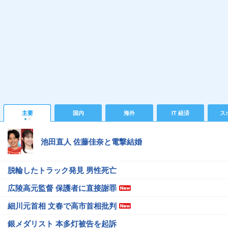
主要
国内
海外
IT 経済
ス
池田直人 佐藤佳奈と電撃結婚
脱輪したトラック発見 男性死亡
広陵高元監督 保護者に直接謝罪
細川元首相 文春で高市首相批判
銀メダリスト 本多灯被告を起訴