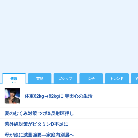
健康
芸能
ゴシップ
女子
トレンド
Y
体重62kg→82kgに 寺田心の生活
夏のむくみ対策 ツボ&反射区押し
紫外線対策がビタミンD不足に
母が娘に減量強要→家庭内別居へ