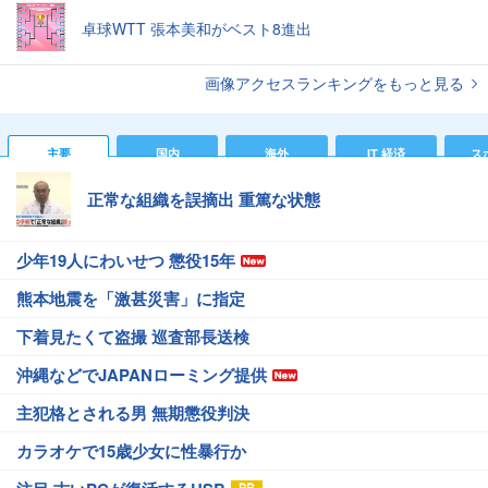
卓球WTT 張本美和がベスト8進出
画像アクセスランキングをもっと見る
主要
国内
海外
IT 経済
ス
正常な組織を誤摘出 重篤な状態
少年19人にわいせつ 懲役15年
熊本地震を「激甚災害」に指定
下着見たくて盗撮 巡査部長送検
沖縄などでJAPANローミング提供
主犯格とされる男 無期懲役判決
カラオケで15歳少女に性暴行か