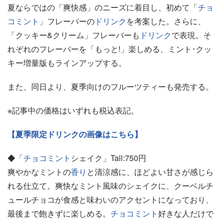
夏ならではの「爽快感」のニーズに着目し、初めて「
チョ
コミント
」フレーバーの
ドリンク
を考案した。さらに、
「クッキー&クリーム」フレーバーも
ドリンク
で表現。そ
れぞれのフレーバーを「もっと!」楽しめる、ミント･クッ
キー増量版もラインアップする。
また、同日より、夏季向けのフルーツティーも発売する。
※記事中の価格はいずれも税込表記。
【夏季限定ドリンクの画像はこちら】
◆「
チョコミント
シェイク」Tall:750円
爽やかなミントの
香り
と清涼感に、ほどよい甘さが感じら
れる仕立て。爽快なミント風味のシェイクに、クーベルチ
ュールチョコが食感と味わいのアクセントになっており、
最後まで飽きずに楽しめる。
チョコミント
好きな人だけで