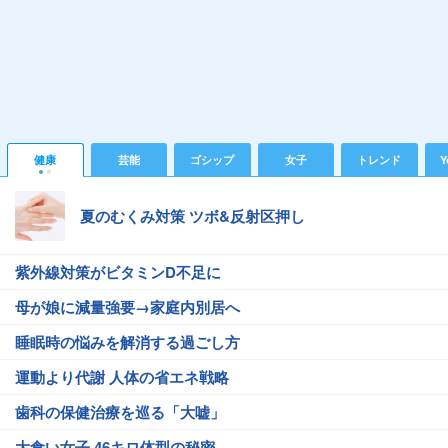
健康
芸能
ゴシップ
女子
トレンド
Y
夏のむくみ対策 ツボ&反射区押し
紫外線対策がビタミンD不足に
母が娘に減量強要→家庭内別居へ
睡眠時の悩みを解消する過ごし方
運動より代謝 人体の省エネ戦略
歯科の保健治療を巡る「大嘘」
大食い女子 46キロ体型の秘密