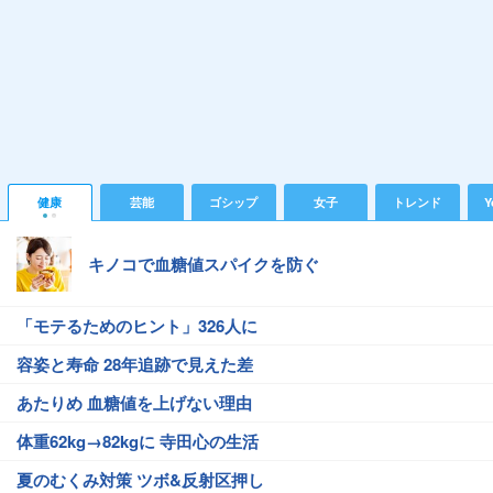
健康
芸能
ゴシップ
女子
トレンド
Y
キノコで血糖値スパイクを防ぐ
「モテるためのヒント」326人に
容姿と寿命 28年追跡で見えた差
あたりめ 血糖値を上げない理由
体重62kg→82kgに 寺田心の生活
夏のむくみ対策 ツボ&反射区押し