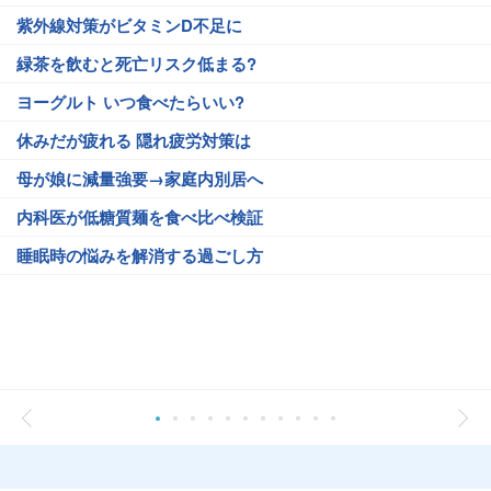
紫外線対策がビタミンD不足に
緑茶を飲むと死亡リスク低まる?
ヨーグルト いつ食べたらいい?
休みだが疲れる 隠れ疲労対策は
母が娘に減量強要→家庭内別居へ
内科医が低糖質麺を食べ比べ検証
睡眠時の悩みを解消する過ごし方