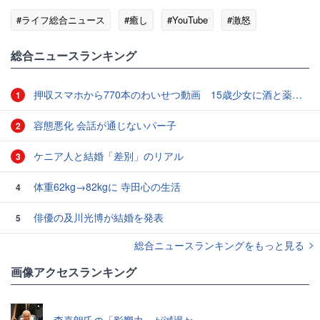
#ライフ総合ニュース
#癒し
#YouTube
#激怒
総合ニュースランキング
押収スマホから770本のわいせつ動画 15歳少女に酒と薬飲ませ性的暴行か 54歳男を再逮捕 「薬もありますよ」とSNSで誘い出し
1
容態悪化 会話が通じないパー子
2
ケニア人と結婚「差別」のリアル
3
体重62kg→82kgに 寺田心の生活
4
俳優の及川光博が結婚を発表
5
総合ニュースランキングをもっと見る
画像アクセスランキング