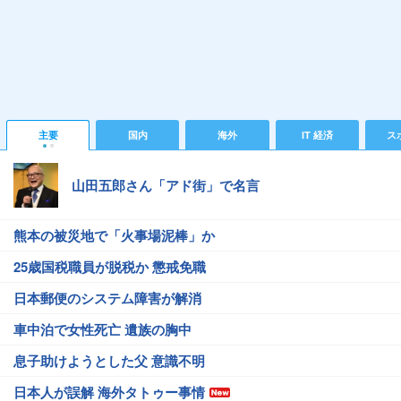
主要
国内
海外
IT 経済
ス
山田五郎さん「アド街」で名言
熊本の被災地で「火事場泥棒」か
25歳国税職員が脱税か 懲戒免職
日本郵便のシステム障害が解消
車中泊で女性死亡 遺族の胸中
息子助けようとした父 意識不明
日本人が誤解 海外タトゥー事情