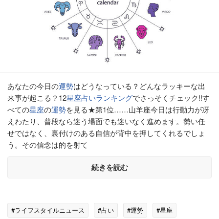
あなたの今日の
運勢
はどうなっている？どんなラッキーな出
来事が起こる？12
星座
占い
ランキング
でさっそくチェック!!す
べての
星座
の
運勢
を見る★第1位……山羊座今日は行動力が冴
えわたり、普段なら迷う場面でも迷いなく進めます。勢い任
せではなく、裏付けのある自信が背中を押してくれるでしょ
う。その信念は的を射て
続きを読む
#ライフスタイルニュース
#占い
#運勢
#星座