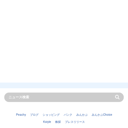
Peachy
ブログ
ショッピング
バンク
みんかぶ
みんかぶChoice
Kstyle
株探
プレスリリース