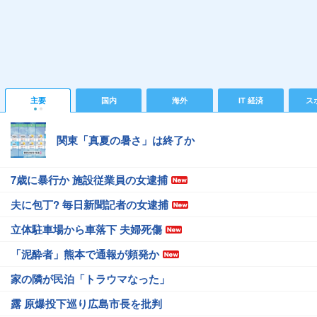
主要
国内
海外
IT 経済
ス
関東「真夏の暑さ」は終了か
7歳に暴行か 施設従業員の女逮捕
夫に包丁? 毎日新聞記者の女逮捕
立体駐車場から車落下 夫婦死傷
「泥酔者」熊本で通報が頻発か
家の隣が民泊「トラウマなった」
露 原爆投下巡り広島市長を批判