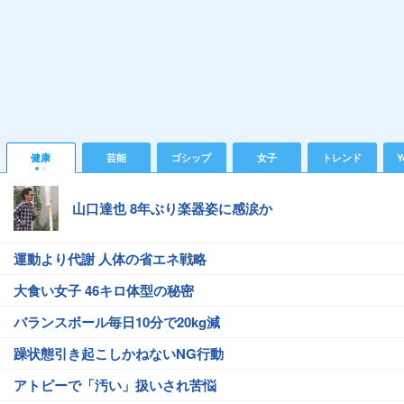
健康
芸能
ゴシップ
女子
トレンド
Y
山口達也 8年ぶり楽器姿に感涙か
運動より代謝 人体の省エネ戦略
大食い女子 46キロ体型の秘密
バランスボール毎日10分で20kg減
躁状態引き起こしかねないNG行動
アトピーで「汚い」扱いされ苦悩