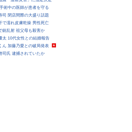
 手術中の医師が患者を守る
寿司 閉店間際の大盛り話題
汗で濡れ皮膚乾燥 男性死亡
で銃乱射 祖父母も殺害か
優太 10代女性との結婚報告
くん 加藤乃愛との破局発表
啓司氏 逮捕されていたか