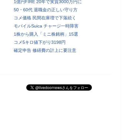
1億円FIRE 20年で実質3000万円に
50・60代 退職金の正しい守り方
コメ価格 民間在庫増で下落続く
モバイルSuica チャージ一時障害
1株から購入「ミニ株銘柄」15選
コメ5キロ値下がり3198円
確定申告 修繕費の計上に要注意