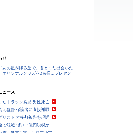
らせ
『あの星が降る丘で、君とまた出会いた
』オリジナルグッズを3名様にプレゼン
ニュース
したトラック発見 男性死亡
高元監督 保護者に直接謝罪
ダリスト 本多灯被告を起訴
金で競艇? 約1.3億円脱税か
地震「激甚災害」に指定決定