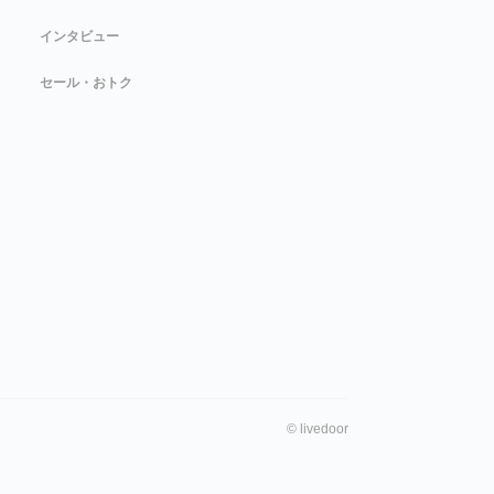
インタビュー
セール・おトク
©
livedoor