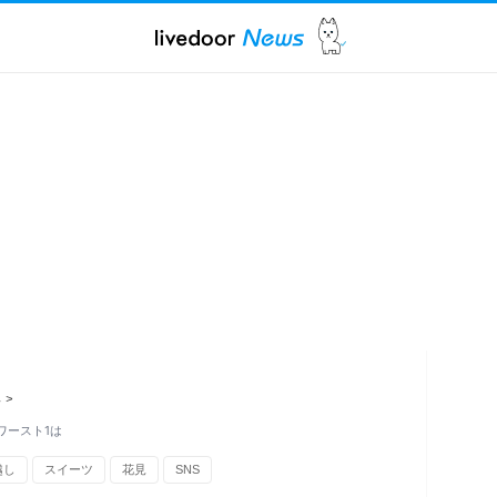
ス
>
ワースト1は
越し
スイーツ
花見
SNS