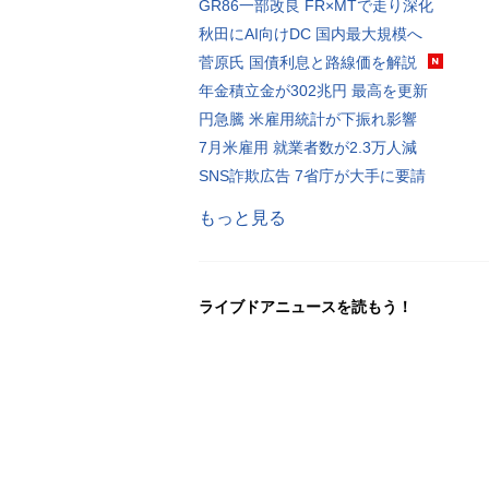
GR86一部改良 FR×MTで走り深化
秋田にAI向けDC 国内最大規模へ
菅原氏 国債利息と路線価を解説
年金積立金が302兆円 最高を更新
円急騰 米雇用統計が下振れ影響
7月米雇用 就業者数が2.3万人減
SNS詐欺広告 7省庁が大手に要請
もっと見る
ライブドアニュースを読もう！