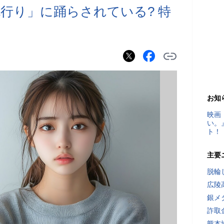
行り」に踊らされている? 特
お知
映画
い。
ト！
主要
脱輪
広陵
銀メ
詐取
熊本