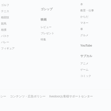
本
ゴルフ
ゴシップ
教育・仕事
テニス
からだ
格闘技
映画
マネー
競馬
レビュー
車
相撲
プレゼント
グルメ
バスケ
特集
バレー
YouTube
フィギュア
サブカル
アニメ
ゲーム
コミック
リシー
コンテンツ・広告ポリシー
livedoorお客様サポートセンター