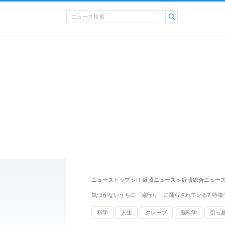
ニューストップ
IT 経済ニュース
経済総合ニュー
>
>
気づかないうちに「流行り」に踊らされている? 特徴
科学
人生
クレープ
脳科学
引っ