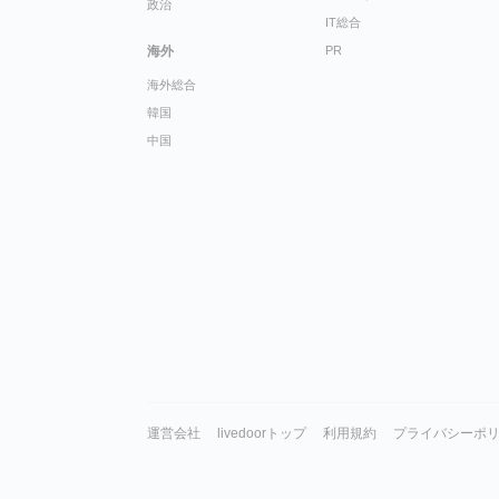
政治
IT総合
海外
PR
海外総合
韓国
中国
運営会社
livedoorトップ
利用規約
プライバシーポ