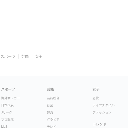
スポーツ
芸能
女子
スポーツ
芸能
女子
海外サッカー
芸能総合
恋愛
日本代表
音楽
ライフスタイル
Jリーグ
韓流
ファッション
プロ野球
グラビア
トレンド
MLB
テレビ