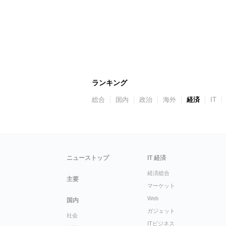
ランキング
総合
国内
政治
海外
経済
IT
ニューストップ
IT 経済
経済総合
主要
マーケット
Web
国内
ガジェット
社会
ITビジネス