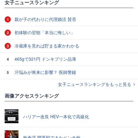
女子ニュースランキング
親が子の代わりに代理婚活 賛否
1
初体験の翌朝「本当に悔しい」
2
冷蔵庫を見れば貯まる家かわかる
3
465gで321円 ドンキプリン品薄
4
汗悩みが将来に影響？ 医師警鐘
5
女子ニュースランキングをもっと見る
画像アクセスランキング
ハリアー改良 HEV一本化で高級化
板倉滉 開幕戦でまたベンチ外