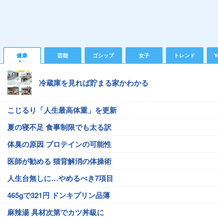
健康
芸能
ゴシップ
女子
トレンド
Y
冷蔵庫を見れば貯まる家かわかる
こじるり「人生最高体重」を更新
夏の寝不足 食事制限でも太る訳
体臭の原因 プロテインの可能性
医師が勧める 猫背解消の体操術
人生台無しに…やめるべき7項目
465gで321円 ドンキプリン品薄
麻辣湯 具材次第でカツ丼級に