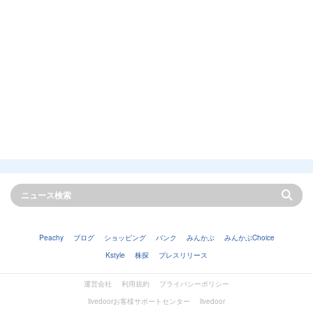
Peachy
ブログ
ショッピング
バンク
みんかぶ
みんかぶChoice
Kstyle
株探
プレスリリース
運営会社
利用規約
プライバシーポリシー
livedoorお客様サポートセンター
livedoor