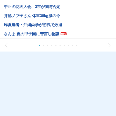
中止の花火大会、3市が関与否定
井脇ノブ子さん 体重38kg減の今
昨夏覇者・沖縄尚学が初戦で敗退
さんま 夏の甲子園に苦言し物議