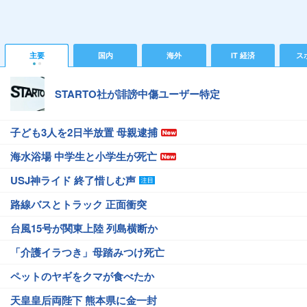
主要
国内
海外
IT 経済
ス
STARTO社が誹謗中傷ユーザー特定
子ども3人を2日半放置 母親逮捕
海水浴場 中学生と小学生が死亡
USJ神ライド 終了惜しむ声
路線バスとトラック 正面衝突
台風15号が関東上陸 列島横断か
「介護イラつき」母踏みつけ死亡
ペットのヤギをクマが食べたか
天皇皇后両陛下 熊本県に金一封