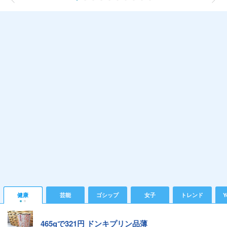
健康
芸能
ゴシップ
女子
トレンド
Y
465gで321円 ドンキプリン品薄