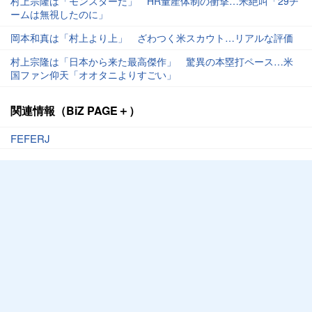
村上宗隆は「モンスターだ」 HR量産体制の衝撃…米絶叫「29チ
ームは無視したのに」
岡本和真は「村上より上」 ざわつく米スカウト…リアルな評価
村上宗隆は「日本から来た最高傑作」 驚異の本塁打ペース…米
国ファン仰天「オオタニよりすごい」
関連情報（BiZ PAGE＋）
FEFERJ