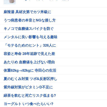
麻辣湯 具材次第でカツ丼級に
うつ病患者の本音とNGな接し方
キノコで血糖値スパイクを防ぐ
メンタルに良い影響を与える趣味
「モテるためのヒント」326人に
容姿と寿命 28年追跡で見えた差
あたりめ 血糖値を上げない理由
体重62kg→82kgに 寺田心の生活
夏のむくみ対策 ツボ&反射区押し
紫外線対策がビタミンD不足に
緑茶を飲むと死亡リスク低まる?
ヨーグルト いつ食べたらいい?