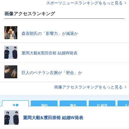
スポーツニュースランキングをもっと見る
画像アクセスランキング
森喜朗氏の「影響力」が減退か
重岡大毅&濱田崇裕 結婚W発表
巨人のベテラン左腕が「密会」か
画像アクセスランキングをもっと見る
主要
国内
海外
IT 経済
ス
重岡大毅&濱田崇裕 結婚W発表