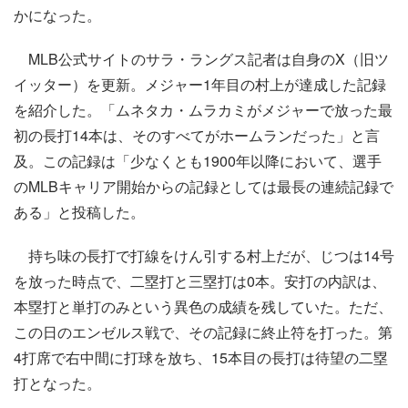
かになった。
MLB公式サイトのサラ・ラングス記者は自身のX（旧ツ
イッター）を更新。メジャー1年目の村上が達成した記録
を紹介した。「ムネタカ・ムラカミがメジャーで放った最
初の長打14本は、そのすべてがホームランだった」と言
及。この記録は「少なくとも1900年以降において、選手
のMLBキャリア開始からの記録としては最長の連続記録で
ある」と投稿した。
持ち味の長打で打線をけん引する村上だが、じつは14号
を放った時点で、二塁打と三塁打は0本。安打の内訳は、
本塁打と単打のみという異色の成績を残していた。ただ、
この日のエンゼルス戦で、その記録に終止符を打った。第
4打席で右中間に打球を放ち、15本目の長打は待望の二塁
打となった。