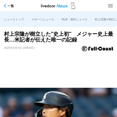
一覧
>
>
>
村上宗隆が樹立し
ニューストップ
スポーツニュース
MLB・海外ニュース
村上宗隆が樹立した"史上初" メジャー史上最
長…米記者が伝えた唯一の記録
2026年5月5日 20時45分