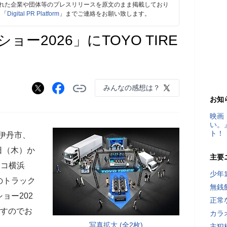
れた企業や団体等のプレスリリースを原文のまま掲載しており
、「
Digital PR Platform
」までご連絡をお願い致します。
ー2026」にTOYO TIRE
みんなの感想は？
お知
映画
い。
ト！
県伊丹市、
日（木）か
主要
ィコ横浜
少年
のトラック
無銭
ョー202
正常
ますのでお
カラ
写真拡大 (全2枚)
主犯