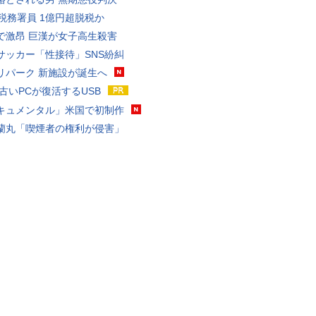
代税務署員 1億円超脱税か
で激昂 巨漢が女子高生殺害
サッカー「性接待」SNS紛糾
リパーク 新施設が誕生へ
 古いPCが復活するUSB
キュメンタル」米国で初制作
蘭丸「喫煙者の権利が侵害」