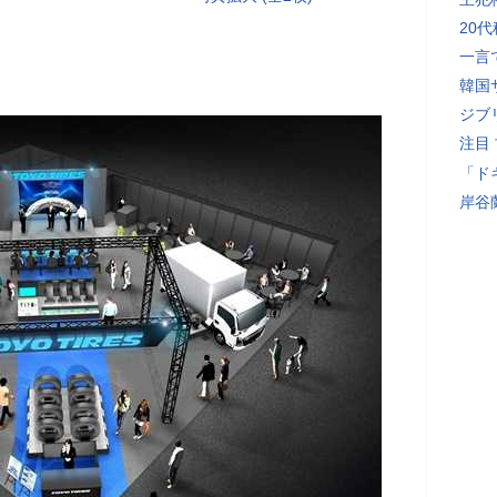
20
一言
韓国
ジブ
注目
「ド
岸谷