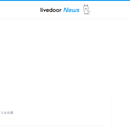
ブ－スを出展