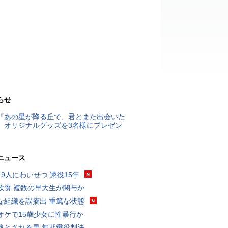
らせ
『あの星が降る丘で、君とまた出会いた
』オリジナルグッズを3名様にプレゼン
ニュース
19人にわいせつ 懲役15年
飲食 複数の早大生が関与か
な組織を誤摘出 重篤な状態
オケで15歳少女に性暴行か
格とされる男 無期懲役判決