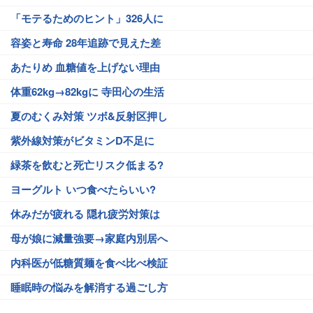
「モテるためのヒント」326人に
容姿と寿命 28年追跡で見えた差
あたりめ 血糖値を上げない理由
体重62kg→82kgに 寺田心の生活
夏のむくみ対策 ツボ&反射区押し
紫外線対策がビタミンD不足に
緑茶を飲むと死亡リスク低まる?
ヨーグルト いつ食べたらいい?
休みだが疲れる 隠れ疲労対策は
母が娘に減量強要→家庭内別居へ
内科医が低糖質麺を食べ比べ検証
睡眠時の悩みを解消する過ごし方