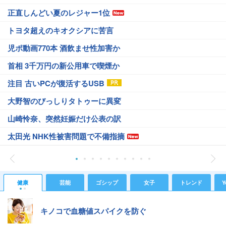
正直しんどい夏のレジャー1位
トヨタ超えのキオクシアに苦言
児ポ動画770本 酒飲ませ性加害か
首相 3千万円の新公用車で喫煙か
注目 古いPCが復活するUSB
大野智のびっしりタトゥーに異変
山崎怜奈、突然妊娠だけ公表の訳
太田光 NHK性被害問題で不備指摘
健康
芸能
ゴシップ
女子
トレンド
Y
キノコで血糖値スパイクを防ぐ