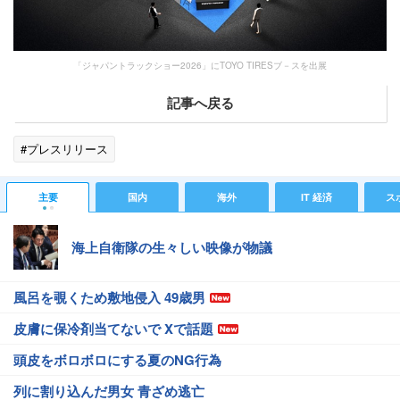
「ジャパントラックショー2026」にTOYO TIRESブ－スを出展
記事へ戻る
#プレスリリース
主要
国内
海外
IT 経済
ス
海上自衛隊の生々しい映像が物議
風呂を覗くため敷地侵入 49歳男
皮膚に保冷剤当てないで Xで話題
頭皮をボロボロにする夏のNG行為
列に割り込んだ男女 青ざめ逃亡