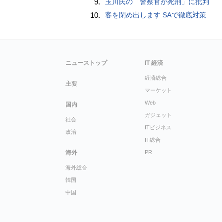
9.
玉川氏の「警察官が死刑」に批判
10.
客を閉め出します SAで徹底対策
ニューストップ
IT 経済
経済総合
主要
マーケット
Web
国内
ガジェット
社会
ITビジネス
政治
IT総合
海外
PR
海外総合
韓国
中国