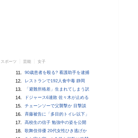
スポーツ
芸能
女子
11.
90歳患者を殴る? 看護助手を逮捕
12.
レストランで192人食中毒 静岡
13.
「避難所格差」生まれてしまう訳
14.
ドジャース6連敗 佐々木が止める
15.
チェーンソーで父襲撃か 目撃談
16.
斉藤被告に「多目的トイレ以下」
17.
高校生の信子 勉強中の姿を公開
18.
歌舞伎俳優 20代女性ひき逃げか