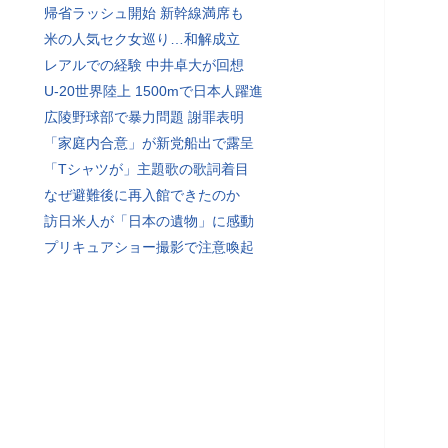
帰省ラッシュ開始 新幹線満席も
米の人気セク女巡り…和解成立
レアルでの経験 中井卓大が回想
U-20世界陸上 1500mで日本人躍進
広陵野球部で暴力問題 謝罪表明
「家庭内合意」が新党船出で露呈
「Tシャツが」主題歌の歌詞着目
なぜ避難後に再入館できたのか
訪日米人が「日本の遺物」に感動
プリキュアショー撮影で注意喚起