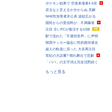
ポケモン効果で 空港来場者4.5倍
戻るなと言えるか分からぬ 見解
NHK性加害者非公表 波紋広がる
国民からの受信料が…不満爆発
注目 古いPCが復活するUSB
駅で流れた「不適切音声」に声明
韓国サッカー協会に性的接待過去
超人の軌道に戻った 大谷再注目
世紀の大誤審? 晴れ舞台で悲劇
「パパ」の文字消え完全沈黙続く
もっと見る