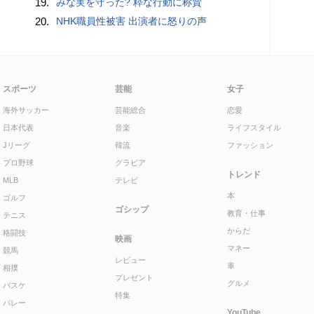
19.
みな実を守った? 粋な行動に称賛
20.
NHK職員性被害 出演者に怒りの声
スポーツ
芸能
女子
海外サッカー
芸能総合
恋愛
日本代表
音楽
ライフスタイル
Jリーグ
韓流
ファッション
プロ野球
グラビア
トレンド
MLB
テレビ
本
ゴルフ
ゴシップ
教育・仕事
テニス
からだ
格闘技
映画
マネー
競馬
レビュー
車
相撲
プレゼント
グルメ
バスケ
特集
バレー
YouTube