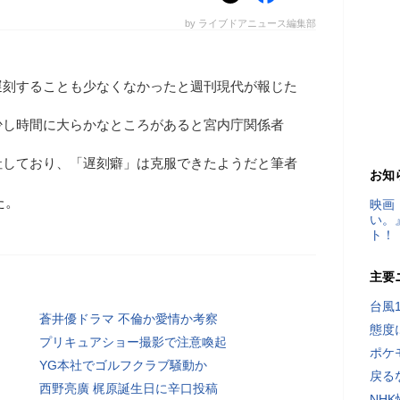
by ライブドアニュース編集部
遅刻することも少なくなかったと週刊現代が報じた
少し時間に大らかなところがあると宮内庁関係者
社しており、「遅刻癖」は克服できたようだと筆者
お知
た。
映画
い。
ト！
主要
台風
蒼井優ドラマ 不倫か愛情か考察
態度
プリキュアショー撮影で注意喚起
ポケ
YG本社でゴルフクラブ騒動か
戻る
西野亮廣 梶原誕生日に辛口投稿
NH