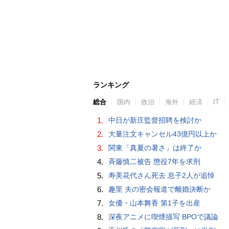
ランキング
総合
国内
政治
海外
経済
IT
1.
中日が新庄監督招聘を検討か
2.
大量注文キャンセル43億円以上か
3.
関東「真夏の暑さ」は終了か
4.
斉藤慎二被告 懲役7年を求刑
5.
寿美花代さん死去 息子2人が追悼
6.
趣里 夫の密会報道で離婚決断か
7.
女優・山本舞香 第1子を出産
8.
深夜アニメに喫煙描写 BPOで議論