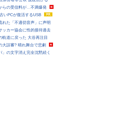
からの受信料が…不満爆発
 古いPCが復活するUSB
流れた「不適切音声」に声明
サッカー協会に性的接待過去
の軌道に戻った 大谷再注目
の大誤審? 晴れ舞台で悲劇
パ」の文字消え完全沈黙続く