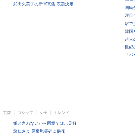
武田久美子の新写真集 表題決定
国民
注目
駅で
韓国
超人
世紀
「パ
芸能
ゴシップ
女子
トレンド
嫌と言わないから同意では…見解
悠仁さま 原爆慰霊碑に供花