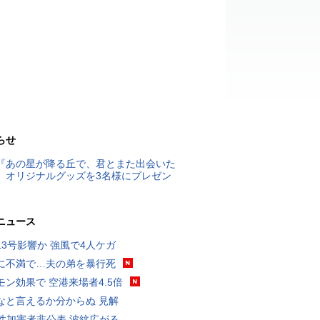
らせ
『あの星が降る丘で、君とまた出会いた
』オリジナルグッズを3名様にプレゼン
ニュース
13号影響か 強風で4人ケガ
に不満で…夫の弟を暴行死
モン効果で 空港来場者4.5倍
なと言えるか分からぬ 見解
K性加害者非公表 波紋広がる