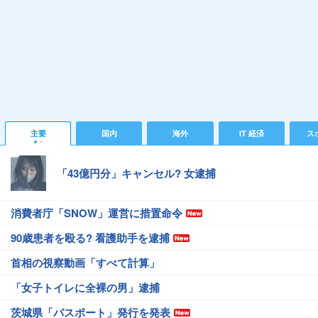
主要
国内
海外
IT 経済
ス
「43億円分」キャンセル? 女逮捕
消費者庁「SNOW」運営に措置命令
90歳患者を殴る? 看護助手を逮捕
首相の視察動画「すべて計算」
「女子トイレに全裸の男」逮捕
茨城県「パスポート」発行を発表