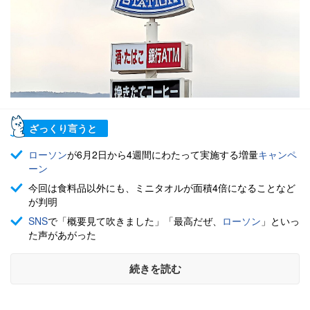
ざっくり言うと
ローソン
が6月2日から4週間にわたって実施する増量
キャンペ
ーン
今回は食料品以外にも、ミニタオルが面積4倍になることなど
が判明
SNS
で「概要見て吹きました」「最高だぜ、
ローソン
」といっ
た声があがった
続きを読む