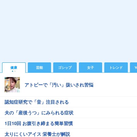
健康
芸能
ゴシップ
女子
トレンド
Y
アトピーで「汚い」扱いされ苦悩
認知症研究で「音」注目される
夫の「産後うつ」にみられる症状
1日10回 お腹引き締まる簡単習慣
太りにくいアイス 栄養士が解説